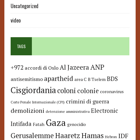
Uncategorized
video
TAGS
ANP
Al Jazeera
+972
accordi di Oslo
apartheid
BDS
antisemitismo
area C
B'Tselem
Cisgiordania
coloni
colonie
coronavirus
crimini di guerra
Corte Penale Internazionale (CPI)
demolizioni
Electronic
detenzione amministrativa
Gaza
Intifada
Fatah
genocidio
Hamas
Haaretz
Gerusalemme
IDF
Hebron