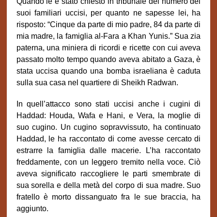
Quando le è stato chiesto in tribunale del numero dei
suoi familiari uccisi, per quanto ne sapesse lei, ha
risposto: “Cinque da parte di mio padre, 84 da parte di
mia madre, la famiglia al-Fara a Khan Yunis.” Sua zia
paterna, una miniera di ricordi e ricette con cui aveva
passato molto tempo quando aveva abitato a Gaza, è
stata uccisa quando una bomba israeliana è caduta
sulla sua casa nel quartiere di Sheikh Radwan.
In quell’attacco sono stati uccisi anche i cugini di
Haddad: Houda, Wafa e Hani, e Vera, la moglie di
suo cugino. Un cugino sopravvissuto, ha continuato
Haddad, le ha raccontato di come avesse cercato di
estrarre la famiglia dalle macerie. L’ha raccontato
freddamente, con un leggero tremito nella voce. Ciò
aveva significato raccogliere le parti smembrate di
sua sorella e della metà del corpo di sua madre. Suo
fratello è morto dissanguato fra le sue braccia, ha
aggiunto.