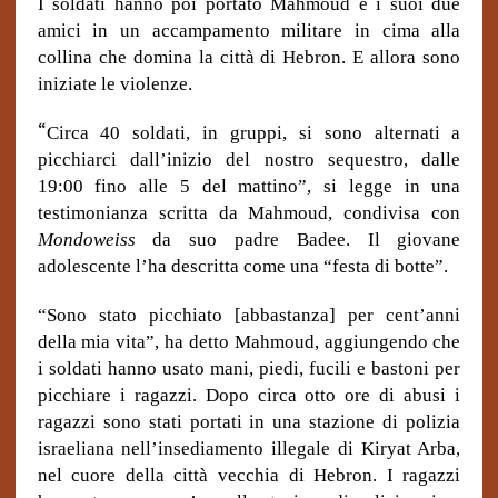
I soldati hanno poi portato Mahmoud e i suoi due
amici in un accampamento militare in cima alla
collina che domina la città di Hebron. E allora sono
iniziate le violenze.
“
Circa 40 soldati, in gruppi, si sono alternati a
picchiarci dall’inizio del nostro sequestro, dalle
19:00 fino alle 5 del mattino”, si legge in una
testimonianza scritta da Mahmoud, condivisa con
Mondoweiss
da suo padre Badee. Il giovane
adolescente l’ha descritta come una “festa di botte”.
“Sono stato picchiato [abbastanza] per cent’anni
della mia vita”, ha detto Mahmoud, aggiungendo che
i soldati hanno usato mani, piedi, fucili e bastoni per
picchiare i ragazzi. Dopo circa otto ore di abusi i
ragazzi sono stati portati in una stazione di polizia
israeliana nell’insediamento illegale di Kiryat Arba,
nel cuore della città vecchia di Hebron. I ragazzi