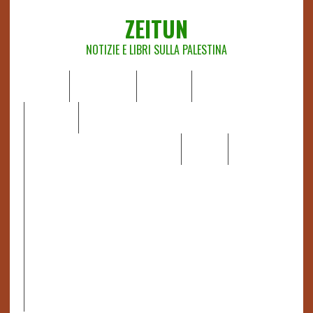
ZEITUN
NOTIZIE E LIBRI SULLA PALESTINA
HOME
CHI SIAMO
NOTIZIE
EDITORIALI
ANALISI
RAPPORTI OCHA
RECENSIONI DI LIBRI E ARTICOLI
VIDEO
DOSSIER
LINK
IL POTERE DELLA MUSICA – FIGLI DELLE PIETRE IN UNA
TERRA DIFFICILE
RAPPORTO DELLA RELATRICE SPECIALE SULLA
SITUAZIONE DEI DIRITTI UMANI NEI TERRITORI
PALESTINESI OCCUPATI DAL 1967, FRANCESCA ALBANESE*