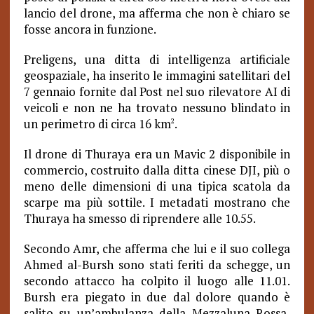
lancio del drone, ma afferma che non è chiaro se
fosse ancora in funzione.
Preligens, una ditta di intelligenza artificiale
geospaziale, ha inserito le immagini satellitari del
7 gennaio fornite dal Post nel suo rilevatore AI di
veicoli e non ne ha trovato nessuno blindato in
un perimetro di circa 16 km
.
2
Il drone di Thuraya era un Mavic 2 disponibile in
commercio, costruito dalla ditta cinese DJI, più o
meno delle dimensioni di una tipica scatola da
scarpe ma più sottile. I metadati mostrano che
Thuraya ha smesso di riprendere alle 10.55.
Secondo Amr, che afferma che lui e il suo collega
Ahmed al-Bursh sono stati feriti da schegge, un
secondo attacco ha colpito il luogo alle 11.01.
Bursh era piegato in due dal dolore quando è
salito su un’ambulanza della Mezzaluna Rossa,