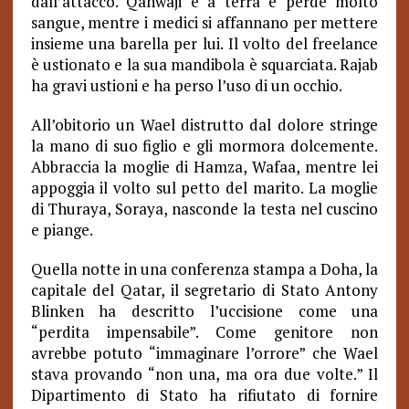
dall’attacco. Qahwaji è a terra e perde molto
sangue, mentre i medici si affannano per mettere
insieme una barella per lui. Il volto del freelance
è ustionato e la sua mandibola è squarciata. Rajab
ha gravi ustioni e ha perso l’uso di un occhio.
All’obitorio un Wael distrutto dal dolore stringe
la mano di suo figlio e gli mormora dolcemente.
Abbraccia la moglie di Hamza, Wafaa, mentre lei
appoggia il volto sul petto del marito. La moglie
di Thuraya, Soraya, nasconde la testa nel cuscino
e piange.
Quella notte in una conferenza stampa a Doha, la
capitale del Qatar, il segretario di Stato Antony
Blinken ha descritto l’uccisione come una
“perdita impensabile”. Come genitore non
avrebbe potuto “immaginare l’orrore” che Wael
stava provando “non una, ma ora due volte.” Il
Dipartimento di Stato ha rifiutato di fornire