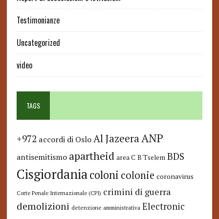
Testimonianze
Uncategorized
video
TAGS
ANP
Al Jazeera
+972
accordi di Oslo
apartheid
BDS
antisemitismo
area C
B'Tselem
Cisgiordania
coloni
colonie
coronavirus
crimini di guerra
Corte Penale Internazionale (CPI)
demolizioni
Electronic
detenzione amministrativa