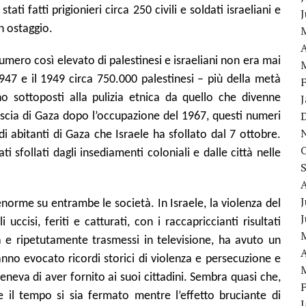
ati fatti prigionieri circa 250 civili e soldati israeliani e
in ostaggio.
A
umero così elevato di palestinesi e israeliani non era mai
1947 e il 1949 circa 750.000 palestinesi – più della metà
o sottoposti alla pulizia etnica da quello che divenne
triscia di Gaza dopo l’occupazione del 1967, questi numeri
 di abitanti di Gaza che Israele ha sfollato dal 7 ottobre.
 sfollati dagli insediamenti coloniali e dalle città nelle
J
orme su entrambe le società. In Israele, la violenza del
 uccisi, feriti e catturati, con i raccapriccianti risultati
ia e ripetutamente trasmessi in televisione, ha avuto un
A
hanno evocato ricordi storici di violenza e persecuzione e
teneva di aver fornito ai suoi cittadini. Sembra quasi che,
e il tempo si sia fermato mentre l’effetto bruciante di