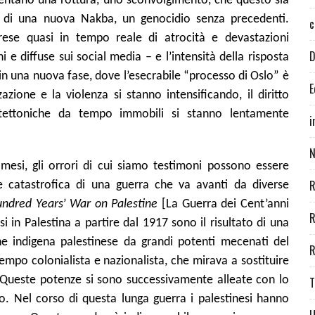
entano una rottura, uno sconvolgimento, che questo sia
ti di una nuova Nakba, un genocidio senza precedenti.
c
prese quasi in tempo reale di atrocità e devastazioni
D
i e diffuse sui social media – e l’intensità della risposta
in una nuova fase, dove l’esecrabile “processo di Oslo” è
E
zione e la violenza si stanno intensificando, il diritto
 tettoniche da tempo immobili si stanno lentamente
i
N
esi, gli orrori di cui siamo testimoni possono essere
R
catastrofica di una guerra che va avanti da diverse
ndred Years
’
War on Palestine
[La Guerra dei Cent’anni
R
si in Palestina a partire dal 1917 sono il risultato di una
ne indigena palestinese da grandi potenti mecenati del
R
po colonialista e nazionalista, che mirava a sostituire
. Queste potenze si sono successivamente alleate con lo
T
. Nel corso di questa lunga guerra i palestinesi hanno