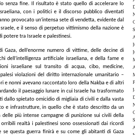
o senza fine. Il risultato è stato quello di accelerare lo
raeliana, con i politici e il discorso pubblico diventati
 hanno provocato un’intensa sete di vendetta, evidente dal
Israele, e il senso di perpetuo vittimismo della nazione è
 potere tra Israele e palestinesi.
J
 di Gaza, dell’enorme numero di vittime, delle decine di
 dell’intelligenza artificiale israeliana, e della fame e
A
zioni israeliane sul transito di acqua, cibo, medicine,
 palesi violazioni del diritto internazionale umanitario –
ri e nonni avevano raccontato loro della Nakba e di altri
uardando il paesaggio lunare in cui Israele ha trasformato
dallo spietato omicidio di migliaia di civili e dalla vasta
lto e infrastrutture, in quello che è stato descritto da un
delle più intense campagne di punizione sui civili della
rribili realtà i palestinesi sono ossessionati dai ricordi
se questa guerra finirà e su come gli abitanti di Gaza
J