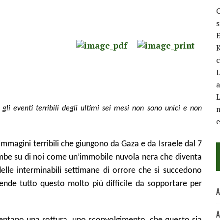
C
E
K
c
L
a
L
m
 gli eventi terribili degli ultimi sei mesi non sono unici e non
immagini terribili che giungono da Gaza e da Israele dal 7
ombe su di noi come un’immobile nuvola nera che diventa
elle interminabili settimane di orrore che si succedono
 rende tutto questo molto più difficile da sopportare per
A
A