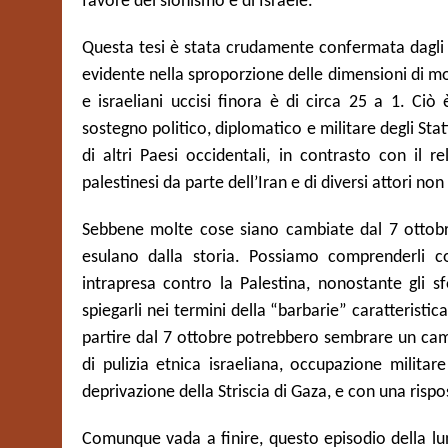
favore del sionismo e di Israele.
Questa tesi è stata crudamente confermata dagli ev
evidente nella sproporzione delle dimensioni di mor
e israeliani uccisi finora è di circa 25 a 1. Ciò 
sostegno politico, diplomatico e militare degli Sta
di altri Paesi occidentali, in contrasto con il r
palestinesi da parte dell’Iran e di diversi attori non 
Sebbene molte cose siano cambiate dal 7 ottobre,
esulano dalla storia. Possiamo comprenderli c
intrapresa contro la Palestina, nonostante gli sf
spiegarli nei termini della “barbarie” caratteristi
partire dal 7 ottobre potrebbero sembrare un ca
di pulizia etnica israeliana, occupazione militar
deprivazione della Striscia di Gaza, e con una risp
Comunque vada a finire, questo episodio della lu