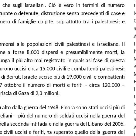
 che sugli israeliani. Ciò è vero in termini di numero
tturate o detenute; distruzione senza precedenti di case e
mero di famiglie colpite, soprattutto tra i palestinesi; e
J
ensi alle popolazioni civili palestinesi e israeliane. Il
eme a forse 8.000 dispersi e presumibilmente morti, la
unga il più alto mai registrato in qualsiasi fase di questa
A
rono uccisi circa 15.000 civili e combattenti palestinesi;
di Beirut, Israele uccise più di 19.000 civili e combattenti
l 7 ottobre il numero di morti e feriti – circa 120.000 –
iscia di Gaza di 2,3 milioni.
più alto dalla guerra del 1948. Finora sono stati uccisi più di
aeliani – più del numero di soldati uccisi nella guerra del
 nella seconda Intifada e nella guerra del Libano del 2006.
e civili uccisi e feriti, ha superato quello della guerra del
J