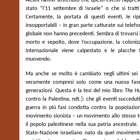
Alcuni hanno sostenuto che questi eventi rappres
stato “l’11 settembre di Israele” o che si trat
Certamente, la portata di questi eventi, le ri
insopportabili – in gran parte catturate sui telefon
globale non hanno precedenti. Sembra di trovarsi 
morto e sepolto, dove l’occupazione, la colonizza
internazionale viene calpestato e le placche
muovendo.
Ma anche se molto è cambiato negli ultimi sei m
veramente compresi solo come una nuova fase 
generazioni. Questa è la tesi del mio libro
The Hu
contro la Palestina, ndt.]: che gli eventi succeduti
guerra in più fasi condotta contro la popolazio
movimento sionista – un movimento allo stesso tem
il popolo palestinese nella sua patria ancestrale
Stato-Nazione israeliano nato da quel movimento