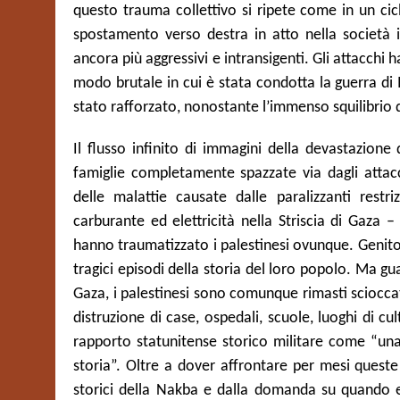
questo trauma collettivo si ripete come in un cicl
spostamento verso destra in atto nella società is
ancora più aggressivi e intransigenti. Gli attacchi
modo brutale in cui è stata condotta la guerra di 
stato rafforzato, nonostante l’immenso squilibrio di
Il flusso infinito di immagini della devastazione
famiglie completamente spazzate via dagli attacchi
delle malattie causate dalle paralizzanti restri
carburante ed elettricità nella Striscia di Gaza –
hanno traumatizzato i palestinesi ovunque. Genito
tragici episodi della storia del loro popolo. Ma g
Gaza, i palestinesi sono comunque rimasti scioccati 
distruzione di case, ospedali, scuole, luoghi di cu
rapporto statunitense storico militare come “una 
storia”. Oltre a dover affrontare per mesi queste o
storici della Nakba e dalla domanda su quando e 