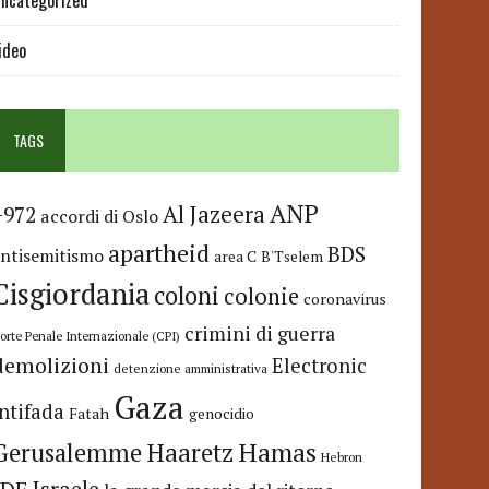
ncategorized
ideo
TAGS
ANP
Al Jazeera
+972
accordi di Oslo
apartheid
BDS
antisemitismo
area C
B'Tselem
Cisgiordania
coloni
colonie
coronavirus
crimini di guerra
orte Penale Internazionale (CPI)
demolizioni
Electronic
detenzione amministrativa
Gaza
Intifada
Fatah
genocidio
Hamas
Haaretz
Gerusalemme
Hebron