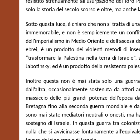
resistito strenuamente all’usurpazione del loro 
solo la storia del secolo scorso e oltre, ma anche l
Sotto questa luce, è chiaro che non si tratta di un
immemorabile, e non è semplicemente un conflitt
dell’imperialismo in Medio Oriente e dell’ascesa d
ebrei; è un prodotto dei violenti metodi di ins
“trasformare la Palestina nella terra di Israele”,
Jabotinsky; ed è un prodotto della resistenza pales
Inoltre questa non è mai stata solo una guerra 
dall’altra, occasionalmente sostenuta da attori a
massiccio delle più grandi potenze dell’epoca da
Bretagna fino alla seconda guerra mondiale e da a
sono mai state mediatori neutrali o onesti, ma 
sostegno di Israele. In questa guerra tra colonizz
nulla che si avvicinasse lontanamente all’equival