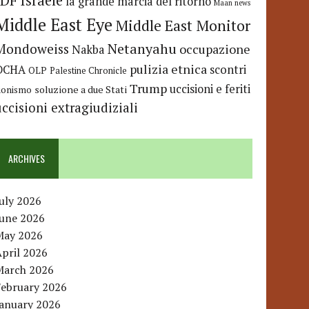
IDF
Israele
la grande marcia del ritorno
Maan news
Middle East Eye
Middle East Monitor
Netanyahu
Mondoweiss
occupazione
Nakba
pulizia etnica
OCHA
scontri
OLP
Palestine Chronicle
Trump
uccisioni e feriti
soluzione a due Stati
ionismo
uccisioni extragiudiziali
ARCHIVES
uly 2026
June 2026
May 2026
pril 2026
March 2026
February 2026
January 2026