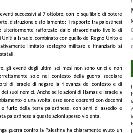
enti successivi al 7 ottobre, con lo squilibrio di potere
te, distruzione e sfollamento: il rapporto tra palestinesi
è ulteriormente rafforzato dallo straordinario livello di
ti Uniti a Israele, combinato con quello del Regno Unito e
s
elativamente limitato sostegno militare e finanziario ai
statali.
 gli eventi degli ultimi sei mesi non sono unici e non
orrettamente solo nel contesto della guerra secolare
orzi di Israele di negare la rilevanza del contesto e di
J
ca dei suoi nemici. Anche se le azioni di Hamas e Israele a
mbiamento o una svolta, esse sono coerenti con decenni
A
e e furto della terra palestinese, con anni di assedio e
osta palestinese a queste azioni spesso violenta.
nga guerra contro la Palestina ha chiaramente avuto un