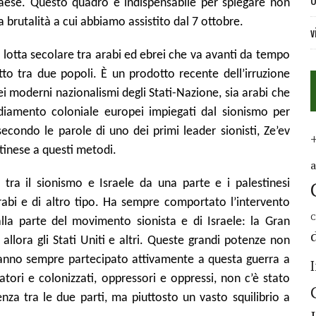
U
Paese. Questo quadro è indispensabile per spiegare non
a brutalità a cui abbiamo assistito dal 7 ottobre.
v
a lotta secolare tra arabi ed ebrei che va avanti da tempo
o tra due popoli. È un prodotto recente dell’irruzione
ei moderni nazionalismi degli Stati-Nazione, sia arabi che
ediamento coloniale europei impiegati dal sionismo per
 secondo le parole di uno dei primi leader sionisti, Ze’ev
tinese a questi metodi.
tra il sionismo e Israele da una parte e i palestinesi
rabi e di altro tipo. Ha sempre comportato l’intervento
C
lla parte del movimento sionista e di Israele: la Gran
llora gli Stati Uniti e altri. Queste grandi potenze non
hanno sempre partecipato attivamente a questa guerra a
atori e colonizzati, oppressori e oppressi, non c’è stato
enza tra le due parti, ma piuttosto un vasto squilibrio a