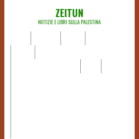
ZEITUN
NOTIZIE E LIBRI SULLA PALESTINA
HOME
CHI SIAMO
NOTIZIE
EDITORIALI
ANALISI
RAPPORTI OCHA
RECENSIONI DI LIBRI E ARTICOLI
VIDEO
DOSSIER
LINK
IL POTERE DELLA MUSICA – FIGLI DELLE PIETRE IN UNA
TERRA DIFFICILE
RAPPORTO DELLA RELATRICE SPECIALE SULLA
SITUAZIONE DEI DIRITTI UMANI NEI TERRITORI
PALESTINESI OCCUPATI DAL 1967, FRANCESCA ALBANESE*