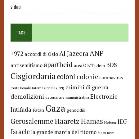
video
TAGS
ANP
Al Jazeera
+972
accordi di Oslo
apartheid
BDS
antisemitismo
area C
B'Tselem
Cisgiordania
coloni
colonie
coronavirus
crimini di guerra
Corte Penale Internazionale (CPI)
demolizioni
Electronic
detenzione amministrativa
Gaza
Intifada
Fatah
genocidio
Hamas
Haaretz
Gerusalemme
IDF
Hebron
Israele
la grande marcia del ritorno
Maan news