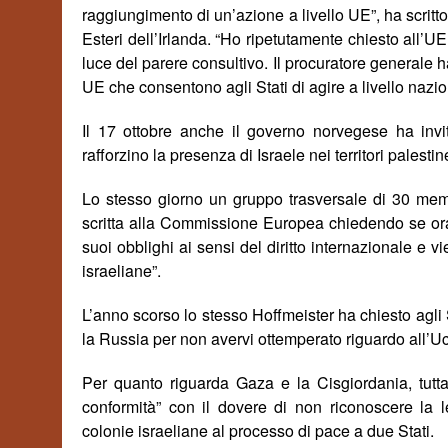
raggiungimento di un’azione a livello UE”, ha scritt
Esteri dell’Irlanda. “Ho ripetutamente chiesto all’U
luce del parere consultivo. Il procuratore generale h
UE che consentono agli Stati di agire a livello nazio
Il 17 ottobre anche il governo norvegese ha inv
rafforzi
no
la presenza di Israele nei territori palestin
Lo stesso giorno un gruppo trasversale di 30 me
scritta alla Commissione Europea chiedendo se ora,
suoi obblighi ai sensi del diritto internazionale e 
israeliane”.
L’anno scorso lo stesso Hoffmeister ha chiesto agli 
la Russia per non avervi ottemperato
riguardo all’U
Per quanto riguarda Gaza e la Cisgiordania, tutta
conformità” con i
l
dover
e
di non riconoscere la l
colonie israeliane al processo di pace a due Stati.