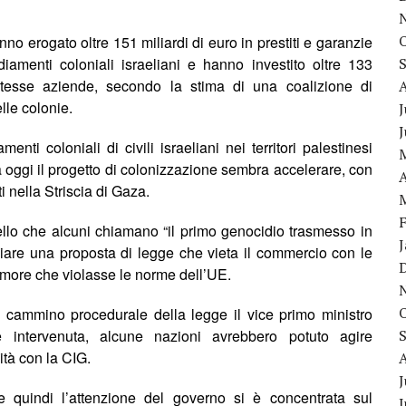
hanno erogato
oltre
151 miliardi di euro
in
prestiti e garanzie
diamenti coloniali israeliani e hanno investito
oltre
133
e stesse aziende, secondo
l
a stima di una coalizione di
lle colonie.
J
amenti coloniali
di
civili israeliani nei territori palestinesi
Ma oggi il progetto di colonizzazione sembra accelerare, con
A
i nella Striscia di Gaza.
llo che alcuni chiamano “il primo genocidio trasmesso in
ciare una proposta di legge che vieta il commercio con le
imore che violasse le norme dell’UE.
el cammino procedurale della legge il vice primo ministro
e intervenuta,
alcune
nazioni avrebbero potuto agire
ità
con la
CIG.
J
 quindi l’attenzione del governo si è concentrata sul