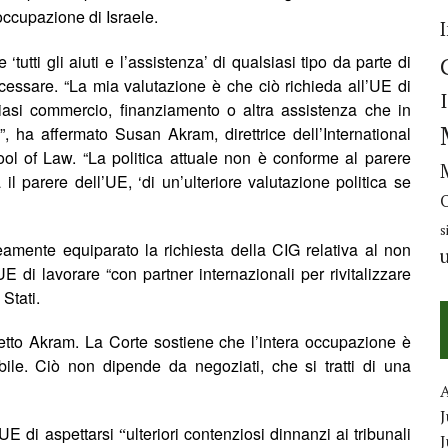
occupazione di Israele.
‘tutti gli aiuti e l’assistenza’ di qualsiasi tipo da parte di
o cessare. “La mia valutazione è che ciò richieda all’UE di
lsiasi commercio, finanziamento o altra assistenza che in
, ha affermato Susan Akram, direttrice dell’International
l of Law. “La politica attuale non è conforme al parere
 parere dell’UE, ‘di un’ulteriore valutazione politica se
s
eamente equiparato la richiesta della CIG
relativ
a al non
E di lavorare “con partner internazionali per rivitalizzare
Stati.
etto
Akram
.
La Corte sostiene
che l’intera occupazione è
ile. Ciò non dipende da negoziati, che si tratti di una
J
UE di aspettarsi
ulteriori contenziosi dinnanzi ai tribunali
“