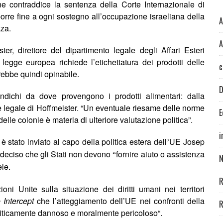
ne contraddice la sentenza della Corte Internazionale di
porre fine a ogni sostegno all’occupazione israeliana della
A
aza.
A
r, direttore del dipartimento legale degli Affari Esteri
gge europea richiede l’etichettatura dei prodotti delle
c
rebbe quindi opinabile.
D
indichi da dove provengono i prodotti alimentari: dalla
e legale di Hoffmeister. “Un eventuale riesame delle
norme
E
elle colonie è materia di ulteriore valutazione politica”.
i
 è stato inviato al capo della politica estera dell
UE Josep
’
a deciso che gli Stati non devono
fornire aiuto o assistenza
“
N
ele.
R
ni Unite sulla situazione dei diritti umani nei territori
 Intercept
che l’atteggiamento dell’UE nei confronti della
R
politicamente dannoso e moralmente
pericoloso
“.