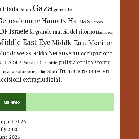
Gaza
Intifada
Fatah
genocidio
Hamas
Haaretz
Gerusalemme
Hebron
IDF
Israele
la grande marcia del ritorno
Maan news
Middle East Eye
Middle East Monitor
Netanyahu
Mondoweiss
occupazione
Nakba
pulizia etnica
OCHA
scontri
OLP
Palestine Chronicle
Trump
uccisioni e feriti
soluzione a due Stati
ionismo
uccisioni extragiudiziali
ARCHIVES
August 2026
uly 2026
June 2026