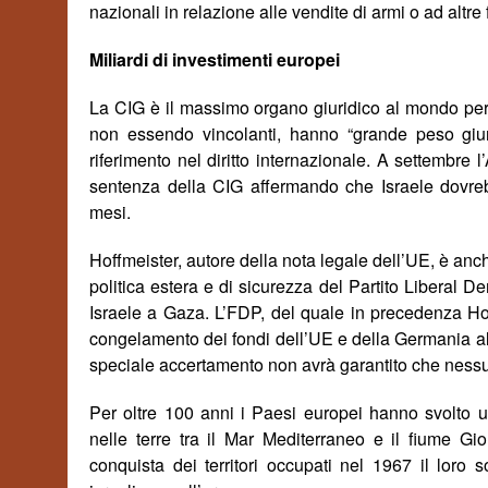
nazionali in relazione alle vendite di armi o ad altre
Miliardi di investimenti europei
La
CIG è il massimo organo giuridico al mondo per la
non essendo vincolanti, hanno “grande peso giur
riferimento nel diritto internazionale. A settembre
sentenza della CIG affermando che Israele dovreb
mesi.
Hoffmeister, autore della nota legale dell’UE, è anc
politica estera e di sicurezza del Partito Liberal D
Israele a Gaza. L’FDP, del quale in precedenza Hof
congelamento dei fondi dell’UE e della Germania all
speciale
accertamento
non avrà garantito che nessu
Per oltre 100 anni i Paesi europei hanno svolto u
nelle terre tra il Mar Mediterraneo e il fiume Gi
conquista dei territori occupati nel 1967 il loro 