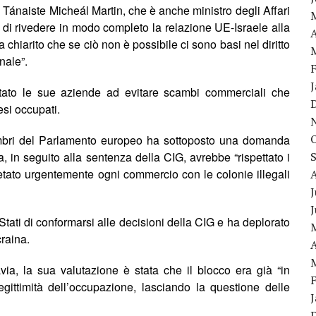
o Tánaiste Micheál Martin, che è anche ministro degli Affari
E di rivedere in modo completo la relazione UE-Israele alla
A
a chiarito che se ciò non
è
possibile ci sono basi nel diritto
nale”.
itato le sue aziende ad evitare
scambi
commerci
ali
che
esi occupati.
mbri del Parlamento europeo ha
sotto
posto una domanda
 in seguito alla sentenza della CIG, avrebbe “rispettato i
vietato urgentemente ogni commercio con le colonie illegali
J
Stati di conformarsi alle decisioni della CIG e ha deplorato
craina
.
A
via, la sua valutazione è stata che il blocco era già “in
eg
ittimità
dell’occupazione, lasciando la questione delle