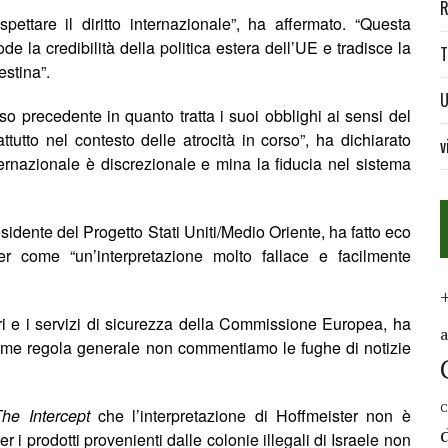
R
pettare il diritto internazionale”, ha affermato. “Questa
e la credibilità della politica estera dell’UE e tradisce la
T
estina”.
U
oso precedente
in quanto
tratta i suoi obblighi ai sensi del
ttutto nel contesto delle atrocità in corso”, ha dichiarato
v
nternazionale è discrezionale e mina la fiducia nel sistema
sidente del Progetto Stati Uniti/Medio Oriente, ha fatto eco
ter come “un’interpretazione molto fallace e facilmente
eri e i servizi di sicurezza della Commissione Europea, ha
ome regola generale non commentiamo le fughe di notizie
C
he Intercept
che l’interpretazione di Hoffmeister non è
r i prodotti provenienti dalle colonie illegali di Israele non