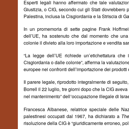
E
sperti legali hanno affermato che tale valutazio
Giustizia, o CIG, secondo cui gli Stati dovrebbero 
Palestina, inclusa la Cisgiordania e la Striscia di G
In un promemoria di sette pagine Frank Hoffmeiste
dell’UE, ha sostenuto che dal momento che una le
colonie
il
divieto
a
lla loro importazione e vendita sa
“La legge dell’UE richiede un’etichettatura che 
Cisgiordania o dalle colonie”, afferma la valutazion
europee
nei confronti dell’importazione dei prodotti d
Il parere legale, riprodotto integralmente di seguito,
Borrell il 22 luglio, tre giorni dopo che la CIG avev
nel mantenimento” dell
occupazione illegale di Isra
’
Francesca Albanese, relatrice speciale delle Nazio
palestinesi occupati dal 1967, ha dichiarato a
The
risoluzione della CIG è “giuridicamente erroneo, 