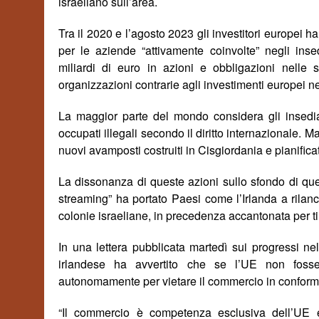
israeliano sull’area.
Tra il 2020 e l’agosto 2023 gli investitori europei 
per le aziende “attivamente coinvolte” negli inse
miliardi di euro in azioni e obbligazioni nell
organizzazioni contrarie agli investimenti europei ne
La maggior parte del mondo considera gli insedi
occupati illegali secondo il diritto internazionale. 
nuovi avamposti costruiti in Cisgiordania e pianificat
La dissonanza di queste azioni
sullo sfondo
di que
streaming” ha portato Paesi come l’Irlanda a rilan
colonie israeliane, in precedenza accantonata per t
In una lettera pubblicata martedì sui progressi n
irlandese ha avvertito che se l’UE non foss
autonomamente per vietare il commercio in conform
“Il commercio è competenza esclusiva dell’UE e