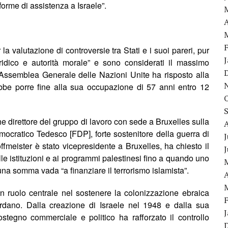
 forme di assistenza a Israele”.
A
 valutazione di controversie tra Stati e i suoi pareri, pur
idico e autorità morale” e sono considerati il
massimo
 l’Assemblea Generale delle Nazioni Unite ha risposto alla
be porre fine alla sua occupazione di 57 anni entro 12
he direttore del gruppo di lavoro
con sede a Bruxelles
sulla
emocratico Tedesco [FDP], forte sostenitore della guerra di
J
fmeister è stato vicepresidente a Bruxelles, ha chiesto il
e istituzioni e ai programmi palestinesi fino a quando un
o
na somma vada “a finanziare il terrorismo islamista”.
A
n ruolo centrale nel sostenere la colonizzazione ebraica
ordano. Dalla creazione di Israele nel 1948 e dalla sua
sostegno commerciale e politico ha rafforzato il controllo