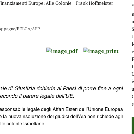
Finanziamenti Europei Alle Colonie
Frank Hoffmeister
“
m
u
it Doppagne/BELGA/AFP
S
U
l
c
P
t
U
i
ale di Giustizia
richiede ai Paesi di porre fine a ogni
u
econdo il parere legale dell’UE.
C
responsabile legale degli Affari Esteri dell’Unione Europea
he
l
a nuova risoluzione dei giudici dell’Aia non richiede agli
lle colonie israeliane.