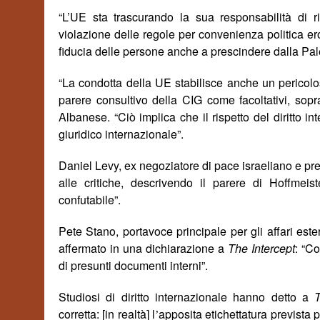
“L’UE sta trascurando la sua responsabilità di ris
violazione delle regole per convenienza politica erod
fiducia delle persone
anche a prescindere dal
la Pal
“L
a condotta
della UE stabilisce anche un pericol
parere consultivo della CIG come facoltativi, sopra
Albanese. “Ciò implica che il rispetto del diritto i
giuridico internazionale”.
Daniel Levy, ex negoziatore di pace israeliano e pre
alle critiche, descrivendo il parere di Hoffmeis
confutabile”.
Pete Stano, portavoce principale per gli affari est
affermato in una dichiarazione a
The Intercept
: “C
di presunti documenti interni”.
Studiosi di diritto internazionale hanno detto a
T
corretta: [in realtà] l
apposita etichettatura prevista pe
’