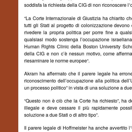
soddisfa la richiesta della CIG di non riconoscere l
’
“La Corte Internazionale di Giustizia ha chiarito che 
tutti gli Stati al progetto di colonizzazione devon
rivedere la propria politica per porre fine a qua
qualsiasi modo sostenga l’occupazione israeliana”
Human Rights Clinic della Boston University Schoo
della CIG e non c’è nessun motivo, come afferma il
riesaminare le
norme europee
“.
Akram ha affermato che il parere legale ha erron
riconoscimento dell’occupazione alla politica dell’U
un processo politico” in vista di una soluzione a due 
“Questo non è ciò che la Corte ha richiesto”, ha d
illegale e deve cessare il più rapidamente possib
soluzione a due Stati o di altro tipo”.
Il parere legale di Hoffmeister ha anche avvertito l
’