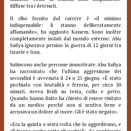
diffuse tra i detenuti.
Il cibo fornito dal carcere è «il minimo
indispensabile: li stanno deliberatamente
affamando», ha aggiunto Kassem. Sono inoltre
completamente isolati dal mondo esterno: Abu
Safiya ignorava persino la guerra di 12 giorni tra
Israele e Iran.
Subiscono anche percosse immotivate. Abu Safiya
ha raccontato che l’ultima aggressione dei
secondini è avvenuta il 24 o 25 giugno. «È stato
picchiato con brutalità e ferocia, per circa 30
minuti. Aveva lividi su testa, collo e petto.
Quando hanno finito ha chiesto di essere visitato
da un medico perché non si sentiva bene e
accusava un dolore al cuore.
Gli è stato negato».
«Era la quinta o sesta volta che lo aggredivano, e
gli hanno anche rotto gli occhiali», ha continuato