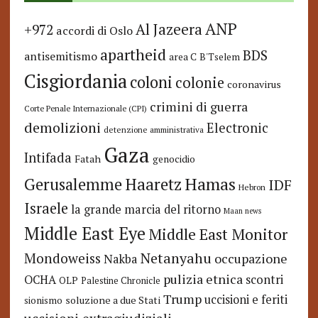
ANP
Al Jazeera
+972
accordi di Oslo
apartheid
BDS
antisemitismo
area C
B'Tselem
Cisgiordania
coloni
colonie
coronavirus
crimini di guerra
Corte Penale Internazionale (CPI)
demolizioni
Electronic
detenzione amministrativa
Gaza
Intifada
Fatah
genocidio
Hamas
Haaretz
Gerusalemme
IDF
Hebron
Israele
la grande marcia del ritorno
Maan news
Middle East Eye
Middle East Monitor
Netanyahu
Mondoweiss
occupazione
Nakba
pulizia etnica
OCHA
scontri
OLP
Palestine Chronicle
Trump
uccisioni e feriti
soluzione a due Stati
sionismo