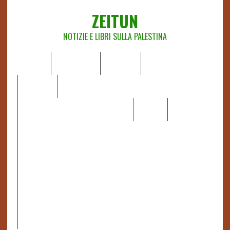
ZEITUN
NOTIZIE E LIBRI SULLA PALESTINA
HOME
CHI SIAMO
NOTIZIE
EDITORIALI
ANALISI
RAPPORTI OCHA
RECENSIONI DI LIBRI E ARTICOLI
VIDEO
DOSSIER
LINK
IL POTERE DELLA MUSICA – FIGLI DELLE PIETRE IN UNA
TERRA DIFFICILE
RAPPORTO DELLA RELATRICE SPECIALE SULLA
SITUAZIONE DEI DIRITTI UMANI NEI TERRITORI
PALESTINESI OCCUPATI DAL 1967, FRANCESCA ALBANESE*