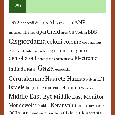
TAGS
ANP
Al Jazeera
+972
accordi di Oslo
apartheid
BDS
antisemitismo
area C
B'Tselem
Cisgiordania
coloni
colonie
coronavirus
crimini di guerra
Corte Penale Internazionale (CPI)
demolizioni
Electronic
detenzione amministrativa
Gaza
Intifada
Fatah
genocidio
Hamas
Haaretz
Gerusalemme
IDF
Hebron
Israele
la grande marcia del ritorno
Maan news
Middle East Eye
Middle East Monitor
Netanyahu
Mondoweiss
occupazione
Nakba
pulizia etnica
OCHA
scontri
OLP
Palestine Chronicle