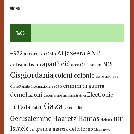
video
TAGS
ANP
Al Jazeera
+972
accordi di Oslo
apartheid
BDS
antisemitismo
area C
B'Tselem
Cisgiordania
coloni
colonie
coronavirus
crimini di guerra
Corte Penale Internazionale (CPI)
demolizioni
Electronic
detenzione amministrativa
Gaza
Intifada
Fatah
genocidio
Hamas
Haaretz
Gerusalemme
IDF
Hebron
Israele
la grande marcia del ritorno
Maan news