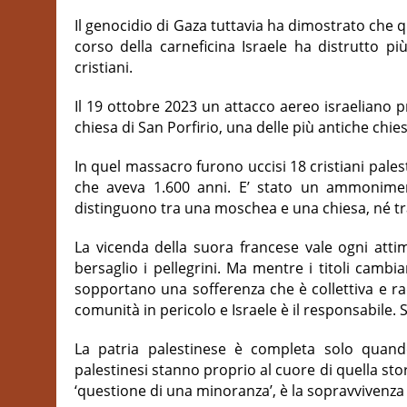
Il genocidio di Gaza tuttavia ha dimostrato che q
corso della carneficina Israele ha distrutto 
cristiani.
Il 19 ottobre 2023 un attacco aereo israeliano pr
chiesa di San Porfirio, una delle più antiche chi
In quel massacro furono uccisi 18 cristiani palest
che aveva 1.600 anni. E’ stato un ammoniment
distinguono tra una moschea e una chiesa, né tra
La vicenda della suora francese vale ogni atti
bersaglio i pellegrini. Ma mentre i titoli cambi
sopportano una sofferenza che è collettiva e ra
comunità in pericolo e Israele è il responsabile. S
La patria palestinese è completa solo quando 
palestinesi stanno proprio al cuore di quella sto
‘questione di una minoranza’, è la sopravvivenza 