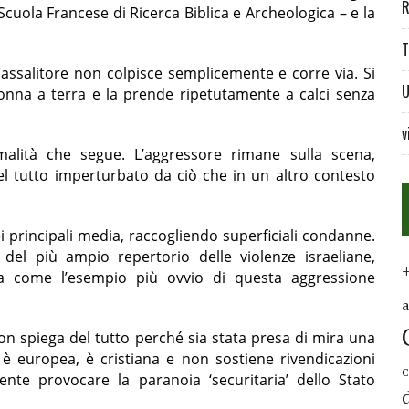
R
cuola Francese di Ricerca Biblica e Archeologica – e la
T
’assalitore non colpisce semplicemente e corre via. Si
U
onna a terra e la prende ripetutamente a calci senza
v
alità che segue. L’aggressore rimane sulla scena,
 tutto imperturbato da ciò che in un altro contesto
i principali media, raccogliendo superficiali condanne.
el più ampio repertorio delle violenze israeliane,
za come l’esempio più ovvio di questa aggressione
on spiega del tutto perché sia stata presa di mira una
è europea, è cristiana e non sostiene rivendicazioni
C
ente provocare la paranoia ‘securitaria’ dello Stato