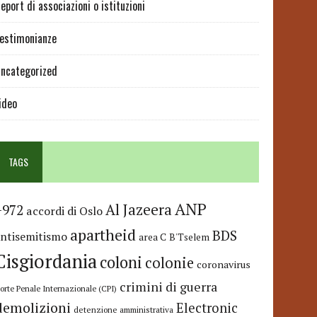
eport di associazioni o istituzioni
estimonianze
ncategorized
ideo
TAGS
ANP
Al Jazeera
+972
accordi di Oslo
apartheid
BDS
antisemitismo
area C
B'Tselem
Cisgiordania
coloni
colonie
coronavirus
crimini di guerra
orte Penale Internazionale (CPI)
demolizioni
Electronic
detenzione amministrativa