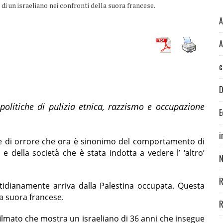
i un israeliano nei confronti della suora francese.
A
A
c
D
 politiche di pulizia etnica, razzismo e occupazione
E
i
nere di orrore che ora è sinonimo del comportamento di
 e della società che è stata indotta a vedere l’ ‘altro’
N
R
otidianamente arriva dalla Palestina occupata. Questa
na suora francese.
R
lmato che mostra un israeliano di 36 anni che insegue