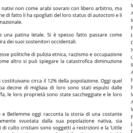
 nativi non come arabi sovrani con libero arbitrio, ma
A
di fatto li ha spogliati del loro status di autoctoni e li
 nazionale.
e una patina letale. Si è spesso fatto passare come
’ira dei suoi sostenitori occidentali.
stesse politiche di pulizia etnica, razzismo e occupazione
Come altro si può spiegare la catastrofica diminuzione
J
i costituivano circa il 12% della popolazione. Oggi quel
a decine di migliaia di loro sono stati espulsi dalle
a, le loro proprietà sono state saccheggiate e le loro
A
e Betlemme oggi racconta la storia di una costante
amente svuotata dalla sua popolazione nativa, sia
i culto cristiani sono soggetti a restrizioni e la ‘Little