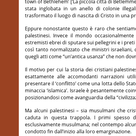
town of Bethlehem’ [‘La piccola città di Betlemme’
stata inglobata in un anello di colonie illeg
trasformato il luogo di nascita di Cristo in una pr
Eppure nonostante questo è raro che sentiamo p
palestinesi. Invece il mondo occasionalmente a
estremisti ebrei di sputare sui pellegrini e i p
così tanto normalizzato che ministri israelian
quegli atti come “un’antica usanza” che non dovr
Il motivo per cui la storia dei cristiani palest
esattamente alle accomodanti narrazioni utili
presentare il ‘conflitto’ come una lotta dello St
minaccia ‘islamica’. Israele è pesantemente coinvo
posizionandosi come avanguardia della “civilizz
Ma alcuni palestinesi – sia musulmani che crist
caduta in questa trappola. I primi spesso d
esclusivamente musulmana; nel contempo alcuni 
condotto fin dall’inizio alla loro emarginazione.