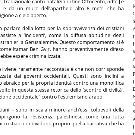
, tradizionale canto natalizio di fine Ottocento, ndtr.] è
ali e da un muro dell’apartheid alto 8 metri che ha
igione a cielo aperto.
arlare della lotta per la sopravvivenza dei cristiani
ssiste a ‘incidenti’, come la diffusa abitudine degli
J
reti stranieri a Gerusalemme. Questo comportamento si è
i, come Itamar Ben Gvir, hanno preventivamente difeso
ebbe essere criminalizzata.
A
inesi viene raramente raccontata è che non corrisponde
zzate dai governi occidentali. Questi sono inclini a
ato ebraico per la propria identità contro una monolitica
lto in questa stessa retorica dello ‘scontro di civiltà’,
azione occidentale” contro l’estremismo arabo.
iani – sono in scala minore anch’essi colpevoli della
ipingono la resistenza palestinese come una lotta
cristiani condividono proprio quella narrativa che ha
J