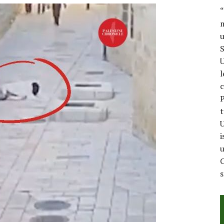
“
m
u
S
U
l
c
P
t
U
i
u
C