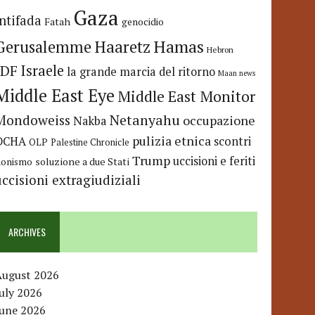
Gaza
Intifada
Fatah
genocidio
Hamas
Haaretz
Gerusalemme
Hebron
IDF
Israele
la grande marcia del ritorno
Maan news
Middle East Eye
Middle East Monitor
Netanyahu
Mondoweiss
occupazione
Nakba
pulizia etnica
OCHA
scontri
OLP
Palestine Chronicle
Trump
uccisioni e feriti
soluzione a due Stati
ionismo
uccisioni extragiudiziali
ARCHIVES
August 2026
uly 2026
June 2026