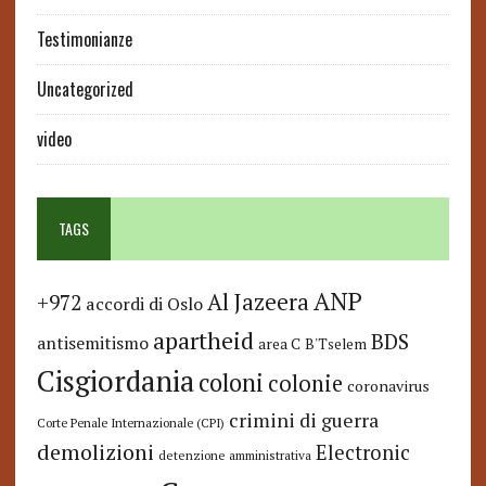
Testimonianze
Uncategorized
video
TAGS
ANP
Al Jazeera
+972
accordi di Oslo
apartheid
BDS
antisemitismo
area C
B'Tselem
Cisgiordania
coloni
colonie
coronavirus
crimini di guerra
Corte Penale Internazionale (CPI)
demolizioni
Electronic
detenzione amministrativa