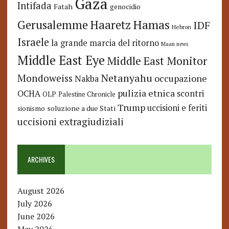
Gaza
Intifada
Fatah
genocidio
Hamas
Haaretz
Gerusalemme
IDF
Hebron
Israele
la grande marcia del ritorno
Maan news
Middle East Eye
Middle East Monitor
Netanyahu
Mondoweiss
occupazione
Nakba
pulizia etnica
OCHA
scontri
OLP
Palestine Chronicle
Trump
uccisioni e feriti
soluzione a due Stati
sionismo
uccisioni extragiudiziali
ARCHIVES
August 2026
July 2026
June 2026