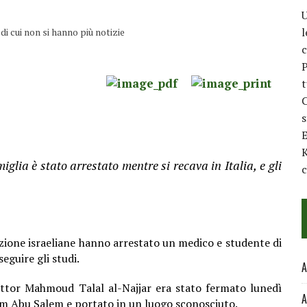
U
l
i cui non si hanno più notizie
c
P
t
C
E
K
glia è stato arrestato mentre si recava in Italia,
e gli
c
pazione israeliane hanno arrestato un medico e studente di
eguire gli studi.
A
ottor Mahmoud Talal al-Najjar era stato fermato lunedì
A
rem Abu Salem e
portato in un luogo sconosciuto.