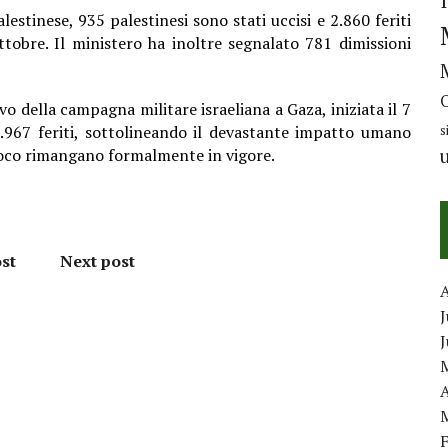
lestinese, 935 palestinesi sono stati uccisi e 2.860 feriti
ottobre. Il ministero ha inoltre segnalato 781
dimissioni
vo della campagna militare israeliana a Gaza, iniziata il 7
.967 feriti, sottolineando il devastante impatto umano
s
fuoco rimangano formalmente in vigore.
st
Next post
J
A