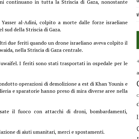
U
ani continuano in tutta la Striscia di Gaza, nonostante
v
Yasser al-Adini, colpito a morte dalle forze israeliane
 sud della Striscia di Gaza.
tri due feriti quando un drone israeliano aveva colpito il
aida, nella Striscia di Gaza centrale.
waifel. I feriti sono stati trasportati in ospedale per le
condotto operazioni di demolizione a est di Khan Younis e
ieria e sparatorie hanno preso di mira diverse aree nella
C
ssate il fuoco con attacchi di droni, bombardamenti,
lazione di aiuti umanitari, merci e spostamenti.