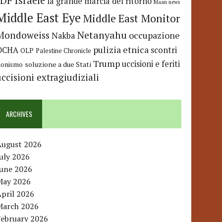
IDF
Israele
la grande marcia del ritorno
Maan news
Middle East Eye
Middle East Monitor
Netanyahu
Mondoweiss
occupazione
Nakba
pulizia etnica
OCHA
scontri
OLP
Palestine Chronicle
Trump
uccisioni e feriti
soluzione a due Stati
ionismo
uccisioni extragiudiziali
ARCHIVES
August 2026
uly 2026
June 2026
May 2026
pril 2026
March 2026
February 2026