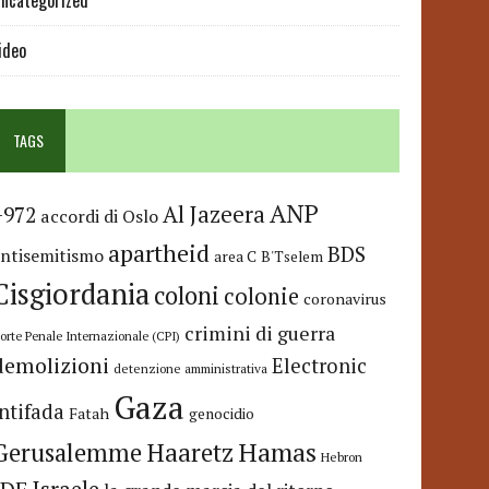
ncategorized
ideo
TAGS
ANP
Al Jazeera
+972
accordi di Oslo
apartheid
BDS
antisemitismo
area C
B'Tselem
Cisgiordania
coloni
colonie
coronavirus
crimini di guerra
orte Penale Internazionale (CPI)
demolizioni
Electronic
detenzione amministrativa
Gaza
Intifada
Fatah
genocidio
Hamas
Haaretz
Gerusalemme
Hebron