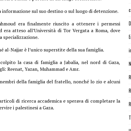
c
a informazione sul suo destino o sul luogo di detenzione.
D
Mahmoud era finalmente riuscito a ottenere i permessi
d era atteso all’Università di Tor Vergata a Roma, dove
E
a specializzazione.
 al-Najjar è l’unico superstite della sua famiglia.
i
olpito la casa di famiglia a Jabalia, nel nord di Gaza,
N
 figli: Reenat, Yazan, Muhammad e Amr.
R
membri della famiglia del fratello, nonché lo zio e alcuni
R
articoli di ricerca accademica e sperava di completare la
R
rvire i palestinesi a Gaza.
T