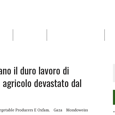
NALISI
RAPPORTI OCHA
RECENSIONI DI LIBRI E ARTICOLI
VID
RRA DIFFICILE
DEI DIRITTI UMANI NEI TERRITORI PALESTINESI OCCUPATI DAL 1967, FR
iano il duro lavoro di
e agricolo devastato dal
egetable Producers E Oxfam.
Gaza
Mondoweiss
“