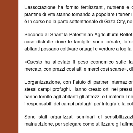
L’associazione ha fornito fertilizzanti, nutrienti 
piantine di vite stanno tornando a popolare i terren
è in corso nella parte settentrionale di Gaza City, n
Secondo al-Sharif la Palestinian Agricultural Relief 
case distrutte dove le famiglie sono tornate, for
abitanti possano coltivare ortaggi e verdure a foglia 
«
Questo ha alleviato il peso economico sulle fa
mercato, con prezzi così alti e merci così
scarse
», d
L’organizzazione, con l’aiuto di partner internaziona
stessi campi profughi. Hanno creato orti nei pressi 
hanno fornito agli abitanti gli attrezzi e i material
i responsabili dei campi profughi per integrare la col
Sono stati organizzati seminari di sensibilizzazi
malnutrizione, per spiegare come utilizzare gli alime