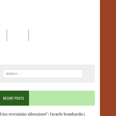
EO
DOSSIER
LINK
ANCESCA ALBANESE*
RECENT POSTS
Uno sterminio silenzioso”: Israele bombarda i