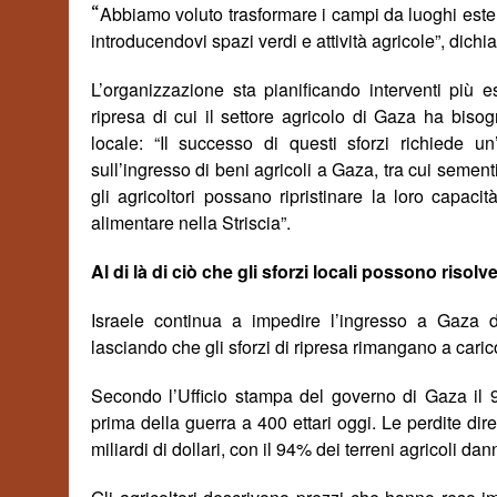
“
Abbiamo voluto trasformare i campi da luoghi esten
introducendovi spazi verdi e attività agricole”, dic
L’organizzazione sta pianificando interventi più e
ripresa di cui il settore agricolo di Gaza ha bis
locale: “Il successo di questi sforzi richiede un
sull’ingresso di beni agricoli a Gaza, tra cui sementi,
gli agricoltori possano ripristinare la loro capac
alimentare nella Striscia”.
Al di là di ciò che gli sforzi locali possono risolv
Israele continua a impedire l’ingresso a Gaza di 
lasciando che gli sforzi di
ripresa
rimangano a cari
Secondo l’Ufficio stampa del governo di Gaza il 96% 
prima della guerra a 400 ettari oggi. Le perdite dire
miliardi di dollari, con il 94% dei terreni agricoli dan