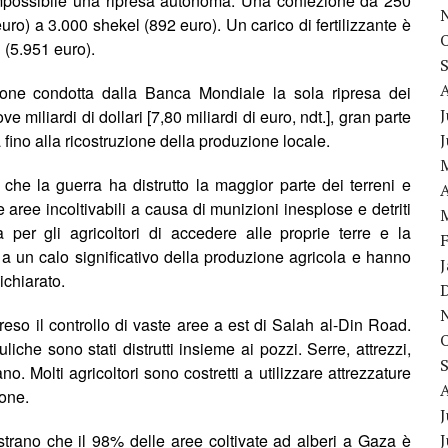
impossibile una ripresa autonoma. Una confezione da 250
ro) a 3.000 shekel (892 euro). Un carico di fertilizzante è
 (5.951 euro).
ione condotta dalla Banca Mondiale la sola ripresa dei
J
e miliardi di dollari [7,80 miliardi di euro, ndt.], gran parte
fino alla ricostruzione della produzione locale.
he la guerra ha distrutto la maggior parte dei terreni e
A
e aree incoltivabili a causa di munizioni inesplose e detriti
ità per gli agricoltori di accedere alle proprie terre e la
un calo significativo della produzione agricola e hanno
ichiarato.
so il controllo di vaste aree a est di Salah al-Din Road.
iche sono stati distrutti insieme ai pozzi. Serre, attrezzi,
no. Molti agricoltori sono costretti a utilizzare attrezzature
one.
J
strano che il 98% delle aree coltivate ad alberi a Gaza è