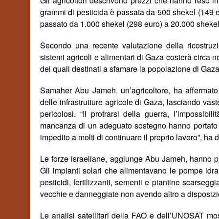
Gli agricoltori descrivono prezzi che hanno reso 
grammi di pesticida è passata da 500 shekel (149 eu
passato da 1.000 shekel (298 euro) a 20.000 shekel
Secondo una recente valutazione della ricostruz
sistemi agricoli e alimentari di Gaza costerà circa nov
dei quali destinati a sfamare la popolazione di Gaza 
Samaher Abu Jameh, un’agricoltore, ha affermato c
delle infrastrutture agricole di Gaza, lasciando vast
pericolosi. “Il protrarsi della guerra, l’impossibil
mancanza di un adeguato sostegno hanno portato a 
impedito a molti di continuare il proprio lavoro”, ha d
Le forze israeliane, aggiunge Abu Jameh, hanno pre
Gli impianti solari che alimentavano le pompe idraul
pesticidi, fertilizzanti, sementi e piantine scarseggia
vecchie e danneggiate non avendo altro a disposizi
Le analisi satellitari della FAO e dell’UNOSAT mo