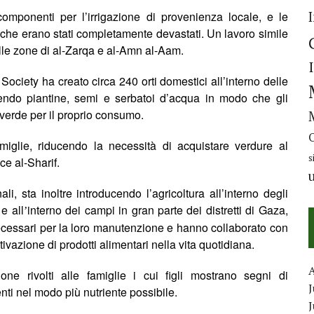
e componenti per l’irrigazione di provenienza locale, e le
i che erano stati completamente devastati. Un lavoro simile
elle zone di al-Zarqa e al-Amn al-Aam.
Society ha creato circa 240 orti domestici all’interno delle
nendo piantine, semi e serbatoi d’acqua in modo che gli
verde per il proprio
consumo.
miglie, riducendo la necessità di acquistare verdure al
s
ice al-Sharif.
li, sta inoltre introducendo l’agricoltura all’interno degli
e all
interno dei campi in gran parte
dei distretti
di Gaza,
’
i necessari per la loro manutenzione e hanno collaborato con
tivazione di prodotti alimentari nella vita quotidiana.
one rivolti alle famiglie i cui figli mostrano segni di
J
nti nel modo più nutriente possibile.