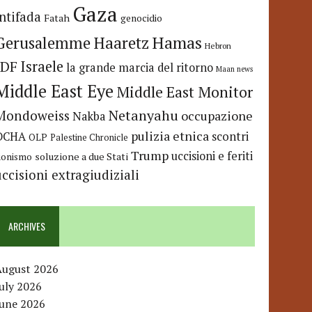
Gaza
Intifada
Fatah
genocidio
Hamas
Haaretz
Gerusalemme
Hebron
IDF
Israele
la grande marcia del ritorno
Maan news
Middle East Eye
Middle East Monitor
Netanyahu
Mondoweiss
occupazione
Nakba
pulizia etnica
OCHA
scontri
OLP
Palestine Chronicle
Trump
uccisioni e feriti
soluzione a due Stati
ionismo
uccisioni extragiudiziali
ARCHIVES
August 2026
uly 2026
June 2026