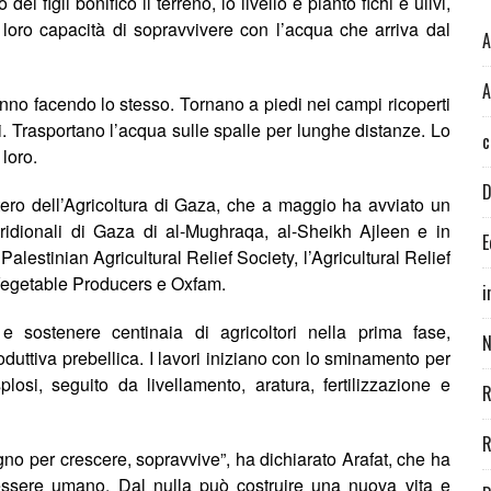
 figli bonificò il terreno, lo livellò e piantò fichi e ulivi,
a loro capacità di sopravvivere con l’acqua che arriva dal
A
A
stanno facendo lo stesso. Tornano a piedi nei campi ricoperti
si. Trasportano l’acqua sulle spalle per lunghe distanze. Lo
c
e
loro
.
D
ero dell’Agricoltura di Gaza, che a maggio ha avviato un
ridionali di Gaza di al-Mughraqa, al-Sheikh Ajleen e in
E
alestinian Agricultural Relief Society, l’Agricultural Relief
 Vegetable Producers e Oxfam.
i
 e sostenere centinaia di agricoltori nella prima fase,
N
roduttiva prebellica. I lavori iniziano con lo sminamento per
plosi, seguito da livellamento, aratura, fertilizzazione e
R
R
ogno per crescere, sopravvive”, ha dichiarato Arafat, che ha
’essere umano. Dal nulla può costruire una nuova vita e