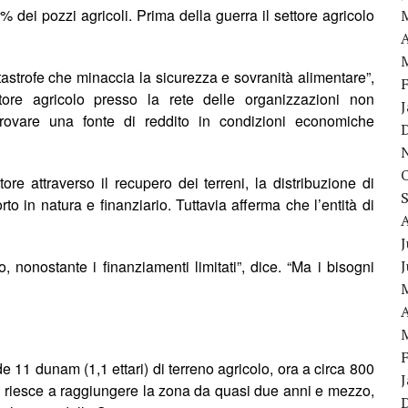
8% dei pozzi agricoli.
Prima della guerra il settore agricolo
A
tastrofe che minaccia la sicurezza e sovranità alimentare”,
ore agricolo presso la rete delle organizzazioni non
 trovare una fonte di reddito in condizioni economiche
ore attraverso il recupero dei terreni, la distribuzione di
rto in natura e finanziario. Tuttavia afferma che l’entità di
J
o, nonostante i finanziamenti limitati”, dice. “Ma i bisogni
A
 11 dunam (1,1 ettari) di terreno agricolo, ora a circa 800
Non riesce a raggiungere la zona da quasi due anni e mezzo,