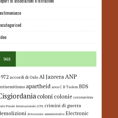
eport di associazioni o istituzioni
estimonianze
ncategorized
ideo
TAGS
ANP
Al Jazeera
+972
accordi di Oslo
apartheid
BDS
antisemitismo
area C
B'Tselem
Cisgiordania
coloni
colonie
coronavirus
crimini di guerra
orte Penale Internazionale (CPI)
demolizioni
Electronic
detenzione amministrativa