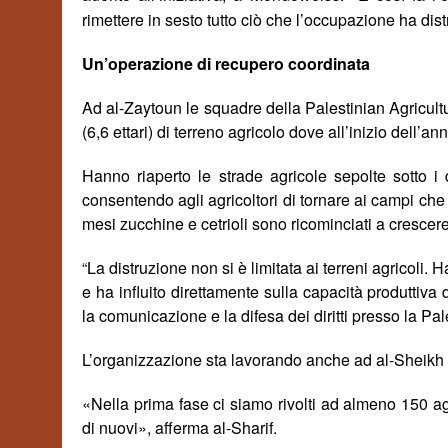
rimettere in sesto tutto ciò che l’occupazione ha distr
Un’operazione di recupero coordinata
Ad al-Zaytoun le squadre della Palestinian Agricul
(6,6 ettari) di terreno agricolo dove all’inizio dell’
Hanno riaperto le strade agricole sepolte sotto i de
consentendo agli agricoltori di tornare ai campi ch
mesi zucchine e cetrioli sono ricominciati a crescere 
“La distruzione non si è limitata ai terreni agricoli. H
e ha influito direttamente sulla capacità produttiva
la comunicazione e la difesa dei diritti presso la Pa
L’organizzazione sta lavorando anche ad al-Sheikh Ajl
«
Nella prima fase ci siamo rivolti ad almeno 150 ag
di nuovi», afferma al-Sharif.