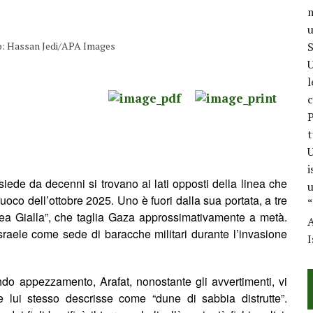
m
u
oto: Hassan Jedi/APA Images
S
U
l
c
P
t
U
i
iede da decenni si trovano ai lati opposti della linea che
u
uoco dell’ottobre 2025. Uno è fuori dalla sua portata, a tre
“
ea Gialla”, che taglia Gaza approssimativamente a metà.
A
 Israele come sede di baracche militari durante l’invasione
I
ndo appezzamento, Arafat, nonostante gli avvertimenti, vi
he lui stesso descrisse come “dune di sabbia distrutte”.