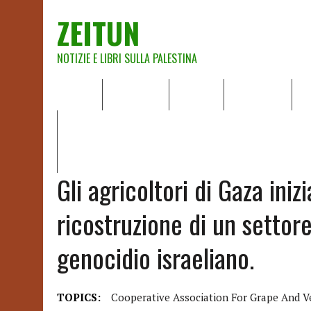
ZEITUN
NOTIZIE E LIBRI SULLA PALESTINA
HOME
CHI SIAMO
NOTIZIE
EDITORIALI
A
IL POTERE DELLA MUSICA – FIGLI DELLE PIETRE IN UNA TE
RAPPORTO DELLA RELATRICE SPECIALE SULLA SITUAZIONE 
Gli agricoltori di Gaza iniz
ricostruzione di un settor
genocidio israeliano.
TOPICS:
Cooperative Association For Grape And V