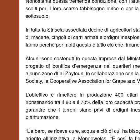
Nonostante questa tremenda condizione, con l’aiuto dei
scelti per il loro scarso fabbisogno idrico e per l
sottosuolo.
In tutta la Striscia assediata decine di agricoltori 
di macerie, cingoli di carri armati e ordigni inesplo
fanno perch
é
per molti
questo è tutto ciò
che riman
Alcuni sono
sostenuti
in questa impresa dal Minist
progetto di bonifica d’emergenza nei quartieri me
alcune zone di al-Zaytoun, in collaborazione con la P
Society, la Cooperative Association for Grape and
L’obiettivo è rimettere in produzione 400 ettari
ripristinando tra il 60 e il 70% della loro capacità p
garantire che i terreni siano privi di ordigni ines
piantumazione.
“L’albero, se riceve cure, acqua e ciò di cui ha bis
aderito all’iniziativa, a Mondoweiss.
E così fa l
“