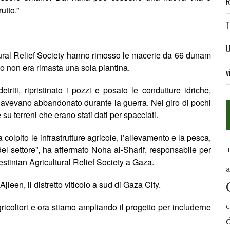
R
utto.”
T
U
tural Relief Society hanno rimosso le macerie da 66 dunam
anno non era rimasta una sola piantina.
v
triti, ripristinato i pozzi e posato le condutture idriche,
e avevano abbandonato durante la guerra. Nel giro di pochi
su terreni che erano stati dati per spacciati.
a colpito le infrastrutture agricole, l’allevamento e la pesca,
 del settore”, ha affermato Noha al-Sharif, responsabile per
lestinian Agricultural Relief Society a Gaza.
een, il distretto viticolo a sud di Gaza City.
ricoltori e ora stiamo ampliando il progetto per includerne
C