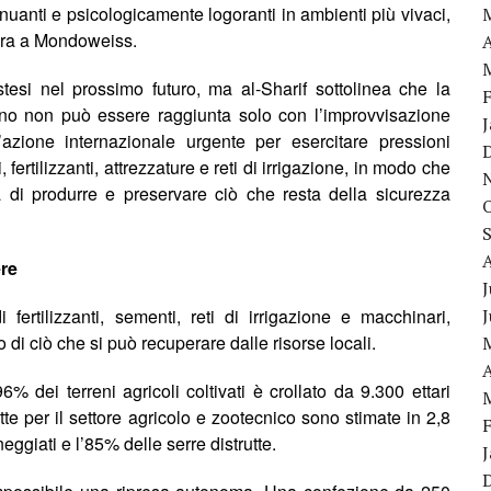
uanti e psicologicamente logoranti in ambienti più vivaci,
hiara a Mondoweiss.
A
stesi nel prossimo futuro, ma al-Sharif sottolinea che la
ogno non può essere raggiunta solo con l’improvvisazione
’azione internazionale urgente per esercitare pressioni
 fertilizzanti, attrezzature e reti di irrigazione, in modo che
ità di produrre e preservare ciò che resta della sicurezza
ere
J
fertilizzanti, sementi, reti di irrigazione e macchinari,
co
di ciò che si può recuperare
d
a
lle risorse locali.
A
dei terreni agricoli coltivati ​​è crollato da 9.300 ettari
tte per il settore agricolo e zootecnico sono stimate in 2,8
neggiati e l’85% delle serre distrutte.