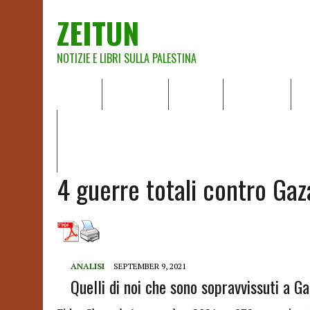
ZEITUN
NOTIZIE E LIBRI SULLA PALESTINA
HOME
CHI SIAMO
NOTIZIE
EDITORIALI
A
IL POTERE DELLA MUSICA – FIGLI DELLE PIETRE IN UNA TE
RAPPORTO DELLA RELATRICE SPECIALE SULLA SITUAZIONE 
4 guerre totali contro Gaz
ANALISI
SEPTEMBER 9, 2021
Quelli di noi che sono sopravvissuti a G