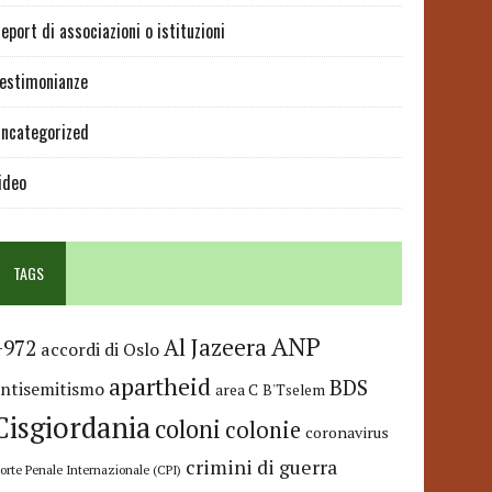
eport di associazioni o istituzioni
estimonianze
ncategorized
ideo
TAGS
ANP
Al Jazeera
+972
accordi di Oslo
apartheid
BDS
antisemitismo
area C
B'Tselem
Cisgiordania
coloni
colonie
coronavirus
crimini di guerra
orte Penale Internazionale (CPI)