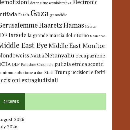
demolizioni
Electronic
detenzione amministrativa
Gaza
Intifada
Fatah
genocidio
Hamas
Haaretz
Gerusalemme
Hebron
IDF
Israele
la grande marcia del ritorno
Maan news
Middle East Eye
Middle East Monitor
Netanyahu
Mondoweiss
occupazione
Nakba
pulizia etnica
OCHA
scontri
OLP
Palestine Chronicle
Trump
uccisioni e feriti
soluzione a due Stati
ionismo
uccisioni extragiudiziali
ARCHIVES
August 2026
uly 2026