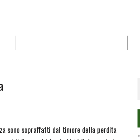
NALISI
RAPPORTI OCHA
RECENSIONI DI LIBRI E ARTICOLI
VID
RRA DIFFICILE
DEI DIRITTI UMANI NEI TERRITORI PALESTINESI OCCUPATI DAL 1967, FR
a
aza sono sopraffatti dal timore della perdita
“