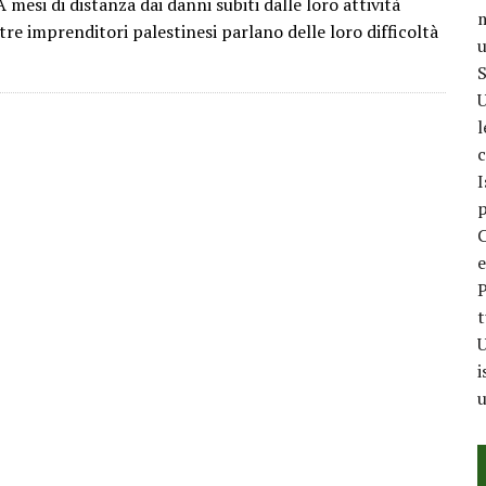
esi di distanza dai danni subiti dalle loro attività
m
tre imprenditori palestinesi parlano delle loro difficoltà
u
S
U
l
c
I
p
C
e
P
t
U
i
u