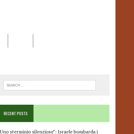
EO
DOSSIER
LINK
ANCESCA ALBANESE*
RECENT POSTS
Uno sterminio silenzioso”: Israele bombarda i