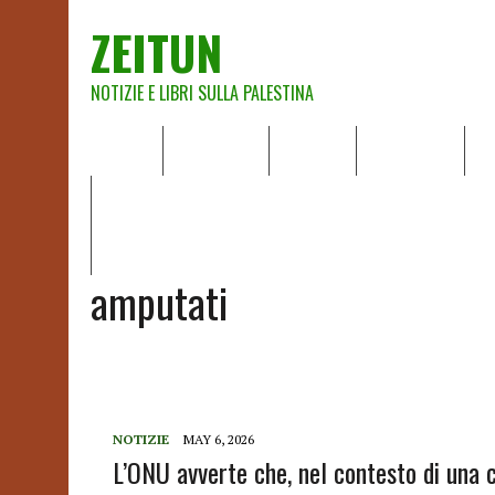
ZEITUN
NOTIZIE E LIBRI SULLA PALESTINA
HOME
CHI SIAMO
NOTIZIE
EDITORIALI
A
IL POTERE DELLA MUSICA – FIGLI DELLE PIETRE IN UNA TE
RAPPORTO DELLA RELATRICE SPECIALE SULLA SITUAZIONE 
amputati
NOTIZIE
MAY 6, 2026
L’ONU avverte che, nel contesto di una 