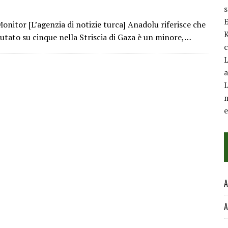
E
itor [L’agenzia di notizie turca] Anadolu riferisce che
K
utato su cinque nella Striscia di Gaza è un minore,…
c
L
a
L
m
A
A