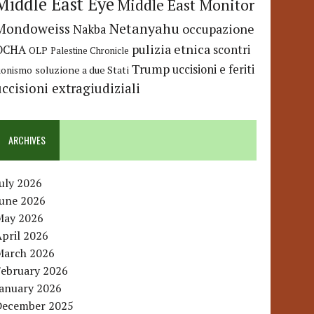
Middle East Eye
Middle East Monitor
Netanyahu
Mondoweiss
occupazione
Nakba
pulizia etnica
OCHA
scontri
OLP
Palestine Chronicle
Trump
uccisioni e feriti
soluzione a due Stati
ionismo
uccisioni extragiudiziali
ARCHIVES
uly 2026
June 2026
May 2026
pril 2026
March 2026
February 2026
January 2026
December 2025