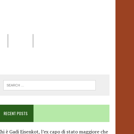
EO
DOSSIER
LINK
ANCESCA ALBANESE*
RECENT POSTS
hi è Gadi Eisenkot, l’ex capo di stato maggiore che