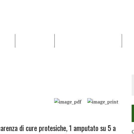
NALISI
RAPPORTI OCHA
RECENSIONI DI LIBRI E ARTICOLI
VID
RRA DIFFICILE
DEI DIRITTI UMANI NEI TERRITORI PALESTINESI OCCUPATI DAL 1967, FR
carenza di cure protesiche, 1 amputato su 5 a
C