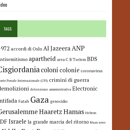
ideo
TAGS
ANP
Al Jazeera
+972
accordi di Oslo
apartheid
BDS
antisemitismo
area C
B'Tselem
Cisgiordania
coloni
colonie
coronavirus
crimini di guerra
orte Penale Internazionale (CPI)
demolizioni
Electronic
detenzione amministrativa
Gaza
Intifada
Fatah
genocidio
Hamas
Haaretz
Gerusalemme
Hebron
IDF
Israele
la grande marcia del ritorno
Maan news