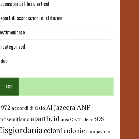
ecensioni di libri e articoli
eport di associazioni o istituzioni
estimonianze
ncategorized
ideo
TAGS
ANP
Al Jazeera
+972
accordi di Oslo
apartheid
BDS
antisemitismo
area C
B'Tselem
Cisgiordania
coloni
colonie
coronavirus