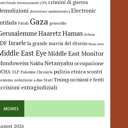
crimini di guerra
orte Penale Internazionale (CPI)
demolizioni
Electronic
detenzione amministrativa
Gaza
Intifada
Fatah
genocidio
Hamas
Haaretz
Gerusalemme
Hebron
IDF
Israele
la grande marcia del ritorno
Maan news
Middle East Eye
Middle East Monitor
Netanyahu
Mondoweiss
occupazione
Nakba
pulizia etnica
OCHA
scontri
OLP
Palestine Chronicle
Trump
uccisioni e feriti
soluzione a due Stati
ionismo
uccisioni extragiudiziali
ARCHIVES
August 2026