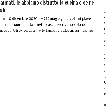
armati, le abbiamo distrutto la cucina e ce ne
“
ati”
m
u
n 10 dicembre 2020 – +972mag Agli israeliani piace
S
le incursioni militari nelle case avvengano solo per
U
curezza. Gli ex soldati – e le famiglie palestinesi – sanno
l
c
I
p
C
e
P
t
U
i
u