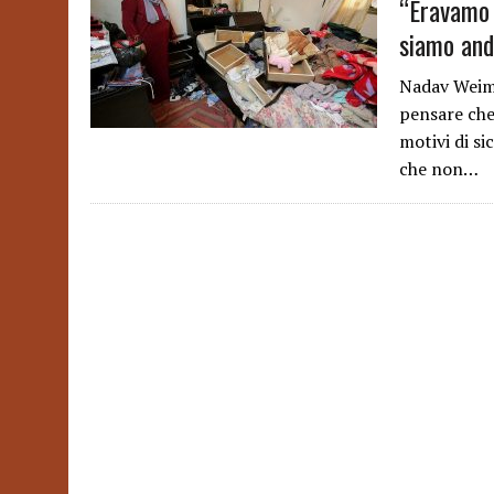
“Eravamo 
siamo and
Nadav Weima
pensare che 
motivi di si
che non…