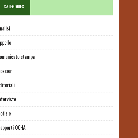
CATEGORIES
nalisi
ppello
omunicato stampa
ossier
ditoriali
nterviste
otizie
apporti OCHA