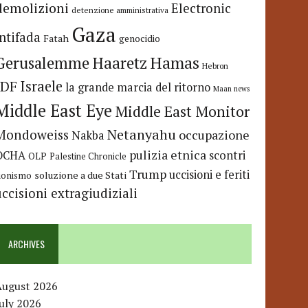
demolizioni
Electronic
detenzione amministrativa
Gaza
Intifada
Fatah
genocidio
Hamas
Haaretz
Gerusalemme
Hebron
IDF
Israele
la grande marcia del ritorno
Maan news
Middle East Eye
Middle East Monitor
Netanyahu
Mondoweiss
occupazione
Nakba
pulizia etnica
OCHA
scontri
OLP
Palestine Chronicle
Trump
uccisioni e feriti
soluzione a due Stati
ionismo
uccisioni extragiudiziali
ARCHIVES
August 2026
uly 2026