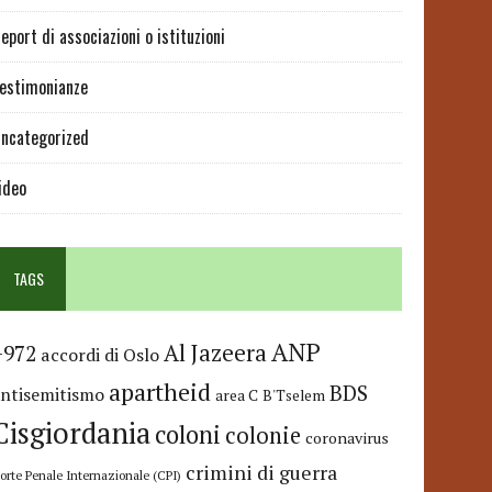
eport di associazioni o istituzioni
estimonianze
ncategorized
ideo
TAGS
ANP
Al Jazeera
+972
accordi di Oslo
apartheid
BDS
antisemitismo
area C
B'Tselem
Cisgiordania
coloni
colonie
coronavirus
crimini di guerra
orte Penale Internazionale (CPI)