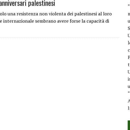
 anniversari palestinesi
“
lo una resistenza non violenta dei palestinesi al loro
m
ile internazionale sembrano avere forse la capacità di
u
S
U
l
c
P
t
U
i
u
“
A
I