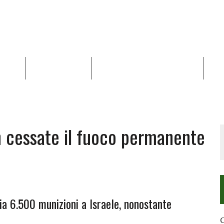
NALISI
RAPPORTI OCHA
RECENSIONI DI LIBRI E ARTICOLI
VID
RRA DIFFICILE
DEI DIRITTI UMANI NEI TERRITORI PALESTINESI OCCUPATI DAL 1967, FR
n cessate il fuoco permanente
a 6.500 munizioni a Israele, nonostante
C