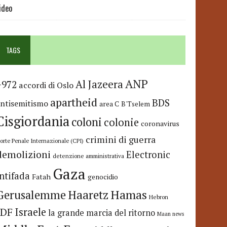
ideo
TAGS
ANP
Al Jazeera
+972
accordi di Oslo
apartheid
BDS
antisemitismo
area C
B'Tselem
Cisgiordania
coloni
colonie
coronavirus
crimini di guerra
orte Penale Internazionale (CPI)
demolizioni
Electronic
detenzione amministrativa
Gaza
Intifada
Fatah
genocidio
Hamas
Haaretz
Gerusalemme
Hebron
IDF
Israele
la grande marcia del ritorno
Maan news