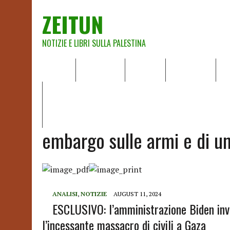
ZEITUN
NOTIZIE E LIBRI SULLA PALESTINA
HOME
CHI SIAMO
NOTIZIE
EDITORIALI
A
IL POTERE DELLA MUSICA – FIGLI DELLE PIETRE IN UNA TE
RAPPORTO DELLA RELATRICE SPECIALE SULLA SITUAZIONE 
embargo sulle armi e di u
ANALISI
,
NOTIZIE
AUGUST 11, 2024
ESCLUSIVO: l’amministrazione Biden invi
l’incessante massacro di civili a Gaza