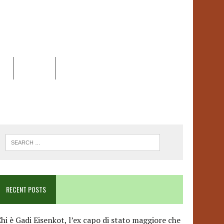
EO
DOSSIER
LINK
ANCESCA ALBANESE*
RECENT POSTS
hi è Gadi Eisenkot, l’ex capo di stato maggiore che