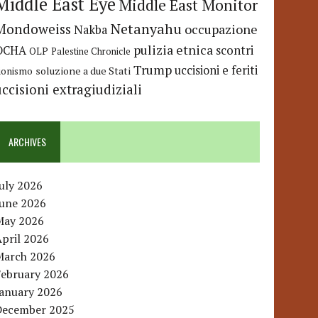
Middle East Eye
Middle East Monitor
Netanyahu
Mondoweiss
occupazione
Nakba
pulizia etnica
OCHA
scontri
OLP
Palestine Chronicle
Trump
uccisioni e feriti
soluzione a due Stati
ionismo
uccisioni extragiudiziali
ARCHIVES
uly 2026
June 2026
May 2026
pril 2026
March 2026
February 2026
January 2026
December 2025