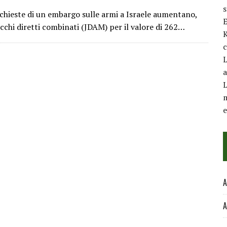
hieste di un embargo sulle armi a Israele aumentano,
E
cchi diretti combinati (JDAM) per il valore di 262…
K
c
L
a
L
m
A
A