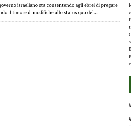
governo israeliano sta consentendo agli ebrei di pregare
l
do il timore di modifiche allo status quo del…
c
P
t
C
E
K
c
A
A