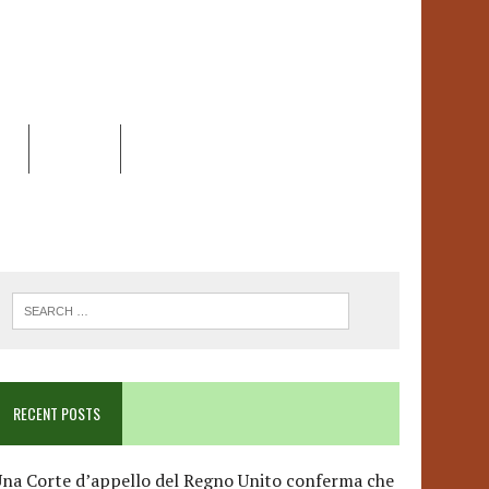
EO
DOSSIER
LINK
ANCESCA ALBANESE*
RECENT POSTS
na Corte d’appello del Regno Unito conferma che