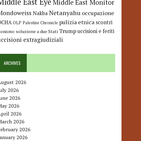
Middle East Eye
Middle East Monitor
Netanyahu
Mondoweiss
occupazione
Nakba
pulizia etnica
OCHA
scontri
OLP
Palestine Chronicle
Trump
uccisioni e feriti
soluzione a due Stati
ionismo
uccisioni extragiudiziali
ARCHIVES
August 2026
uly 2026
June 2026
May 2026
pril 2026
March 2026
February 2026
January 2026