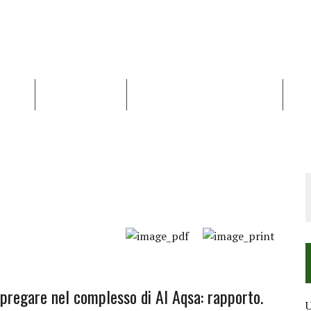
NALISI
RAPPORTI OCHA
RECENSIONI DI LIBRI E ARTICOLI
VID
RRA DIFFICILE
DEI DIRITTI UMANI NEI TERRITORI PALESTINESI OCCUPATI DAL 1967, FR
i pregare nel complesso di Al Aqsa: rapporto.
U