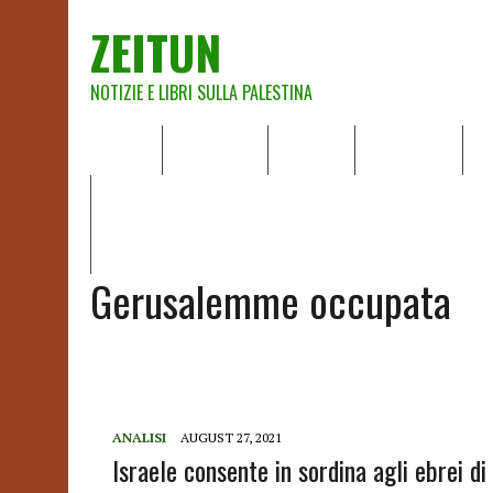
ZEITUN
NOTIZIE E LIBRI SULLA PALESTINA
HOME
CHI SIAMO
NOTIZIE
EDITORIALI
A
IL POTERE DELLA MUSICA – FIGLI DELLE PIETRE IN UNA TE
RAPPORTO DELLA RELATRICE SPECIALE SULLA SITUAZIONE 
Gerusalemme occupata
ANALISI
AUGUST 27, 2021
Israele consente in sordina agli ebrei d