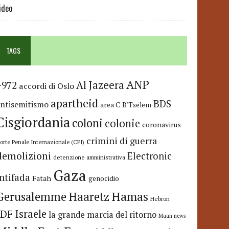
ideo
TAGS
ANP
Al Jazeera
+972
accordi di Oslo
apartheid
BDS
antisemitismo
area C
B'Tselem
Cisgiordania
coloni
colonie
coronavirus
crimini di guerra
orte Penale Internazionale (CPI)
demolizioni
Electronic
detenzione amministrativa
Gaza
Intifada
Fatah
genocidio
Hamas
Haaretz
Gerusalemme
Hebron
IDF
Israele
la grande marcia del ritorno
Maan news