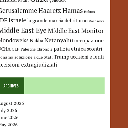
Fatah
genocidio
Hamas
Haaretz
Gerusalemme
Hebron
IDF
Israele
la grande marcia del ritorno
Maan news
Middle East Eye
Middle East Monitor
Netanyahu
Mondoweiss
occupazione
Nakba
pulizia etnica
OCHA
scontri
OLP
Palestine Chronicle
Trump
uccisioni e feriti
soluzione a due Stati
ionismo
uccisioni extragiudiziali
ARCHIVES
August 2026
uly 2026
June 2026
May 2026