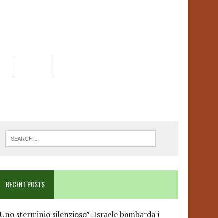
EO
DOSSIER
LINK
ANCESCA ALBANESE*
RECENT POSTS
Uno sterminio silenzioso”: Israele bombarda i