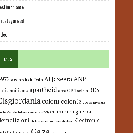
estimonianze
ncategorized
ideo
TAGS
ANP
Al Jazeera
+972
accordi di Oslo
apartheid
BDS
antisemitismo
area C
B'Tselem
Cisgiordania
coloni
colonie
coronavirus
crimini di guerra
orte Penale Internazionale (CPI)
demolizioni
Electronic
detenzione amministrativa
Gaza
Intifada