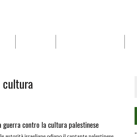
NALISI
RAPPORTI OCHA
RECENSIONI DI LIBRI E ARTICOLI
VID
RRA DIFFICILE
DEI DIRITTI UMANI NEI TERRITORI PALESTINESI OCCUPATI DAL 1967, FR
 cultura
la guerra contro la cultura palestinese
“
autorità israeliane odiano il cantante palestinese