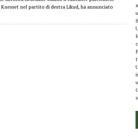
m
nesset nel partito di destra Likud, ha annunciato
u
S
U
l
c
P
t
U
i
u
C