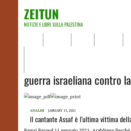
ZEITUN
NOTIZIE E LIBRI SULLA PALESTINA
HOME
CHI SIAMO
NOTIZIE
EDITORIALI
A
IL POTERE DELLA MUSICA – FIGLI DELLE PIETRE IN UNA TE
RAPPORTO DELLA RELATRICE SPECIALE SULLA SITUAZIONE 
guerra israeliana contro la
ANALISI
JANUARY 13, 2021
Il cantante Assaf è l’ultima vittima del
Ramzi Baroud 11 gennaio 2021- ArabNews Perché le 