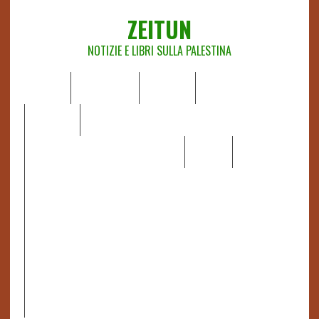
ZEITUN
NOTIZIE E LIBRI SULLA PALESTINA
HOME
CHI SIAMO
NOTIZIE
EDITORIALI
ANALISI
RAPPORTI OCHA
RECENSIONI DI LIBRI E ARTICOLI
VIDEO
DOSSIER
LINK
IL POTERE DELLA MUSICA – FIGLI DELLE PIETRE IN UNA
TERRA DIFFICILE
RAPPORTO DELLA RELATRICE SPECIALE SULLA
SITUAZIONE DEI DIRITTI UMANI NEI TERRITORI
PALESTINESI OCCUPATI DAL 1967, FRANCESCA ALBANESE*