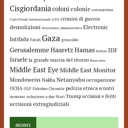
Cisgiordania
coloni
colonie
coronavirus
crimini di guerra
Corte Penale Internazionale (CPI)
demolizioni
Electronic
detenzione amministrativa
Gaza
Intifada
Fatah
genocidio
Hamas
Haaretz
Gerusalemme
IDF
Hebron
Israele
la grande marcia del ritorno
Maan news
Middle East Eye
Middle East Monitor
Netanyahu
Mondoweiss
occupazione
Nakba
pulizia etnica
OCHA
scontri
OLP
Palestine Chronicle
Trump
uccisioni e feriti
soluzione a due Stati
sionismo
uccisioni extragiudiziali
ARCHIVES