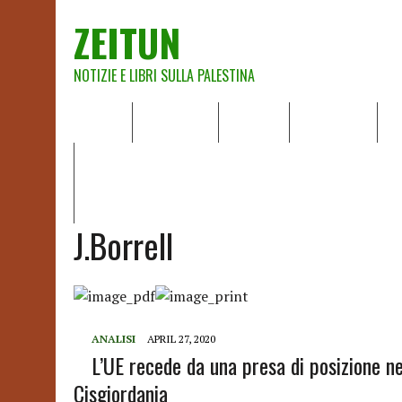
ZEITUN
NOTIZIE E LIBRI SULLA PALESTINA
HOME
CHI SIAMO
NOTIZIE
EDITORIALI
A
IL POTERE DELLA MUSICA – FIGLI DELLE PIETRE IN UNA TE
RAPPORTO DELLA RELATRICE SPECIALE SULLA SITUAZIONE 
J.Borrell
ANALISI
APRIL 27, 2020
L’UE recede da una presa di posizione nei
Cisgiordania