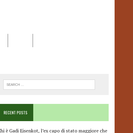
EO
DOSSIER
LINK
ANCESCA ALBANESE*
RECENT POSTS
hi è Gadi Eisenkot, l’ex capo di stato maggiore che