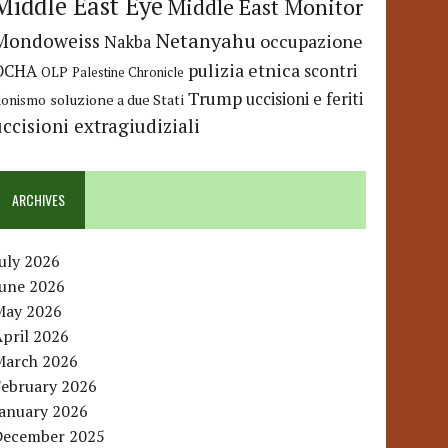
Middle East Eye
Middle East Monitor
Netanyahu
Mondoweiss
occupazione
Nakba
pulizia etnica
OCHA
scontri
OLP
Palestine Chronicle
Trump
uccisioni e feriti
soluzione a due Stati
ionismo
uccisioni extragiudiziali
ARCHIVES
uly 2026
June 2026
May 2026
pril 2026
March 2026
February 2026
January 2026
December 2025