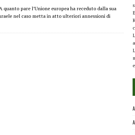
 A quanto pare l’Unione europea ha receduto dalla sua
E
raele nel caso metta in atto ulteriori annessioni di
K
c
L
a
L
m
A
A