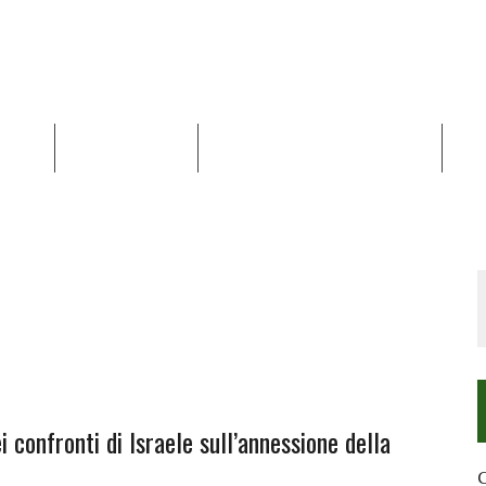
NALISI
RAPPORTI OCHA
RECENSIONI DI LIBRI E ARTICOLI
VID
RRA DIFFICILE
DEI DIRITTI UMANI NEI TERRITORI PALESTINESI OCCUPATI DAL 1967, FR
 confronti di Israele sull’annessione della
C