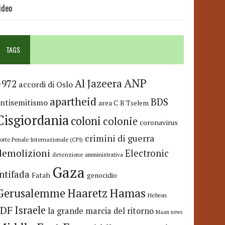
ideo
TAGS
ANP
Al Jazeera
+972
accordi di Oslo
apartheid
BDS
antisemitismo
area C
B'Tselem
Cisgiordania
coloni
colonie
coronavirus
crimini di guerra
orte Penale Internazionale (CPI)
demolizioni
Electronic
detenzione amministrativa
Gaza
Intifada
Fatah
genocidio
Hamas
Haaretz
Gerusalemme
Hebron
IDF
Israele
la grande marcia del ritorno
Maan news