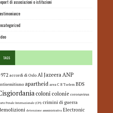
eport di associazioni o istituzioni
estimonianze
ncategorized
ideo
TAGS
ANP
Al Jazeera
+972
accordi di Oslo
apartheid
BDS
antisemitismo
area C
B'Tselem
Cisgiordania
coloni
colonie
coronavirus
crimini di guerra
orte Penale Internazionale (CPI)
demolizioni
Electronic
detenzione amministrativa