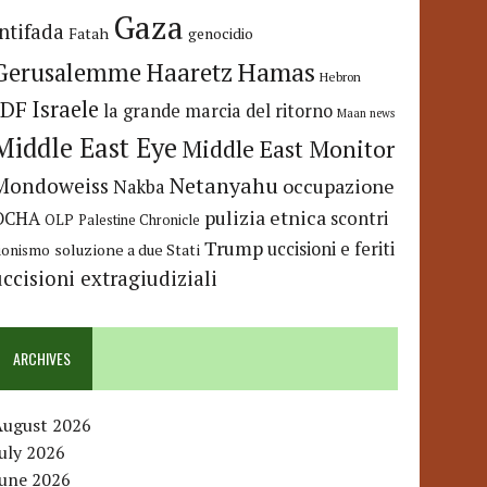
Gaza
Intifada
Fatah
genocidio
Hamas
Haaretz
Gerusalemme
Hebron
IDF
Israele
la grande marcia del ritorno
Maan news
Middle East Eye
Middle East Monitor
Netanyahu
Mondoweiss
occupazione
Nakba
pulizia etnica
OCHA
scontri
OLP
Palestine Chronicle
Trump
uccisioni e feriti
soluzione a due Stati
ionismo
uccisioni extragiudiziali
ARCHIVES
August 2026
uly 2026
June 2026