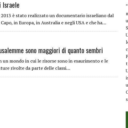
i Israele
“
m
13 è stato realizzato un documentario israeliano dal
u
l Capo, in Europa, in Australia e negli USA e che ha…
S
U
l
rusalemme sono maggiori di quanto sembri
c
P
 un mondo in cui le risorse sono in esaurimento e le
t
ture rivolte da parte delle classi…
U
i
u
C