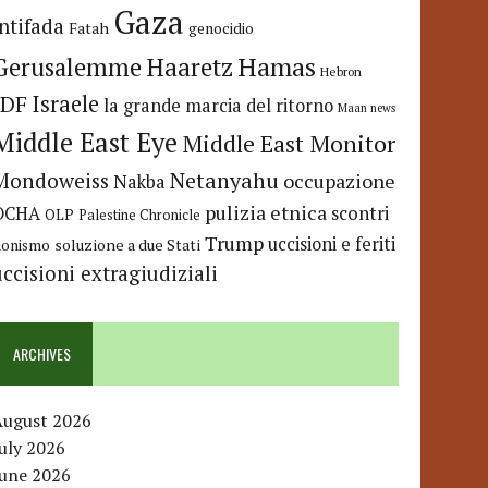
Gaza
Intifada
Fatah
genocidio
Hamas
Haaretz
Gerusalemme
Hebron
IDF
Israele
la grande marcia del ritorno
Maan news
Middle East Eye
Middle East Monitor
Netanyahu
Mondoweiss
occupazione
Nakba
pulizia etnica
OCHA
scontri
OLP
Palestine Chronicle
Trump
uccisioni e feriti
soluzione a due Stati
ionismo
uccisioni extragiudiziali
ARCHIVES
August 2026
uly 2026
June 2026