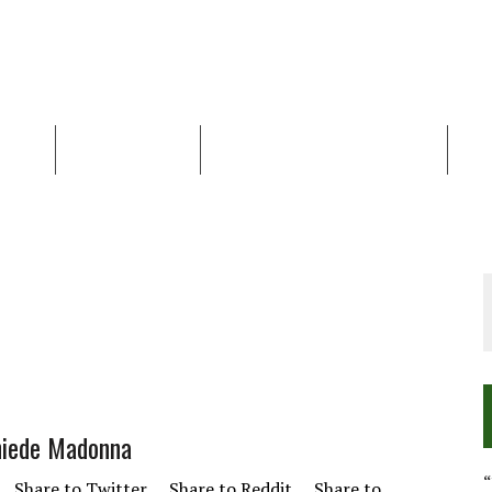
NALISI
RAPPORTI OCHA
RECENSIONI DI LIBRI E ARTICOLI
VID
RRA DIFFICILE
DEI DIRITTI UMANI NEI TERRITORI PALESTINESI OCCUPATI DAL 1967, FR
chiede Madonna
“
ok Share to Twitter Share to Reddit Share to