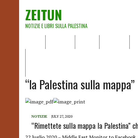
ZEITUN
NOTIZIE E LIBRI SULLA PALESTINA
HOME
CHI SIAMO
NOTIZIE
EDITORIALI
A
IL POTERE DELLA MUSICA – FIGLI DELLE PIETRE IN UNA TE
RAPPORTO DELLA RELATRICE SPECIALE SULLA SITUAZIONE 
“la Palestina sulla mappa”
NOTIZIE
JULY 27, 2020
“Rimettete sulla mappa la Palestina” 
22 luglio 2020 – Middle East Monitor to Facebo