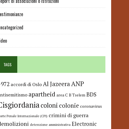
eport di associazioni o istituzioni
estimonianze
ncategorized
ideo
TAGS
ANP
Al Jazeera
+972
accordi di Oslo
apartheid
BDS
antisemitismo
area C
B'Tselem
Cisgiordania
coloni
colonie
coronavirus
crimini di guerra
orte Penale Internazionale (CPI)
demolizioni
Electronic
detenzione amministrativa