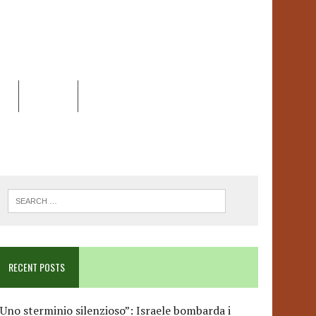
EO
DOSSIER
LINK
ANCESCA ALBANESE*
RECENT POSTS
Uno sterminio silenzioso”: Israele bombarda i