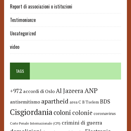
Report di associazioni o istituzioni
Testimonianze
Uncategorized
video
TAGS
ANP
Al Jazeera
+972
accordi di Oslo
apartheid
BDS
antisemitismo
area C
B'Tselem
Cisgiordania
coloni
colonie
coronavirus
crimini di guerra
Corte Penale Internazionale (CPI)