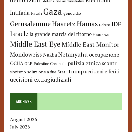
demolizioni
Electronic
detenzione amministrativa
Gaza
Intifada
Fatah
genocidio
Hamas
Haaretz
Gerusalemme
IDF
Hebron
Israele
la grande marcia del ritorno
Maan news
Middle East Eye
Middle East Monitor
Netanyahu
Mondoweiss
occupazione
Nakba
pulizia etnica
OCHA
scontri
OLP
Palestine Chronicle
Trump
uccisioni e feriti
soluzione a due Stati
sionismo
uccisioni extragiudiziali
ARCHIVES
August 2026
July 2026