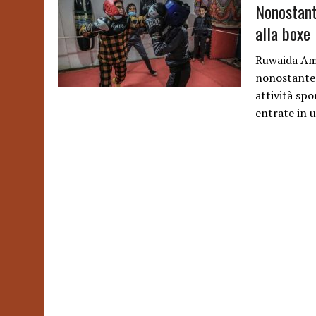
Nonostant
alla boxe
Ruwaida Ame
nonostante 
attività sp
entrate in 