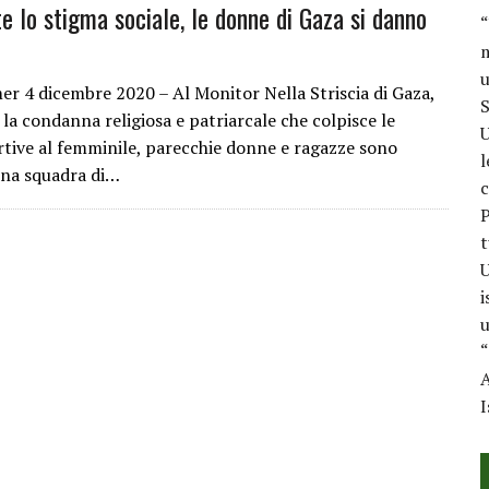
e lo stigma sociale, le donne di Gaza si danno
“
m
u
r 4 dicembre 2020 – Al Monitor Nella Striscia di Gaza,
S
la condanna religiosa e patriarcale che colpisce le
U
ortive al femminile, parecchie donne e ragazze sono
l
una squadra di…
c
P
t
U
i
u
“
A
I