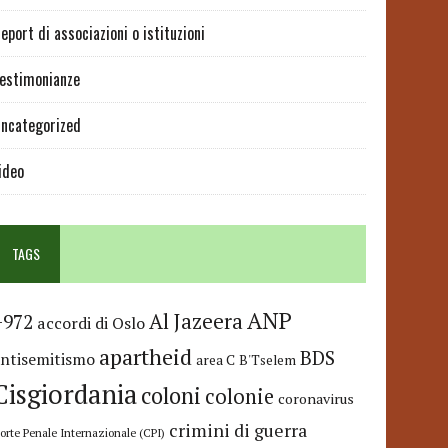
eport di associazioni o istituzioni
estimonianze
ncategorized
ideo
TAGS
ANP
Al Jazeera
+972
accordi di Oslo
apartheid
BDS
antisemitismo
area C
B'Tselem
Cisgiordania
coloni
colonie
coronavirus
crimini di guerra
orte Penale Internazionale (CPI)