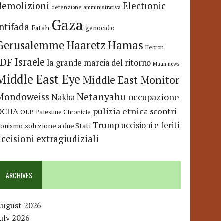
demolizioni
Electronic
detenzione amministrativa
Gaza
Intifada
Fatah
genocidio
Hamas
Haaretz
Gerusalemme
Hebron
IDF
Israele
la grande marcia del ritorno
Maan news
Middle East Eye
Middle East Monitor
Netanyahu
Mondoweiss
occupazione
Nakba
pulizia etnica
OCHA
scontri
OLP
Palestine Chronicle
Trump
uccisioni e feriti
soluzione a due Stati
ionismo
uccisioni extragiudiziali
ARCHIVES
August 2026
uly 2026