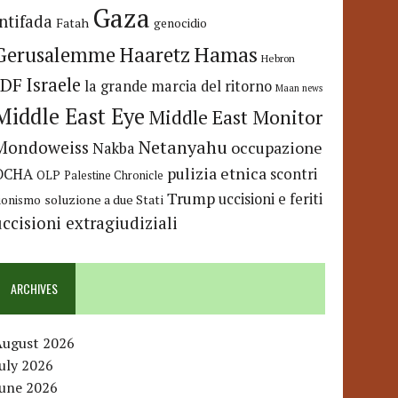
Gaza
Intifada
Fatah
genocidio
Hamas
Haaretz
Gerusalemme
Hebron
IDF
Israele
la grande marcia del ritorno
Maan news
Middle East Eye
Middle East Monitor
Netanyahu
Mondoweiss
occupazione
Nakba
pulizia etnica
OCHA
scontri
OLP
Palestine Chronicle
Trump
uccisioni e feriti
soluzione a due Stati
ionismo
uccisioni extragiudiziali
ARCHIVES
August 2026
uly 2026
June 2026