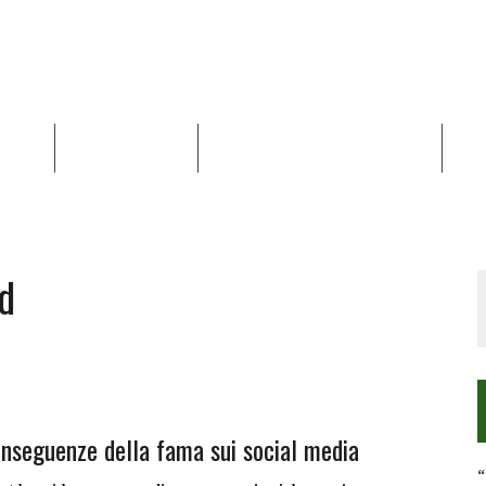
NALISI
RAPPORTI OCHA
RECENSIONI DI LIBRI E ARTICOLI
VID
RRA DIFFICILE
DEI DIRITTI UMANI NEI TERRITORI PALESTINESI OCCUPATI DAL 1967, FR
d
conseguenze della fama sui social media
“