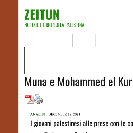
ZEITUN
NOTIZIE E LIBRI SULLA PALESTINA
HOME
CHI SIAMO
NOTIZIE
EDITORIALI
A
IL POTERE DELLA MUSICA – FIGLI DELLE PIETRE IN UNA TE
RAPPORTO DELLA RELATRICE SPECIALE SULLA SITUAZIONE 
Muna e Mohammed el Kur
ANALISI
DECEMBER 19, 2021
I giovani palestinesi alle prese con le 