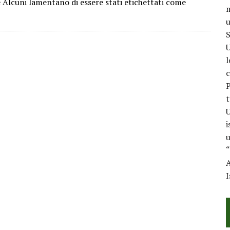
lcuni lamentano di essere stati etichettati come
m
u
S
U
l
c
P
t
U
i
u
“
A
I