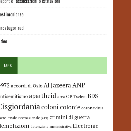
eport di associazioni o istituzioni
estimonianze
ncategorized
ideo
TAGS
ANP
Al Jazeera
+972
accordi di Oslo
apartheid
BDS
antisemitismo
area C
B'Tselem
Cisgiordania
coloni
colonie
coronavirus
crimini di guerra
orte Penale Internazionale (CPI)
demolizioni
Electronic
detenzione amministrativa