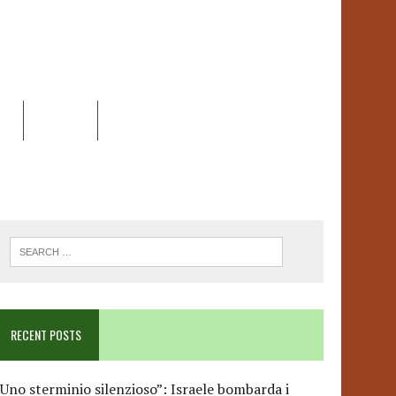
EO
DOSSIER
LINK
ANCESCA ALBANESE*
RECENT POSTS
Uno sterminio silenzioso”: Israele bombarda i