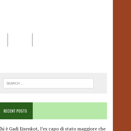
EO
DOSSIER
LINK
ANCESCA ALBANESE*
RECENT POSTS
hi è Gadi Eisenkot, l’ex capo di stato maggiore che