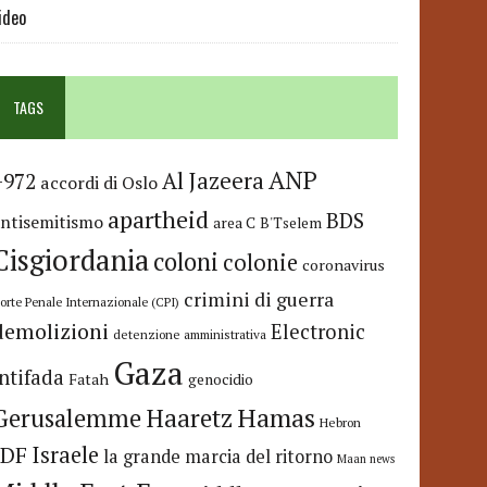
ideo
TAGS
ANP
Al Jazeera
+972
accordi di Oslo
apartheid
BDS
antisemitismo
area C
B'Tselem
Cisgiordania
coloni
colonie
coronavirus
crimini di guerra
orte Penale Internazionale (CPI)
demolizioni
Electronic
detenzione amministrativa
Gaza
Intifada
Fatah
genocidio
Hamas
Haaretz
Gerusalemme
Hebron
IDF
Israele
la grande marcia del ritorno
Maan news