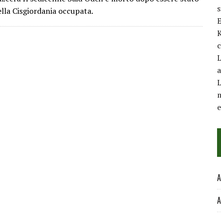
ella Cisgiordania occupata.
E
K
c
L
a
L
m
A
A