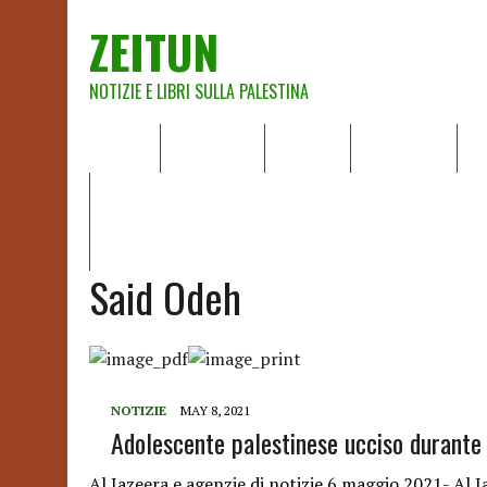
ZEITUN
NOTIZIE E LIBRI SULLA PALESTINA
HOME
CHI SIAMO
NOTIZIE
EDITORIALI
A
IL POTERE DELLA MUSICA – FIGLI DELLE PIETRE IN UNA TE
RAPPORTO DELLA RELATRICE SPECIALE SULLA SITUAZIONE 
Said Odeh
NOTIZIE
MAY 8, 2021
Adolescente palestinese ucciso durante u
Al Jazeera e agenzie di notizie 6 maggio 2021- Al 