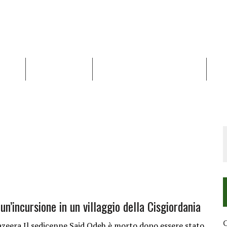
NALISI
RAPPORTI OCHA
RECENSIONI DI LIBRI E ARTICOLI
VID
RRA DIFFICILE
DEI DIRITTI UMANI NEI TERRITORI PALESTINESI OCCUPATI DAL 1967, FR
n’incursione in un villaggio della Cisgiordania
C
Jazeera Il sedicenne Said Odeh è morto dopo essere stato