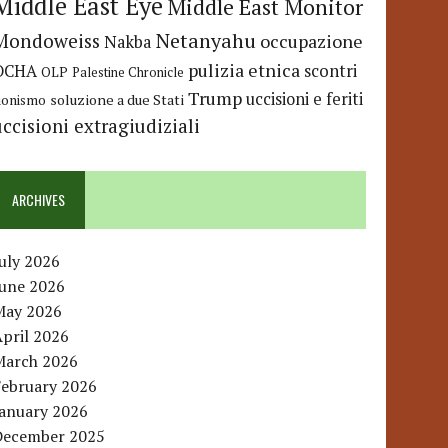
Middle East Eye
Middle East Monitor
Netanyahu
Mondoweiss
occupazione
Nakba
pulizia etnica
OCHA
scontri
OLP
Palestine Chronicle
Trump
uccisioni e feriti
soluzione a due Stati
ionismo
uccisioni extragiudiziali
ARCHIVES
uly 2026
June 2026
May 2026
pril 2026
March 2026
February 2026
January 2026
December 2025