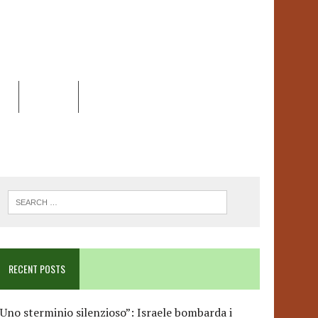
EO
DOSSIER
LINK
ANCESCA ALBANESE*
RECENT POSTS
Uno sterminio silenzioso”: Israele bombarda i