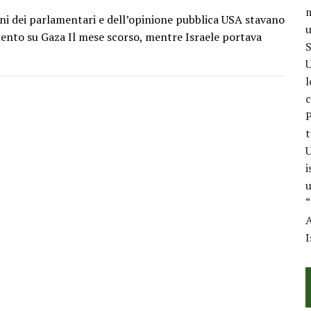
m
ni dei parlamentari e dell’opinione pubblica USA stavano
u
ento su Gaza Il mese scorso, mentre Israele portava
S
U
l
c
P
t
U
i
u
“
A
I