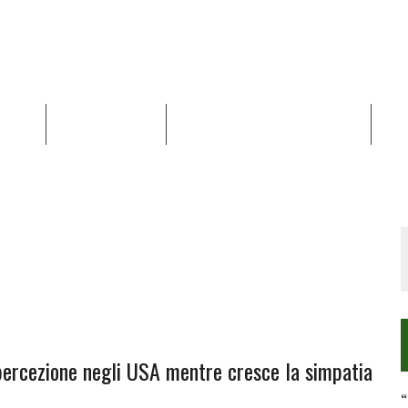
NALISI
RAPPORTI OCHA
RECENSIONI DI LIBRI E ARTICOLI
VID
RRA DIFFICILE
DEI DIRITTI UMANI NEI TERRITORI PALESTINESI OCCUPATI DAL 1967, FR
 percezione negli USA mentre cresce la simpatia
“