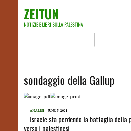
ZEITUN
NOTIZIE E LIBRI SULLA PALESTINA
HOME
CHI SIAMO
NOTIZIE
EDITORIALI
A
IL POTERE DELLA MUSICA – FIGLI DELLE PIETRE IN UNA TE
RAPPORTO DELLA RELATRICE SPECIALE SULLA SITUAZIONE 
sondaggio della Gallup
ANALISI
JUNE 3, 2021
Israele sta perdendo la battaglia della
verso i palestinesi