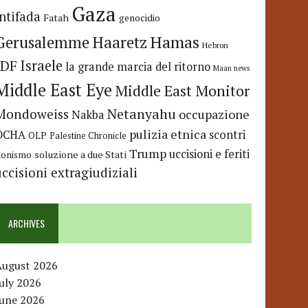
Gaza
Intifada
Fatah
genocidio
Hamas
Haaretz
Gerusalemme
Hebron
IDF
Israele
la grande marcia del ritorno
Maan news
Middle East Eye
Middle East Monitor
Netanyahu
Mondoweiss
occupazione
Nakba
pulizia etnica
OCHA
scontri
OLP
Palestine Chronicle
Trump
uccisioni e feriti
soluzione a due Stati
ionismo
uccisioni extragiudiziali
ARCHIVES
August 2026
uly 2026
June 2026