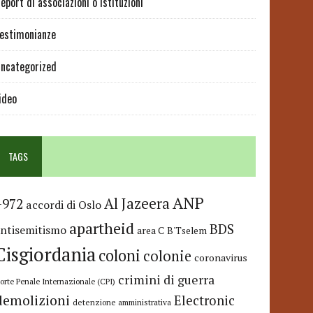
eport di associazioni o istituzioni
estimonianze
ncategorized
ideo
TAGS
ANP
Al Jazeera
+972
accordi di Oslo
apartheid
BDS
antisemitismo
area C
B'Tselem
Cisgiordania
coloni
colonie
coronavirus
crimini di guerra
orte Penale Internazionale (CPI)
demolizioni
Electronic
detenzione amministrativa