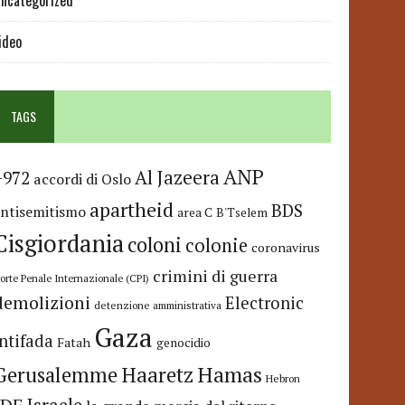
ncategorized
ideo
TAGS
ANP
Al Jazeera
+972
accordi di Oslo
apartheid
BDS
antisemitismo
area C
B'Tselem
Cisgiordania
coloni
colonie
coronavirus
crimini di guerra
orte Penale Internazionale (CPI)
demolizioni
Electronic
detenzione amministrativa
Gaza
Intifada
Fatah
genocidio
Hamas
Haaretz
Gerusalemme
Hebron