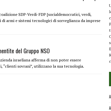
U
l
coalizione SDP-Verdi-FDP [socialdemocratici, verdi,
c
ti di armi e sistemi tecnologici di sorveglianza da imprese
P
t
C
smentite del Gruppo NSO
E
K
zienda israeliana afferma di non poter essere
c
, “clienti sovrani”, utilizzano la sua tecnologia.
A
A