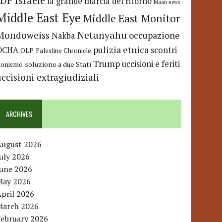
IDF
Israele
la grande marcia del ritorno
Maan news
Middle East Eye
Middle East Monitor
Netanyahu
Mondoweiss
occupazione
Nakba
pulizia etnica
OCHA
scontri
OLP
Palestine Chronicle
Trump
uccisioni e feriti
soluzione a due Stati
ionismo
uccisioni extragiudiziali
ARCHIVES
August 2026
uly 2026
June 2026
May 2026
pril 2026
March 2026
February 2026