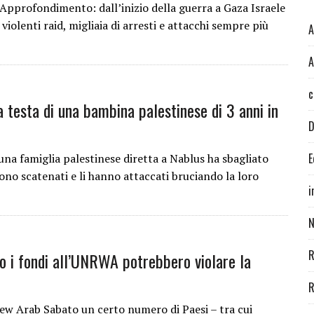
pprofondimento: dall’inizio della guerra a Gaza Israele
violenti raid, migliaia di arresti e attacchi sempre più
A
A
c
la testa di una bambina palestinese di 3 anni in
D
E
 famiglia palestinese diretta a Nablus ha sbagliato
sono scatenati e li hanno attaccati bruciando la loro
i
N
R
no i fondi all’UNRWA potrebbero violare la
R
w Arab Sabato un certo numero di Paesi – tra cui