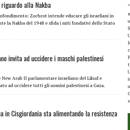
a riguardo alla Nakba
“
m
fondimento: Zochrot intende educare gli israeliani in
u
te la Nakba del 1948 e sfida i miti fondativi dello Stato
S
U
l
c
ano invita ad uccidere i maschi palestinesi
P
t
U
New Arab Il parlamentare israeliano del Likud e
i
ato ad uccidere tutti gli uomini palestinesi a Gaza.
u
C
na in Cisgiordania sta alimentando la resistenza