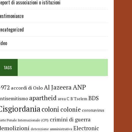
eport di associazioni o istituzioni
estimonianze
ncategorized
ideo
TAGS
ANP
Al Jazeera
+972
accordi di Oslo
apartheid
BDS
antisemitismo
area C
B'Tselem
Cisgiordania
coloni
colonie
coronavirus
crimini di guerra
orte Penale Internazionale (CPI)
demolizioni
Electronic
detenzione amministrativa