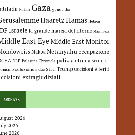
Gaza
Intifada
Fatah
genocidio
Hamas
Haaretz
Gerusalemme
Hebron
IDF
Israele
la grande marcia del ritorno
Maan news
Middle East Eye
Middle East Monitor
Netanyahu
Mondoweiss
occupazione
Nakba
pulizia etnica
OCHA
scontri
OLP
Palestine Chronicle
Trump
uccisioni e feriti
soluzione a due Stati
ionismo
uccisioni extragiudiziali
ARCHIVES
August 2026
uly 2026
June 2026