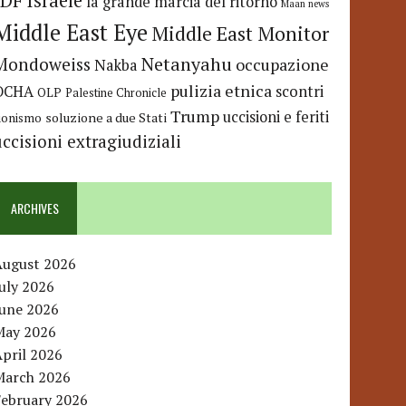
IDF
Israele
la grande marcia del ritorno
Maan news
Middle East Eye
Middle East Monitor
Netanyahu
Mondoweiss
occupazione
Nakba
pulizia etnica
OCHA
scontri
OLP
Palestine Chronicle
Trump
uccisioni e feriti
soluzione a due Stati
ionismo
uccisioni extragiudiziali
ARCHIVES
August 2026
uly 2026
June 2026
May 2026
pril 2026
March 2026
February 2026