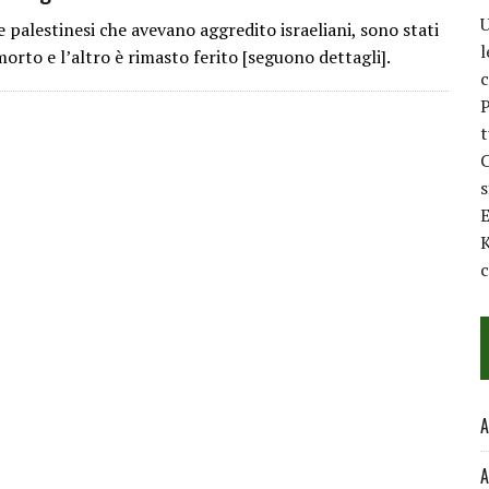
U
e palestinesi che avevano aggredito israeliani, sono stati
l
rto e l’altro è rimasto ferito [seguono dettagli].
c
P
t
C
E
K
c
A
A