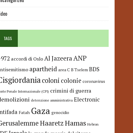
ncategorized
ideo
TAGS
ANP
Al Jazeera
+972
accordi di Oslo
apartheid
BDS
antisemitismo
area C
B'Tselem
Cisgiordania
coloni
colonie
coronavirus
crimini di guerra
orte Penale Internazionale (CPI)
demolizioni
Electronic
detenzione amministrativa
Gaza
Intifada
Fatah
genocidio
Hamas
Haaretz
Gerusalemme
Hebron