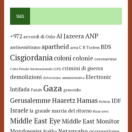
TAGS
ANP
Al Jazeera
+972
accordi di Oslo
apartheid
BDS
antisemitismo
area C
B'Tselem
Cisgiordania
coloni
colonie
coronavirus
crimini di guerra
Corte Penale Internazionale (CPI)
demolizioni
Electronic
detenzione amministrativa
Gaza
Intifada
Fatah
genocidio
Hamas
Haaretz
Gerusalemme
IDF
Hebron
Israele
la grande marcia del ritorno
Maan news
Middle East Eye
Middle East Monitor
Netanyahu
Mondoweiss
occupazione
Nakba