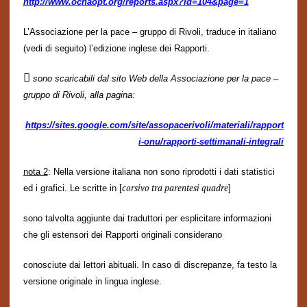
http://www.ochaopt.org/reports.aspx?id=104&page=1
L’Associazione per la pace – gruppo di Rivoli, traduce in italiano
(vedi di seguito) l’edizione inglese dei Rapporti.

sono scaricabili dal sito Web della Associazione per la pace –
gruppo di Rivoli, alla pagina:
https://sites.google.com/site/assopacerivoli/materiali/rapport
i-onu/rapporti-settimanali-integrali
nota 2
: Nella versione italiana non sono riprodotti i dati statistici
corsivo tra parentesi quadre
ed i grafici. Le scritte in [
]
sono talvolta aggiunte
dai traduttori per esplicitare informazioni
che gli estensori dei Rapporti originali considerano
conosciute dai lettori
abituali. In caso di discre
panze, fa testo la
versione originale in lingua inglese.