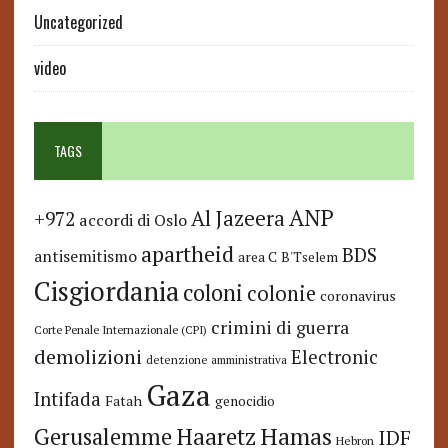
Uncategorized
video
TAGS
ANP
Al Jazeera
+972
accordi di Oslo
apartheid
BDS
antisemitismo
area C
B'Tselem
Cisgiordania
coloni
colonie
coronavirus
crimini di guerra
Corte Penale Internazionale (CPI)
demolizioni
Electronic
detenzione amministrativa
Gaza
Intifada
Fatah
genocidio
Hamas
Haaretz
Gerusalemme
IDF
Hebron