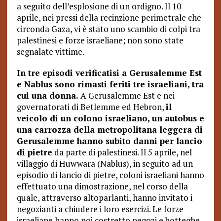
a seguito dell’esplosione di un ordigno. Il 10
aprile, nei pressi della recinzione perimetrale che
circonda Gaza, vi è stato uno scambio di colpi tra
palestinesi e forze israeliane; non sono state
segnalate vittime.
In tre episodi verificatisi a Gerusalemme Est
e Nablus sono rimasti feriti tre israeliani, tra
cui una donna.
A Gerusalemme Est e nei
governatorati di Betlemme ed Hebron,
il
veicolo di un colono israeliano, un autobus e
una carrozza della metropolitana leggera di
Gerusalemme hanno subito danni per lancio
di pietre
da parte di palestinesi. Il 5 aprile, nel
villaggio di Huwwara (Nablus), in seguito ad un
episodio di lancio di pietre, coloni israeliani hanno
effettuato una dimostrazione, nel corso della
quale, attraverso altoparlanti, hanno invitato i
negozianti a chiudere i loro esercizi. Le forze
israeliane hanno poi costretto negozi e botteghe