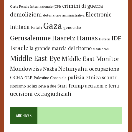
crimini di guerra
Corte Penale Internazionale (CPI)
demolizioni
Electronic
detenzione amministrativa
Gaza
Intifada
Fatah
genocidio
Hamas
Haaretz
Gerusalemme
IDF
Hebron
Israele
la grande marcia del ritorno
Maan news
Middle East Eye
Middle East Monitor
Netanyahu
Mondoweiss
occupazione
Nakba
pulizia etnica
OCHA
scontri
OLP
Palestine Chronicle
Trump
uccisioni e feriti
soluzione a due Stati
sionismo
uccisioni extragiudiziali
ARCHIVES