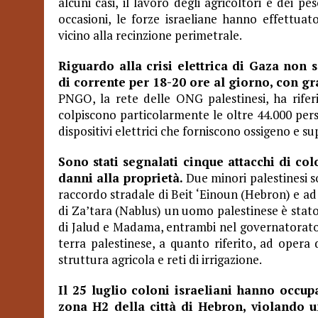
alcuni casi, il lavoro degli agricoltori e dei pe
occasioni, le forze israeliane hanno effettuat
vicino alla recinzione perimetrale.
Riguardo alla crisi elettrica di Gaza non s
di corrente per 18-20 ore al giorno, con gra
PNGO, la rete delle ONG palestinesi, ha rifer
colpiscono particolarmente le oltre 44.000 perso
dispositivi elettrici che forniscono ossigeno e su
Sono stati segnalati cinque attacchi di co
danni alla proprietà.
Due minori palestinesi sono
raccordo stradale di Beit ‘Einoun (Hebron) e ad 
di Za’tara (Nablus) un uomo palestinese è stato 
di Jalud e Madama, entrambi nel governatorato di
terra palestinese, a quanto riferito, ad opera d
struttura agricola e reti di irrigazione.
Il 25 luglio coloni israeliani hanno occup
zona H2 della città di Hebron, violando u