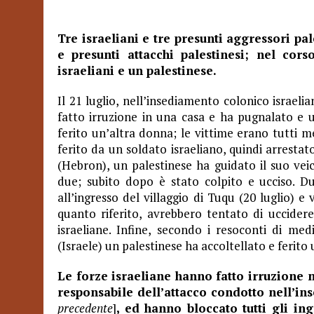
Tre israeliani e tre presunti aggressori pal
e presunti attacchi palestinesi; nel corso
israeliani e un palestinese.
Il 21 luglio, nell’insediamento colonico israel
fatto irruzione in una casa e ha pugnalato e u
ferito un’altra donna; le vittime erano tutti me
ferito da un soldato israeliano, quindi arrestato
(Hebron), un palestinese ha guidato il suo vei
due; subito dopo è stato colpito e ucciso. Due
all’ingresso del villaggio di Tuqu (20 luglio) e 
quanto riferito, avrebbero tentato di uccidere
israeliane. Infine, secondo i resoconti di media
(Israele) un palestinese ha accoltellato e ferito
Le forze israeliane hanno fatto irruzione n
responsabile dell’attacco condotto nell’i
precedente
]
, ed hanno bloccato tutti gli in