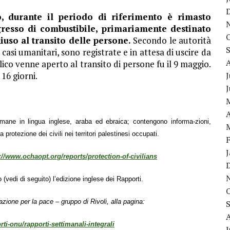
to, durante il periodo di riferimento è rimasto
gresso di combustibile, primariamente destinato
iuso al transito delle persone.
Secondo le autorità
 casi umanitari, sono registrate e in attesa di uscire da
alico venne aperto al transito di persone fu il 9 maggio.
 16 giorni.
J
A
ane in lingua inglese, araba ed ebraica; contengono informa-zioni,
a protezione dei civili nei territori palestinesi occupati.
://www.ochaopt.org/reports/protection-of-civilians
 (vedi di seguito) l’edizione inglese dei Rapporti.
azione per la pace – gruppo di Rivoli, alla pagina:
rti-onu/rapporti-settimanali-integrali
J