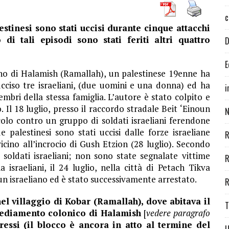
c
estinesi sono stati uccisi durante cinque attacchi
 di tali episodi sono stati feriti altri quattro
D
E
iano di Halamish (Ramallah), un palestinese 19enne ha
cciso tre israeliani, (due uomini e una donna) ed ha
i
mbri della stessa famiglia. L’autore è stato colpito e
. Il 18 luglio, presso il raccordo stradale Beit ‘Einoun
N
colo contro un gruppo di soldati israeliani ferendone
 palestinesi sono stati uccisi dalle forze israeliane
R
vicino all’incrocio di Gush Etzion (28 luglio). Secondo
 soldati israeliani; non sono state segnalate vittime
R
 israeliani, il 24 luglio, nella città di Petach Tikva
 un israeliano ed è stato successivamente arrestato.
R
el villaggio di Kobar (Ramallah), dove abitava il
T
nsediamento colonico di Halamish
[
vedere paragrafo
gressi (il blocco è ancora in atto al termine del