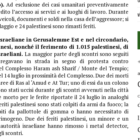
U
).
Ad esclusione dei casi umanitari preventivamente
dito l’accesso ai servizi e ai luoghi di lavoro. Durante
v
veicoli, documenti e soldi nella casa dell’aggressore; si
laggio e 24 palestinesi sono rimasti feriti.
e israeliane in Gerusalemme Est e nel circondario,
esi, nonché il ferimento di 1.015 palestinesi, di
raeliani.
La maggior parte degli scontri sono seguiti
pregavano in strada in segno di protesta contro
i del Complesso Haram ash Sharif / Monte del Tempio;
el 14 luglio in prossimità del Complesso. Due dei morti
le aree di Ras al ‘Amud e At Tur; uno di essi da un colono
ono stati uccisi durante gli scontri avvenuti nella città
 è morto per le ferite riportate il 24 luglio in analoghi
C
eriti palestinesi sono stati colpiti da armi da fuoco; la
olpiti da pallottole di gomma o hanno necessitato di
imogeno. Due dei feriti palestinesi, un minore e un
autorità israeliane hanno rimosso i metal detector,
li scontri.