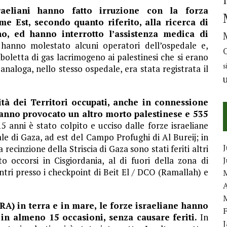
sraeliani hanno fatto irruzione con la forza
e Est, secondo quanto riferito, alla ricerca di
rno, ed hanno interrotto l’assistenza medica di
i hanno molestato alcuni operatori dell’ospedale e,
letta di gas lacrimogeno ai palestinesi che si erano
s
 analoga, nello stesso ospedale, era stata registrata il
alità dei Territori occupati, anche in connessione
anno provocato un altro morto palestinese e 535
15 anni è stato colpito e ucciso dalle forze israeliane
le di Gaza, ad est del Campo Profughi di Al Bureij; in
J
 recinzione della Striscia di Gaza sono stati feriti altri
o occorsi in Cisgiordania, al di fuori della zona di
tri presso i checkpoint di Beit El / DCO (Ramallah) e
A
RA) in terra e in mare, le forze israeliane hanno
 in almeno 15 occasioni, senza causare feriti.
In