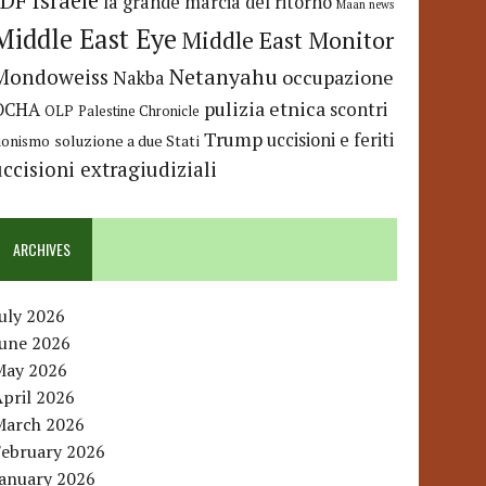
IDF
Israele
la grande marcia del ritorno
Maan news
Middle East Eye
Middle East Monitor
Netanyahu
Mondoweiss
occupazione
Nakba
pulizia etnica
OCHA
scontri
OLP
Palestine Chronicle
Trump
uccisioni e feriti
soluzione a due Stati
ionismo
uccisioni extragiudiziali
ARCHIVES
uly 2026
June 2026
May 2026
pril 2026
March 2026
February 2026
January 2026