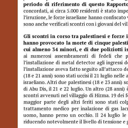
periodo di riferimento di questo Rapporto
concordati, ai circa 5.000 residenti è stato impe
l’irruzione, le forze israeliane hanno confiscato 
sono anche verificati scontri con i giovani del vil
Gli scontri in corso tra palestinesi e forz
hanno provocato la morte di cinque palestin
cui almeno 34 minori, e di due poliziotti is
ai numerosi assembramenti di fedeli che 
l’installazione di metal detector agli ingress
l’installazione aveva fatto seguito all’attacco d
(18 e 21 anni) sono stati uccisi il ​​21 luglio nel
israeliano. Altri due palestinesi (18 e 23 anni) s
di Abu Dis, il 21 e 22 luglio. Un altro (28 anni)
scontri avvenuti nel villaggio di Hizma. 19 dei f
maggior parte degli altri feriti sono stati c
trattamento medico per inalazione di gas lacr
uomo, hanno perso un occhio. Il 24 luglio le 
riducendo notevolmente il livello di tensione e g