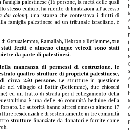
 famiglia palestinese (16 persone, la metà delle quali
 stesso edificio, ha riferito di limitazioni all’accesso
ta dai coloni
]. Una istanza che contestava i diritti di
A
lla famiglia palestinese ad un tribunale israeliano, è
essi di Gerusalemme, Ramallah, Hebron e Betlemme,
tre
stati feriti e almeno cinque veicoli sono stati
ietre da parte di palestinesi.
della mancanza di permessi di costruzione, le
trato quattro strutture di proprietà palestinese,
di circa 250 persone.
Le strutture in questione
J
e nel villaggio di Battir (Betlemme), due chioschi
e) ed un tratto di strada per il collegamento della
Quest’ultima è una delle 46 comunità beduine della
o forzato. Le autorità hanno altresì emesso almeno 17
A
utture residenziali e di sostentamento in tre comunità
attro strutture finanziate da donatori e fornite come
reh.