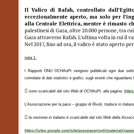
Il Valico di Rafah, controllato dall’Egit
eccezionalmente aperto, ma solo per l’in
alla Centrale Elettrica, mentre è rimasto ch
palestinesi di Gaza, oltre 20.000 persone, tra cui
Gaza attraverso Rafah. L’ultima volta in cui il v
Nel 2017, fino ad ora, il valico è stato aperto per
nota 1:
I Rapporti ONU OCHAoPt vengono pubblicati ogni due settim
corredate di dati statistici e grafici, sugli eventi che riguardano l

sono scaricabili dal sito Web di OCHAoPt, alla pagina:
https
L’Associazione per la pace – gruppo di Rivoli, traduce in italiano

la versione in italiano è scaricabile dal sito Web della Associ
https://sites.google.com/site/assopacerivoli/materiali/rappo