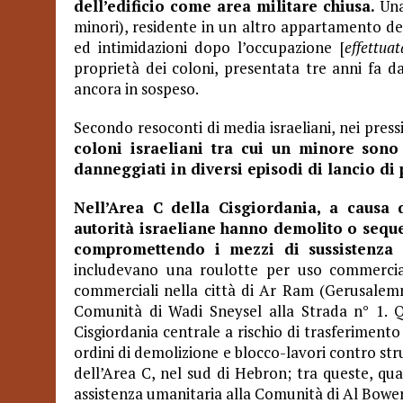
dell’edificio come area militare chiusa.
Una
minori), residente in un altro appartamento dello
ed intimidazioni dopo l’occupazione [
effettua
proprietà dei coloni, presentata tre anni fa da
ancora in sospeso.
Secondo resoconti di media israeliani, nei pr
coloni israeliani tra cui un minore sono 
danneggiati in diversi episodi di lancio di p
Nell’Area C della Cisgiordania, a causa 
autorità israeliane hanno demolito o seques
compromettendo i mezzi di sussistenza 
includevano una roulotte per uso commercial
commerciali nella città di Ar Ram (Gerusalemm
Comunità di Wadi Sneysel alla Strada n° 1. 
Cisgiordania centrale a rischio di trasferiment
ordini di demolizione e blocco-lavori contro str
dell’Area C, nel sud di Hebron; tra queste, qu
assistenza umanitaria alla Comunità di Al Bowe