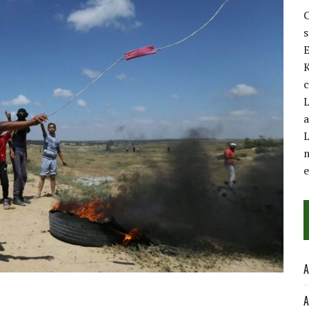
C
E
K
c
L
a
L
m
A
A