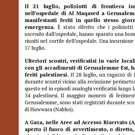
Il 21 luglio, poliziotti di frontiera i
nell’ospedale di Al Maqased a Gerusalemm
manifestanti feriti in quello stesso gio
emergenza.
È stato riferito che i poliziott
uscendo dall’ospedale, hanno sparato una bombo
riuniti nel cortile dell’ospedale. Una incursione
17 luglio.
Ulteriori scontri, verificatisi in varie loc
con gli accadimenti di Gerusalemme Est, h
feriti palestinesi.
Il 28 luglio, un ragazzo di 
durante scontri vicino alla recinzione perimetra
questo ed in episodi analoghi verificatisi lungo la
34 palestinesi. Il maggior numero di feriment
Gerusalemme, sono stati registrati durante scon
di Huwwara (Nablus).
A Gaza, nelle Aree ad Accesso Riservato (A
aperto il fuoco di avvertimento, o diretto,