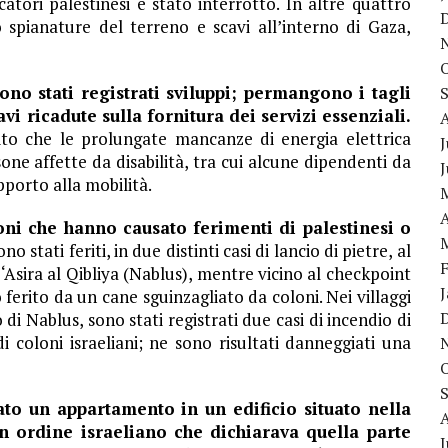
scatori palestinesi è stato interrotto. In altre quattro
o spianature del terreno e scavi all’interno di Gaza,
ono stati registrati sviluppi; permangono i tagli
vi ricadute sulla fornitura dei servizi essenziali.
ito che le prolungate mancanze di energia elettrica
J
ne affette da disabilità, tra cui alcune dipendenti da
pporto alla mobilità.
A
loni che hanno causato ferimenti di palestinesi o
 stati feriti, in due distinti casi di lancio di pietre, al
‘Asira al Qibliya (Nablus), mentre vicino al checkpoint
ferito da un cane sguinzagliato da coloni. Nei villaggi
 Nablus, sono stati registrati due casi di incendio di
i coloni israeliani; ne sono risultati danneggiati una
ato un appartamento in un edificio situato nella
n ordine israeliano che dichiarava quella parte
J