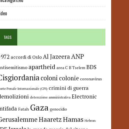
ncategorized
ideo
TAGS
ANP
Al Jazeera
+972
accordi di Oslo
apartheid
BDS
antisemitismo
area C
B'Tselem
Cisgiordania
coloni
colonie
coronavirus
crimini di guerra
orte Penale Internazionale (CPI)
demolizioni
Electronic
detenzione amministrativa
Gaza
Intifada
Fatah
genocidio
Hamas
Haaretz
Gerusalemme
Hebron