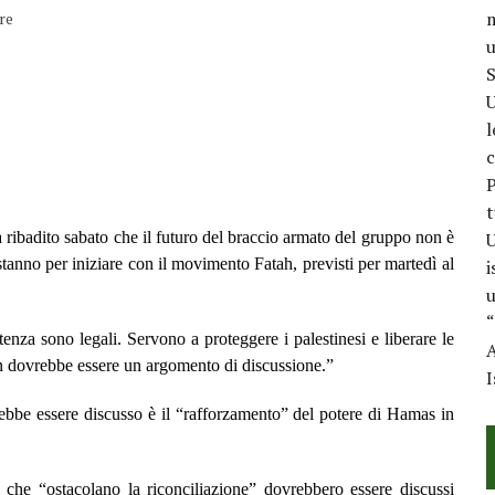
m
re
u
S
U
l
c
P
t
adito sabato che il futuro del braccio armato del gruppo non è
U
stanno per iniziare con il movimento Fatah, previsti per martedì al
i
u
“
za sono legali. Servono a proteggere i palestinesi e liberare le
A
on dovrebbe essere un argomento di discussione.”
I
ebbe essere discusso è il “rafforzamento” del potere di Hamas in
he “ostacolano la riconciliazione” dovrebbero essere discussi