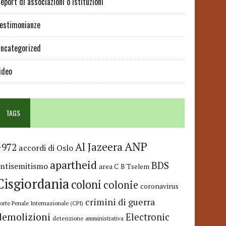
eport di associazioni o istituzioni
estimonianze
ncategorized
ideo
TAGS
ANP
Al Jazeera
+972
accordi di Oslo
apartheid
BDS
antisemitismo
area C
B'Tselem
Cisgiordania
coloni
colonie
coronavirus
crimini di guerra
orte Penale Internazionale (CPI)
demolizioni
Electronic
detenzione amministrativa