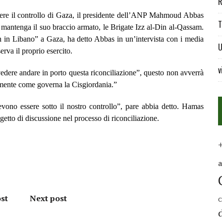
R
ere il controllo di Gaza, il presidente dell’ANP Mahmoud Abbas
T
 mantenga il suo braccio armato, le Brigate Izz al-Din al-Qassam.
h in Libano” a Gaza, ha detto Abbas in un’intervista con i media
U
rva il proprio esercito.
v
vedere andare in porto questa riconciliazione”, questo non avverrà
amente come governa la Cisgiordania.”
 devono essere sotto il nostro controllo”, pare abbia detto. Hamas
getto di discussione nel processo di riconciliazione.
st
Next post
C