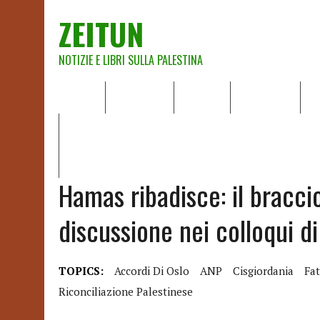
ZEITUN
NOTIZIE E LIBRI SULLA PALESTINA
HOME
CHI SIAMO
NOTIZIE
EDITORIALI
A
IL POTERE DELLA MUSICA – FIGLI DELLE PIETRE IN UNA TE
RAPPORTO DELLA RELATRICE SPECIALE SULLA SITUAZIONE 
Hamas ribadisce: il bracc
discussione nei colloqui di
TOPICS:
Accordi Di Oslo
ANP
Cisgiordania
Fa
Riconciliazione Palestinese