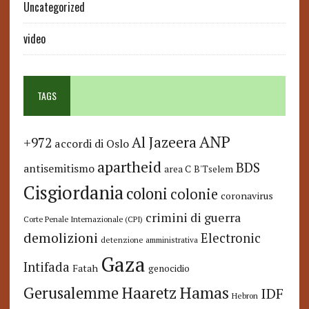
Uncategorized
video
TAGS
ANP
Al Jazeera
+972
accordi di Oslo
apartheid
BDS
antisemitismo
area C
B'Tselem
Cisgiordania
coloni
colonie
coronavirus
crimini di guerra
Corte Penale Internazionale (CPI)
demolizioni
Electronic
detenzione amministrativa
Gaza
Intifada
Fatah
genocidio
Hamas
Haaretz
Gerusalemme
IDF
Hebron