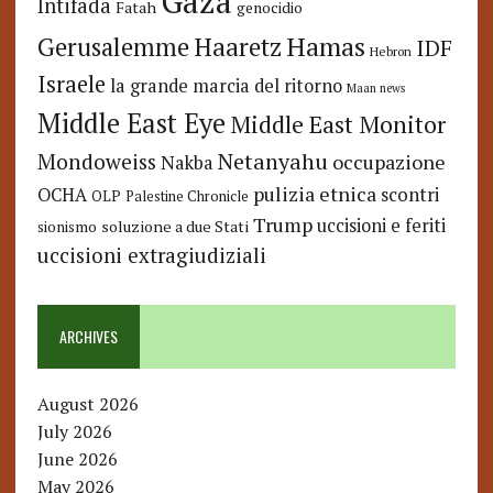
Gaza
Intifada
Fatah
genocidio
Hamas
Haaretz
Gerusalemme
IDF
Hebron
Israele
la grande marcia del ritorno
Maan news
Middle East Eye
Middle East Monitor
Netanyahu
Mondoweiss
occupazione
Nakba
pulizia etnica
OCHA
scontri
OLP
Palestine Chronicle
Trump
uccisioni e feriti
soluzione a due Stati
sionismo
uccisioni extragiudiziali
ARCHIVES
August 2026
July 2026
June 2026
May 2026