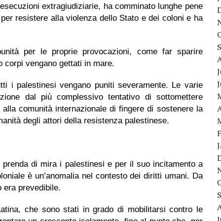
o esecuzioni extragiudiziarie, ha comminato lunghe pene
per resistere alla violenza dello Stato e dei coloni e ha
punità per le proprie provocazioni, come far sparire
ro corpi vengano gettati in mare.
J
ti i palestinesi vengano puniti severamente. Le varie
enzione dal più complessivo tentativo di sottomettere
A
lla comunità internazionale di fingere di sostenere la
ità degli attori della resistenza palestinese.
e prenda di mira i palestinesi e per il suo incitamento a
coloniale è un’anomalia nel contesto dei diritti umani. Da
o era prevedibile.
tina, che sono stati in grado di mobilitarsi contro le
J