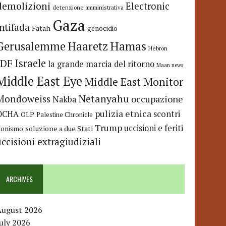
demolizioni
Electronic
detenzione amministrativa
Gaza
Intifada
Fatah
genocidio
Hamas
Haaretz
Gerusalemme
Hebron
IDF
Israele
la grande marcia del ritorno
Maan news
Middle East Eye
Middle East Monitor
Netanyahu
Mondoweiss
occupazione
Nakba
pulizia etnica
OCHA
scontri
OLP
Palestine Chronicle
Trump
uccisioni e feriti
soluzione a due Stati
ionismo
uccisioni extragiudiziali
ARCHIVES
August 2026
uly 2026