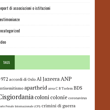
eport di associazioni o istituzioni
estimonianze
ncategorized
ideo
TAGS
ANP
Al Jazeera
+972
accordi di Oslo
apartheid
BDS
antisemitismo
area C
B'Tselem
Cisgiordania
coloni
colonie
coronavirus
crimini di guerra
orte Penale Internazionale (CPI)