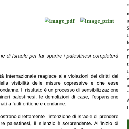
“
m
u
S
U
l
c
e di Israele per far sparire i palestinesi completerà
P
t
U
internazionale reagisce alle violazioni dei diritti dei
i
ella visibilità delle misure oppressive e che esse
u
condanne. Il risultato è un processo di sensibilizzazione
“
inori palestinesi, le demolizioni di case, l’espansione
A
ati a futili critiche e condanne.
I
mostrano direttamente l’intenzione di Israele di prendere
e palestinesi, il silenzio è sorprendente. All’inizio di