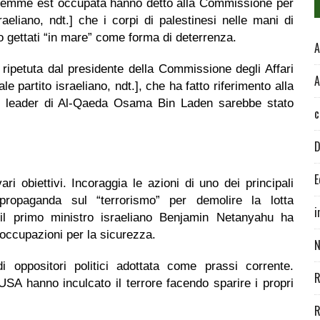
salemme est occupata hanno detto alla Commissione per
sraeliano, ndt.] che i corpi di palestinesi nelle mani di
o gettati “in mare” come forma di deterrenza.
A
 ripetuta dal presidente della Commissione degli Affari
A
le partito israeliano, ndt.], che ha fatto riferimento alla
el leader di Al-Qaeda Osama Bin Laden sarebbe stato
c
D
E
i obiettivi. Incoraggia le azioni di uno dei principali
 propaganda sul “terrorismo” per demolire la lotta
i
e il primo ministro israeliano Benjamin Netanyahu ha
reoccupazioni per la sicurezza.
N
 oppositori politici adottata come prassi corrente.
R
USA hanno inculcato il terrore facendo sparire i propri
R