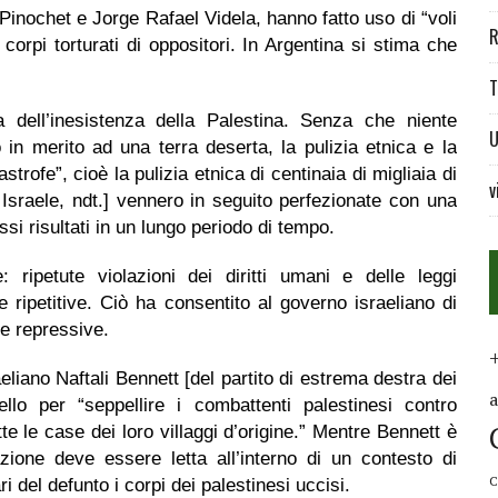
Pinochet e Jorge Rafael Videla, hanno fatto uso di “voli
R
 corpi torturati di oppositori. In Argentina si stima che
T
 dell’inesistenza della Palestina. Senza che niente
U
 in merito ad una terra deserta, la pulizia etnica e la
trofe”, cioè la pulizia etnica di centinaia di migliaia di
v
di Israele, ndt.] vennero in seguito perfezionate con una
si risultati in un lungo periodo di tempo.
: ripetute violazioni dei diritti umani e delle leggi
ripetitive. Ciò ha consentito al governo israeliano di
re repressive.
eliano Naftali Bennett [del partito di estrema destra dei
llo per “seppellire i combattenti palestinesi contro
tte le case dei loro villaggi d’origine.” Mentre Bennett è
zione deve essere letta all’interno di un contesto di
C
ri del defunto i corpi dei palestinesi uccisi.