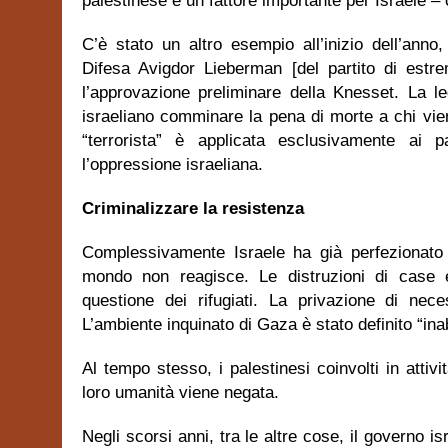
palestinese è un fattore importante per Israele –
C’è stato un altro esempio all’inizio dell’ann
Difesa Avigdor Lieberman [del partito di estre
l’approvazione preliminare della Knesset. La l
israeliano comminare la pena di morte a chi vien
“terrorista” è applicata esclusivamente ai pa
l’oppressione israeliana.
Criminalizzare la resistenza
Complessivamente Israele ha già perfezionato l
mondo non reagisce. Le distruzioni di case e
questione dei rifugiati. La privazione di nece
L’ambiente inquinato di Gaza è stato definito “inab
Al tempo stesso, i palestinesi coinvolti in attiv
loro umanità viene negata.
Negli scorsi anni, tra le altre cose, il governo i