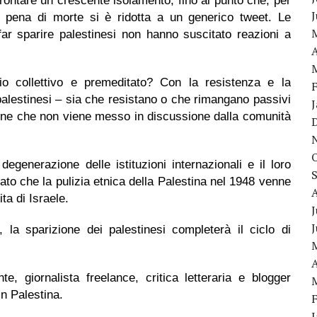
ffrontare un crescente isolamento, fino al punto che, per
i pena di morte si è ridotta a un generico tweet. Le
 far sparire palestinesi non hanno suscitato reazioni a
A
zio collettivo e premeditato? Con la resistenza e la
alestinesi – sia che resistano o che rimangano passivi
one che non viene messo in discussione dalla comunità
generazione delle istituzioni internazionali e il loro
rato che la pulizia etnica della Palestina nel 1948 venne
ta di Israele.
J
 la sparizione dei palestinesi completerà il ciclo di
A
te, giornalista freelance,
critica letteraria e blogger
in Palestina.