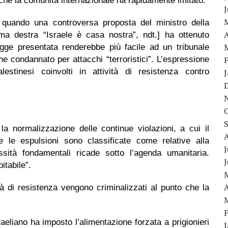
 che la comunità internazionale ha rapidamente imitato.
o, quando una controversa proposta del ministro della
A
ma destra “Israele è casa nostra”, ndt.] ha ottenuto
egge presentata renderebbe più facile ad un tribunale
e condannato per attacchi “terroristici”. L’espressione
lestinesi coinvolti in attività di resistenza contro
a normalizzazione delle continue violazioni, a cui il
 le espulsioni sono classificate come relative alla
J
ssità fondamentali ricade sotto l’agenda umanitaria.
itabile”.
A
ità di resistenza vengono criminalizzati al punto che la
sraeliano ha imposto l’alimentazione forzata a prigionieri