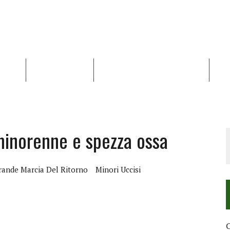
NALISI
RAPPORTI OCHA
RECENSIONI DI LIBRI E ARTICOLI
VID
RRA DIFFICILE
DEI DIRITTI UMANI NEI TERRITORI PALESTINESI OCCUPATI DAL 1967, FR
minorenne e spezza ossa
rande Marcia Del Ritorno
Minori Uccisi
C