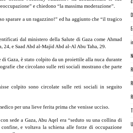
c
preoccupazione” e chiedono “la massima moderazione”.
D
o sparare a un ragazzino!” ed ha aggiunto che “il tragico
E
 identificati dal ministero della Salute di Gaza come Ahmad
i
 24, e Saad Abd al-Majid Abd al-Al Abu Taha, 29.
N
 di Gaza, è stato colpito da un proiettile alla nuca durante
tografie che circolano sulle reti sociali mostrano che parte
R
R
e colpito sono circolate sulle reti sociali in seguito
R
edico per una lieve ferita prima che venisse ucciso.
T
 con sede a Gaza, Abu Aqel era “seduto su una collina di
U
i confine, e voltava la schiena alle forze di occupazione