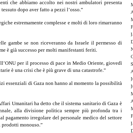
nti che abbiamo accolto nei nostri ambulatori presenta
il tessuto dopo aver fatto a pezzi l’osso.”
A
urgiche estremamente complesse e molti di loro rimarranno
lle gambe se non riceveranno da Israele il permesso di
e è già successo per molti manifestanti feriti.
ell’ONU per il processo di pace in Medio Oriente, giovedì
arie è una crisi che è più grave di una catastrofe.”
J
izi essenziali di Gaza non hanno al momento la possibilità
A
fari Umanitari ha detto che il sistema sanitario di Gaza è
nnale, alla divisione politica sempre più profonda tra i
, al pagamento irregolare del personale medico del settore
i prodotti monouso.”