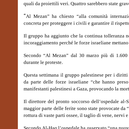
quali da proiettili veri. Quattro sarebbero state gra
“
Al Mezan” ha chiesto “alla comunità internazi
concreta per proteggere i civili e garantire il rispett
Il gruppo ha aggiunto che la continua tolleranza n
incoraggiamento perché le forze israeliane mettano i
Secondo “Al Mezan” dal 30 marzo più di 1.600 pal
durante le proteste.
Questa settimana il gruppo palestinese per i dirit
da parte delle forze israeliane “che hanno preso
manifestanti palestinesi a Gaza, provocando la mort
Il direttore del pronto soccorso dell’ospedale al-
maggior parte delle ferite sono state provocate da “m
rottura di vaste parti ossee, il taglio di vene, nervi 
Secondo Al-Haq l’ospedale ha osservato “una nuova ca