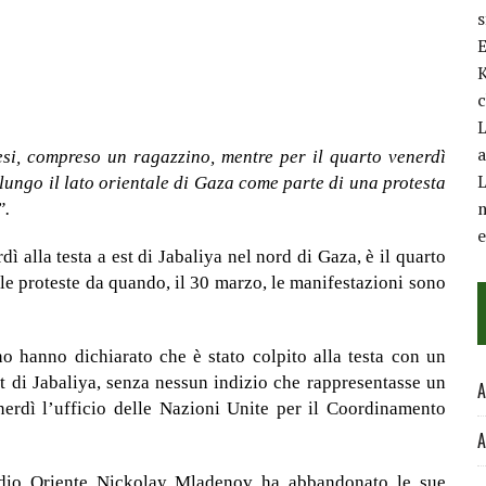
E
K
c
L
a
esi, compreso un ragazzino, mentre per il quarto venerdì
L
lungo il lato orientale di Gaza come parte di una protesta
m
”.
alla testa a est di Jabaliya nel nord di Gaza, è il quarto
 le proteste da quando, il 30 marzo, le manifestazioni sono
no hanno dichiarato che è stato colpito alla testa con un
 est di Jabaliya, senza nessun indizio che rappresentasse un
A
enerdì l’ufficio delle Nazioni Unite per il Coordinamento
A
edio Oriente Nickolay Mladenov ha abbandonato le sue