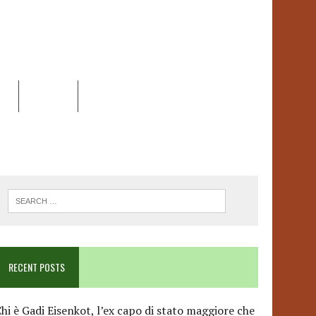
EO
DOSSIER
LINK
ANCESCA ALBANESE*
RECENT POSTS
hi è Gadi Eisenkot, l’ex capo di stato maggiore che