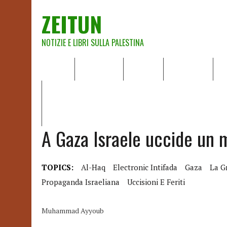
ZEITUN
NOTIZIE E LIBRI SULLA PALESTINA
HOME
CHI SIAMO
NOTIZIE
EDITORIALI
A
IL POTERE DELLA MUSICA – FIGLI DELLE PIETRE IN UNA TE
RAPPORTO DELLA RELATRICE SPECIALE SULLA SITUAZIONE 
A Gaza Israele uccide un 
TOPICS:
Al-Haq
Electronic Intifada
Gaza
La G
Propaganda Israeliana
Uccisioni E Feriti
Muhammad Ayyoub