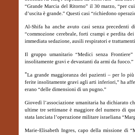
“Grande Marcia del Ritorno” il 30 marzo, “per cui i
d’uscita è grande.” Questi casi “richiedono operaz
Al-Shifa ha anche avuto casi senza precedenti 
“commozione cerebrale, forti crampi e perdita dei 
immediata sedazione, ausili respiratori e trattament
Il gruppo umanitario “Medici senza Frontiere” 
insolitamente gravi e devastanti da armi da fuoco.”
“
La grande maggioranza dei pazienti – per lo pi
ferite insolitamente gravi agli arti inferiori,” ha af
erano “delle dimensioni di un pugno.”
Giovedì l’associazione umanitaria ha dichiarato che
ultime tre settimane è maggiore del numero di que
stata lanciata l’operazione militare israeliana “Marg
Marie-Elisabeth Ingres, capo della missione di “M