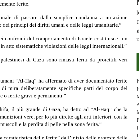
vemente ferite.
onale di passare dalla semplice condanna a un’azione
o dei principi dei diritti umani e delle leggi umanitarie.”
s
ei confronti del comportamento di Israele costituisce “un
n atto sistematiche violazioni delle leggi internazionali.”
estinesi di Gaza sono rimasti feriti da proiettili veri
J
ti umani “Al-Haq” ha affermato di aver documentato ferite
 di mira deliberatamente specifiche parti del corpo dei
e o ferite gravi e permanenti.”
A
Shifa, il più grande di Gaza, ha detto ad “Al-Haq” che la
unizioni vere, per lo più dirette agli arti inferiori, con la
e muscoli e la perdita di pelle nella zona ferita.”
ratteristica delle ferite” dall’inizio delle proteste della