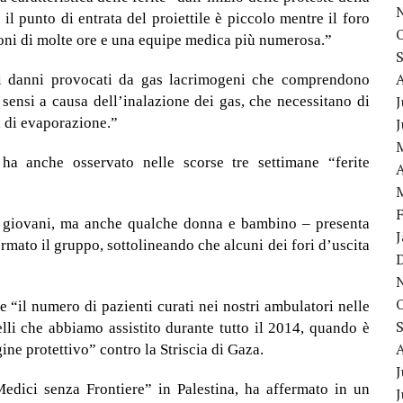
l punto di entrata del proiettile è piccolo mentre il foro
ioni di molte ore e una equipe medica più numerosa.”
di danni provocati da gas lacrimogeni che comprendono
J
sensi a causa dell’inalazione dei gas, che necessitano di
i di evaporazione.”
ha anche osservato nelle scorse tre settimane “ferite
A
ù giovani, ma anche qualche donna e bambino – presenta
fermato il gruppo, sottolineando che alcuni dei fori d’uscita
 “il numero di pazienti curati nei nostri ambulatori nelle
lli che abbiamo assistito durante tutto il 2014, quando è
ine protettivo” contro la Striscia di Gaza.
J
edici senza Frontiere” in Palestina, ha affermato in un