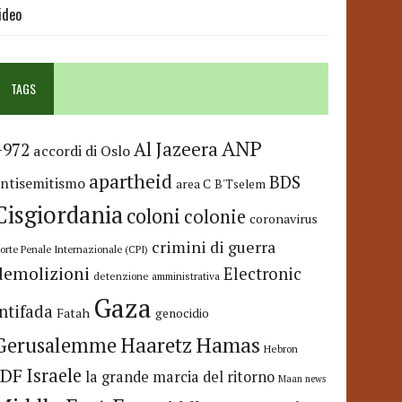
ideo
TAGS
ANP
Al Jazeera
+972
accordi di Oslo
apartheid
BDS
antisemitismo
area C
B'Tselem
Cisgiordania
coloni
colonie
coronavirus
crimini di guerra
orte Penale Internazionale (CPI)
demolizioni
Electronic
detenzione amministrativa
Gaza
Intifada
Fatah
genocidio
Hamas
Haaretz
Gerusalemme
Hebron
IDF
Israele
la grande marcia del ritorno
Maan news