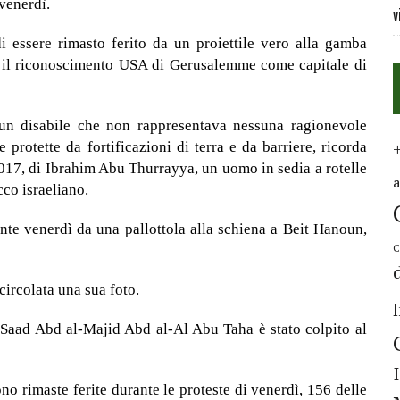
venerdì.
v
i essere rimasto ferito da un proiettile vero alla gamba
ro il riconoscimento USA di Gerusalemme come capitale di
un disabile che non rappresentava nessuna ragionevole
 protette da fortificazioni di terra e da barriere, ricorda
2017, di Ibrahim Abu Thurrayya, un uomo in sedia a rotelle
co israeliano.
e venerdì da una pallottola alla schiena a Beit Hanoun,
C
circolata una sua foto.
e Saad Abd al-Majid Abd al-Al Abu Taha è stato colpito al
no rimaste ferite durante le proteste di venerdì, 156 delle