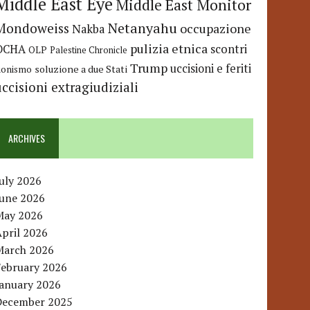
Middle East Eye
Middle East Monitor
Netanyahu
Mondoweiss
occupazione
Nakba
pulizia etnica
OCHA
scontri
OLP
Palestine Chronicle
Trump
uccisioni e feriti
soluzione a due Stati
ionismo
uccisioni extragiudiziali
ARCHIVES
uly 2026
June 2026
May 2026
pril 2026
March 2026
February 2026
January 2026
December 2025