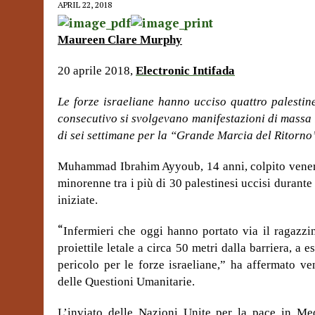
APRIL 22, 2018
Maureen Clare Murphy
20 aprile 2018,
Electronic Intifada
Le forze israeliane hanno ucciso quattro palestin
consecutivo si svolgevano manifestazioni di massa 
di sei settimane per la “Grande Marcia del Ritorno
Muhammad Ibrahim Ayyoub, 14 anni, colpito venerdì 
minorenne tra i più di 30 palestinesi uccisi durante
iniziate.
“
Infermieri che oggi hanno portato via il ragazzi
proiettile letale a circa 50 metri dalla barriera, a
pericolo per le forze israeliane,” ha affermato v
delle Questioni Umanitarie.
L’inviato delle Nazioni Unite per la pace in M