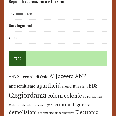
Report di associazioni o istituzioni
Testimonianze
Uncategorized
video
TAGS
ANP
Al Jazeera
+972
accordi di Oslo
apartheid
BDS
antisemitismo
area C
B'Tselem
Cisgiordania
coloni
colonie
coronavirus
crimini di guerra
Corte Penale Internazionale (CPI)
demolizioni
Electronic
detenzione amministrativa