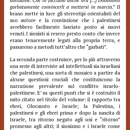
abitudine. Che lo facciano anche ora […] Dobbiamo
garbatamente convincerli a mettersi in marcia
.” Il
brano mette in luce gli stereotipi orientalisti del
suo autore e la convinzione che i palestinesi
avrebbero facilmente lasciato posto ai nuovi
venuti. I sionisti si resero presto conto che invece
erano tenacemente legati alla propria terra, e
passarono a metodi tutt’altro che “garbati”.
La seconda parte costruisce, per lo più attraverso
una serie di interviste ad intellettuali sia israeliani
che palestinesi, una sorta di mosaico a partire da
alcune questioni cruciali che costituiscono la
narrazione prevalente sul conflitto israelo-
palestinese. E’ su questi punti che si è costruito il
mito citato nel titolo del volume: il rapporto tra
ebrei, Olocausto e Israele; la Palestina, i
palestinesi e gli ebrei prima e dopo la nascita di
Israele, tra ritorno negato agli uni e “ritorno”
promesso agli altri; il sionismo e i Israele come