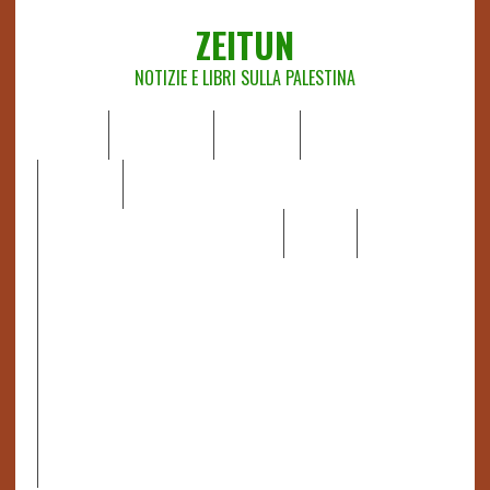
ZEITUN
NOTIZIE E LIBRI SULLA PALESTINA
HOME
CHI SIAMO
NOTIZIE
EDITORIALI
ANALISI
RAPPORTI OCHA
RECENSIONI DI LIBRI E ARTICOLI
VIDEO
DOSSIER
LINK
IL POTERE DELLA MUSICA – FIGLI DELLE PIETRE IN UNA
TERRA DIFFICILE
RAPPORTO DELLA RELATRICE SPECIALE SULLA
SITUAZIONE DEI DIRITTI UMANI NEI TERRITORI
PALESTINESI OCCUPATI DAL 1967, FRANCESCA ALBANESE*