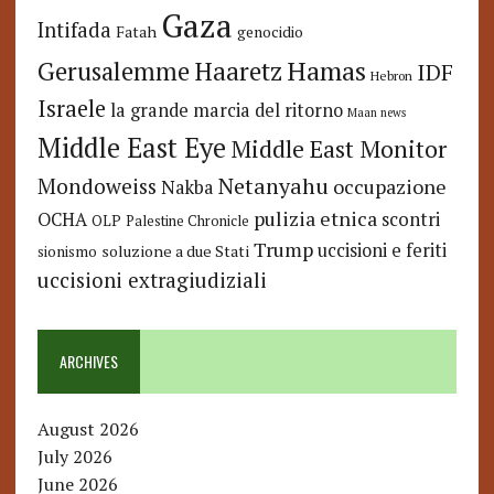
Gaza
Intifada
Fatah
genocidio
Hamas
Haaretz
Gerusalemme
IDF
Hebron
Israele
la grande marcia del ritorno
Maan news
Middle East Eye
Middle East Monitor
Netanyahu
Mondoweiss
occupazione
Nakba
pulizia etnica
OCHA
scontri
OLP
Palestine Chronicle
Trump
uccisioni e feriti
soluzione a due Stati
sionismo
uccisioni extragiudiziali
ARCHIVES
August 2026
July 2026
June 2026