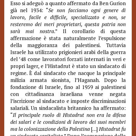
Esso si adeguò a quanto affermato da Ben Gurion
già nel 1934: “
Se non facciamo ogni genere di
lavoro, facile e difficile, specializzato e non, se
resteremo dei meri proprietari, questa patria non
sarà mai nostra
.” Il corollario di questa
affermazione è stata naturalmente l’espulsione
della maggioranza dei palestinesi. Tuttavia
Israele ha utilizzato prigionieri arabi della guerra
del ’48 come lavoratori forzati internati in veri e
propri lager, e l’Histadrut è stato un sindacato di
regime. È dal sindacato che nacque la principale
milizia armata sionista, l’Haganah. Dopo la
fondazione di Israele, fino al 1959 ai palestinesi
con cittadinanza israeliana venne negata
l’iscrizione al sindacato e imposte discriminazioni
salariali. Un sindacalista britannico ha affermato:
“
Il principale ruolo di Histadrut non era la difesa
dei salari e le condizioni di lavoro dei suoi membri
ma la colonizzazione della Palestina
[…]
Histadrut fu
un sindacato capitalista
.” Dopo l’occupazione della