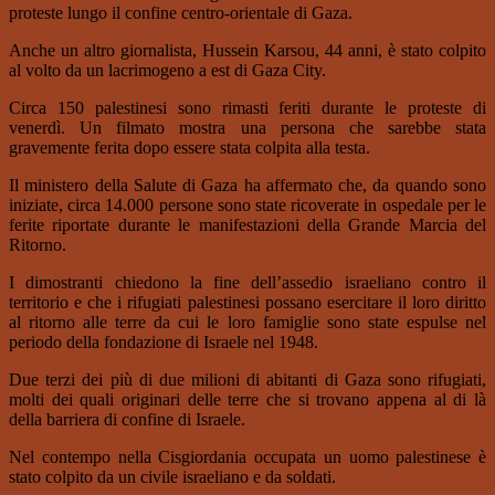
proteste lungo il confine centro-orientale di Gaza.
Anche un altro giornalista, Hussein Karsou, 44 anni, è stato colpito
al volto da un lacrimogeno a est di Gaza City.
Circa 150 palestinesi sono rimasti feriti durante le proteste di
venerdì. Un filmato mostra una persona che sarebbe stata
gravemente ferita dopo essere stata colpita alla testa.
Il ministero della Salute di Gaza ha affermato che, da quando sono
iniziate, circa 14.000 persone sono state ricoverate in ospedale per le
ferite riportate durante le manifestazioni della Grande Marcia del
Ritorno.
I dimostranti chiedono la fine dell’assedio israeliano contro il
territorio e che i rifugiati palestinesi possano esercitare il loro diritto
al ritorno alle terre da cui le loro famiglie sono state espulse nel
periodo della fondazione di Israele nel 1948.
Due terzi dei più di due milioni di abitanti di Gaza sono rifugiati,
molti dei quali originari delle terre che si trovano appena al di là
della barriera di confine di Israele.
Nel contempo nella Cisgiordania occupata un uomo palestinese è
stato colpito da un civile israeliano e da soldati.