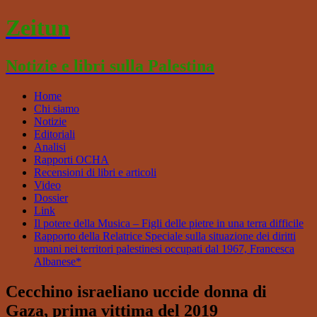
Zeitun
Notizie e libri sulla Palestina
Home
Chi siamo
Notizie
Editoriali
Analisi
Rapporti OCHA
Recensioni di libri e articoli
Video
Dossier
Link
Il potere della Musica – Figli delle pietre in una terra difficile
Rapporto della Relatrice Speciale sulla situazione dei diritti
umani nei territori palestinesi occupati dal 1967, Francesca
Albanese*
Cecchino israeliano uccide donna di
Gaza, prima vittima del 2019