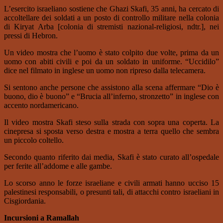
L’esercito israeliano sostiene che Ghazi Skafi, 35 anni, ha cercato di
accoltellare dei soldati a un posto di controllo militare nella colonia
di Kiryat Arba [colonia di stremisti nazional-religiosi, ndtr.], nei
pressi di Hebron.
Un video mostra che l’uomo è stato colpito due volte, prima da un
uomo con abiti civili e poi da un soldato in uniforme. “Uccidilo”
dice nel filmato in inglese un uomo non ripreso dalla telecamera.
Si sentono anche persone che assistono alla scena affermare “Dio è
buono, dio è buono” e “Brucia all’inferno, stronzetto” in inglese con
accento nordamericano.
Il video mostra Skafi steso sulla strada con sopra una coperta. La
cinepresa si sposta verso destra e mostra a terra quello che sembra
un piccolo coltello.
Secondo quanto riferito dai media, Skafi è stato curato all’ospedale
per ferite all’addome e alle gambe.
Lo scorso anno le forze israeliane e civili armati hanno ucciso 15
palestinesi responsabili, o presunti tali, di attacchi contro israeliani in
Cisgiordania.
Incursioni a Ramallah