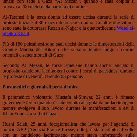
umani con sede a Gaza “Al Mezan”, quando è stata colpita si
trovava a 200 metri dalla barriera di confine.
Al-Taramsi è la terza donna ad essere uccisa durante la serie di
proteste iniziate il 30 marzo dello scorso anno. Le altre due vittime
sono state la dottoressa Razan al-Najjar e la quattordicenne
Wesal al-
Sheikh Khalil
.
Più di 180 palestinesi sono stati uccisi durante le dimostrazioni della
Grande Marcia del Ritorno che si sono tenute lungo i confini
orientali e settentrionali di Gaza.
Secondo Al Mezan, le forze israeliane hanno anche lanciato di
proposito candelotti lacrimogeni contro i corpi di palestinesi durante
le proteste di venerdì, ferendo 68 persone.
Paramedici e giornalisti presi di mira
Il paramedico volontario Mustafa al-Sinwar, 22 anni, è rimasto
gravemente ferito quando è stato colpito alla gola da un lacrimogeno
mentre svolgeva il suo lavoro durante le manifestazioni a est di
Khan Younis, a sud di Gaza.
Husni Salah, 25 anni, fotogiornalista che lavora per l’agenzia di
notizie AFP [Agenzia France Presse, ndtr.], è stato colpito al volto
con un candelotto lacrimogeno mentre stava informando sulle