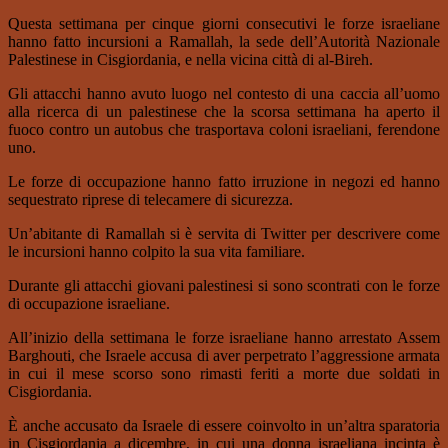
Questa settimana per cinque giorni consecutivi le forze israeliane
hanno fatto incursioni a Ramallah, la sede dell’Autorità Nazionale
Palestinese in Cisgiordania, e nella vicina città di al-Bireh.
Gli attacchi hanno avuto luogo nel contesto di una caccia all’uomo
alla ricerca di un palestinese che la scorsa settimana ha aperto il
fuoco contro un autobus che trasportava coloni israeliani, ferendone
uno.
Le forze di occupazione hanno fatto irruzione in negozi ed hanno
sequestrato riprese di telecamere di sicurezza.
Un’abitante di Ramallah si è servita di Twitter per descrivere come
le incursioni hanno colpito la sua vita familiare.
Durante gli attacchi giovani palestinesi si sono scontrati con le forze
di occupazione israeliane.
All’inizio della settimana le forze israeliane hanno arrestato Assem
Barghouti, che Israele accusa di aver perpetrato l’aggressione armata
in cui il mese scorso sono rimasti feriti a morte due soldati in
Cisgiordania.
È anche accusato da Israele di essere coinvolto in un’altra sparatoria
in Cisgiordania a dicembre, in cui una donna israeliana incinta è