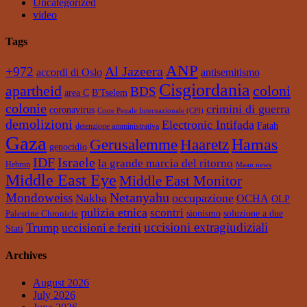
Uncategorized
video
Tags
ANP
Al Jazeera
+972
accordi di Oslo
antisemitismo
Cisgiordania
apartheid
coloni
BDS
area C
B'Tselem
colonie
crimini di guerra
coronavirus
Corte Penale Internazionale (CPI)
demolizioni
Electronic Intifada
Fatah
detenzione amministrativa
Gaza
Hamas
Gerusalemme
Haaretz
genocidio
IDF
Israele
la grande marcia del ritorno
Hebron
Maan news
Middle East Eye
Middle East Monitor
Netanyahu
Mondoweiss
occupazione
Nakba
OCHA
OLP
pulizia etnica
scontri
soluzione a due
sionismo
Palestine Chronicle
uccisioni extragiudiziali
Trump
uccisioni e feriti
Stati
Archives
August 2026
July 2026