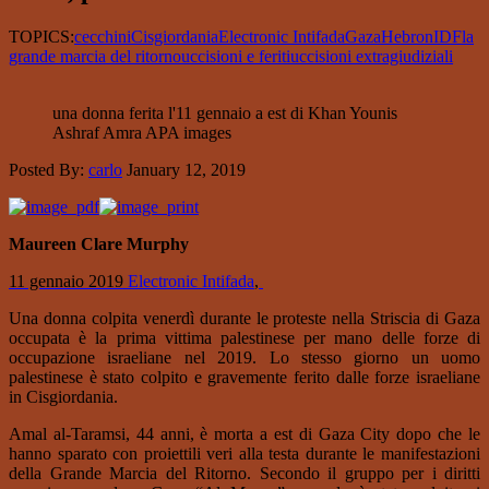
TOPICS:
cecchini
Cisgiordania
Electronic Intifada
Gaza
Hebron
IDF
la
grande marcia del ritorno
uccisioni e feriti
uccisioni extragiudiziali
una donna ferita l'11 gennaio a est di Khan Younis
Ashraf Amra APA images
Posted By:
carlo
January 12, 2019
Maureen Clare Murphy
11 gennaio 2019
Electronic Intifada
,
Una donna colpita venerdì durante le proteste nella Striscia di Gaza
occupata è la prima vittima palestinese per mano delle forze di
occupazione israeliane nel 2019. Lo stesso giorno un uomo
palestinese è stato colpito e gravemente ferito dalle forze israeliane
in Cisgiordania.
Amal al-Taramsi, 44 anni, è morta a est di Gaza City dopo che le
hanno sparato con proiettili veri alla testa durante le manifestazioni
della Grande Marcia del Ritorno. Secondo il gruppo per i diritti