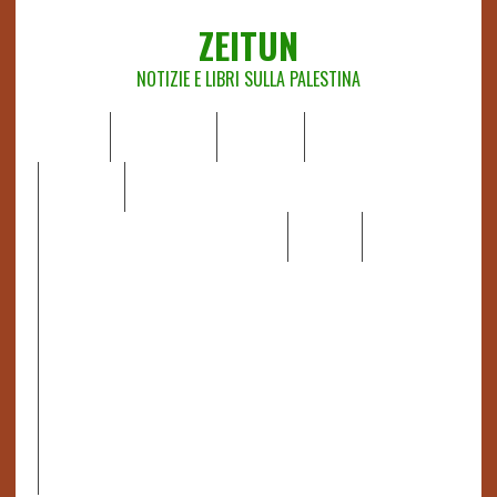
ZEITUN
NOTIZIE E LIBRI SULLA PALESTINA
HOME
CHI SIAMO
NOTIZIE
EDITORIALI
ANALISI
RAPPORTI OCHA
RECENSIONI DI LIBRI E ARTICOLI
VIDEO
DOSSIER
LINK
IL POTERE DELLA MUSICA – FIGLI DELLE PIETRE IN UNA
TERRA DIFFICILE
RAPPORTO DELLA RELATRICE SPECIALE SULLA
SITUAZIONE DEI DIRITTI UMANI NEI TERRITORI
PALESTINESI OCCUPATI DAL 1967, FRANCESCA ALBANESE*