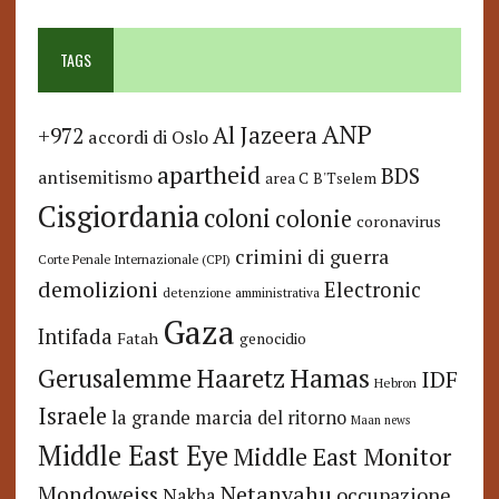
TAGS
ANP
Al Jazeera
+972
accordi di Oslo
apartheid
BDS
antisemitismo
area C
B'Tselem
Cisgiordania
coloni
colonie
coronavirus
crimini di guerra
Corte Penale Internazionale (CPI)
demolizioni
Electronic
detenzione amministrativa
Gaza
Intifada
Fatah
genocidio
Hamas
Haaretz
Gerusalemme
IDF
Hebron
Israele
la grande marcia del ritorno
Maan news
Middle East Eye
Middle East Monitor
Netanyahu
Mondoweiss
occupazione
Nakba