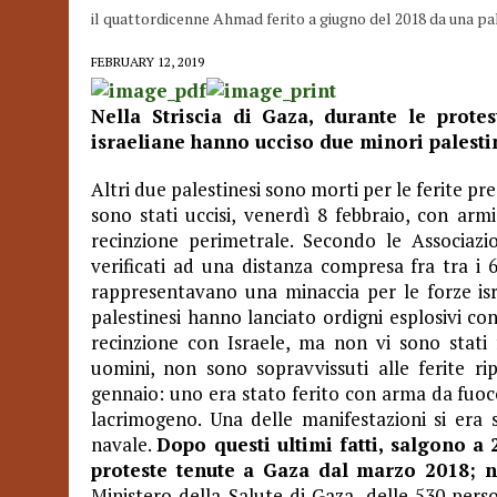
il quattordicenne Ahmad ferito a giugno del 2018 da una pa
FEBRUARY 12, 2019
Nella Striscia di Gaza, durante le prote
israeliane hanno ucciso due minori palestines
Altri due palestinesi sono morti per le ferite pr
sono stati uccisi, venerdì 8 febbraio, con armi 
recinzione perimetrale. Secondo le Associazio
verificati ad una distanza compresa fra tra i 
rappresentavano una minaccia per le forze isra
palestinesi hanno lanciato ordigni esplosivi con
recinzione con Israele, ma non vi sono stati f
uomini, non sono sopravvissuti alle ferite ri
gennaio: uno era stato ferito con arma da fuoco
lacrimogeno. Una delle manifestazioni si era s
navale.
Dopo questi ultimi fatti, salgono a 
proteste tenute a Gaza dal marzo 2018; 
Ministero della Salute di Gaza, delle 530 pers