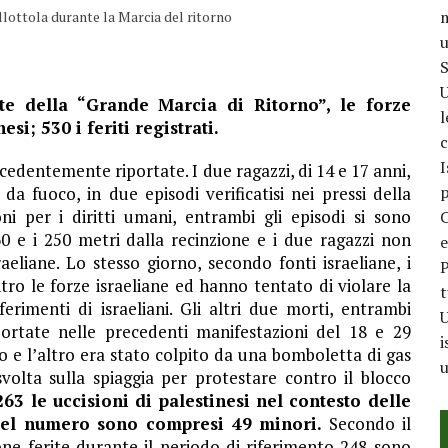
m
llottola durante la Marcia del ritorno
u
S
U
ste della “Grande Marcia di Ritorno”, le forze
l
i; 530 i feriti registrati.
c
I
ecedentemente riportate. I due ragazzi, di 14 e 17 anni,
p
da fuoco, in due episodi verificatisi nei pressi della
ni per i diritti umani, entrambi gli episodi si sono
C
60 e i 250 metri dalla recinzione e i due ragazzi non
e
eliane. Lo stesso giorno, secondo fonti israeliane, i
P
tro le forze israeliane ed hanno tentato di violare la
t
erimenti di israeliani. Gli altri due morti, entrambi
U
portate nelle precedenti manifestazioni del 18 e 29
i
 e l’altro era stato colpito da una bomboletta di gas
u
volta sulla spiaggia per protestare contro il blocco
263 le uccisioni di palestinesi nel contesto delle
nel numero sono compresi 49 minori.
Secondo il
one ferite durante il periodo di riferimento 248 sono