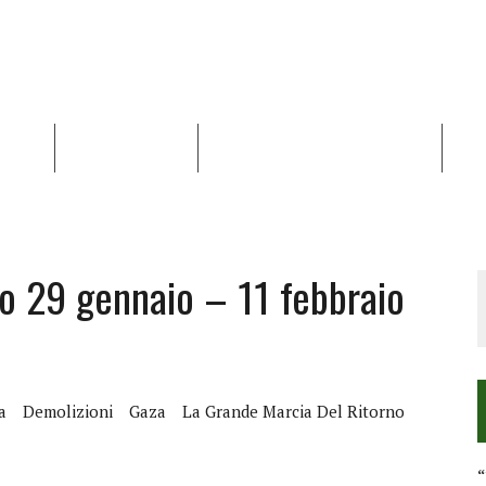
NALISI
RAPPORTI OCHA
RECENSIONI DI LIBRI E ARTICOLI
VID
RRA DIFFICILE
DEI DIRITTI UMANI NEI TERRITORI PALESTINESI OCCUPATI DAL 1967, FR
o 29 gennaio – 11 febbraio
a
Demolizioni
Gaza
La Grande Marcia Del Ritorno
“