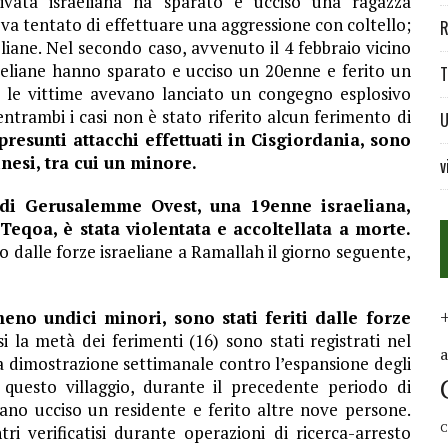
ivata israeliana ha sparato e ucciso una ragazza
va tentato di effettuare una aggressione con coltello;
R
eliane. Nel secondo caso, avvenuto il 4 febbraio vicino
raeliane hanno sparato e ucciso un 20enne e ferito un
T
i, le vittime avevano lanciato un congegno esplosivo
entrambi i casi non è stato riferito alcun ferimento di
U
 presunti attacchi effettuati in Cisgiordania, sono
inesi, tra cui un minore.
v
a di Gerusalemme Ovest, una 19enne israeliana,
 Teqoa, è stata violentata e accoltellata a morte.
o dalle forze israeliane a Ramallah il giorno seguente,
meno undici minori, sono stati feriti dalle forze
 la metà dei ferimenti (16) sono stati registrati nel
a dimostrazione settimanale contro l’espansione degli
n questo villaggio, durante il precedente periodo di
vano ucciso un residente e ferito altre nove persone.
C
tri verificatisi durante operazioni di ricerca-arresto