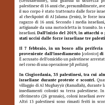
(Gerusalemme), una guardia di sicurezza pr
palestinese di 16 anni che, presumibilmente, ave
il suo corpo è stato trattenuto dalle forze isra
al checkpoint di Al Jalama (Jenin), le forze is
ragazzo di 16 anni. Secondo i media israelian
artigianale da una motocicletta in transito. In 
israeliani.
Dall’inizio del 2019, in attacchi o
stati uccisi dalle forze israeliane tre palest
Il 7 febbraio, in un bosco alla periferi
proveniente dall’insediamento
[
colonico
]
di
È accusato dell’omicidio un palestinese arrestat
nel corso di una operazione [
di polizia
].
In Cisgiordania, 35 palestinesi, tra cui al
israeliane durante proteste e scontri.
Quasi
villaggio di Al Mughayyir (Ramallah), durante l
insediamenti colonici su terra palestinese. I
riferimento (26 gennaio), coloni israeliani ave
Altri 13 palestinesi sono rimasti feriti in scon