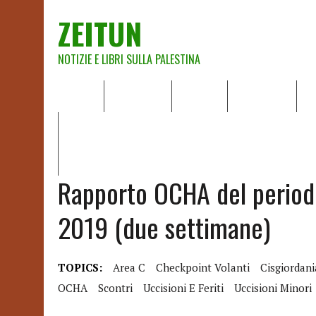
ZEITUN
NOTIZIE E LIBRI SULLA PALESTINA
HOME
CHI SIAMO
NOTIZIE
EDITORIALI
A
IL POTERE DELLA MUSICA – FIGLI DELLE PIETRE IN UNA TE
RAPPORTO DELLA RELATRICE SPECIALE SULLA SITUAZIONE 
Rapporto OCHA del period
2019 (due settimane)
TOPICS:
Area C
Checkpoint Volanti
Cisgiordani
OCHA
Scontri
Uccisioni E Feriti
Uccisioni Minori