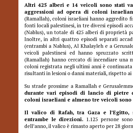
Altri 425 alberi e 14 veicoli sono stati v
aggressioni ad opera di coloni israelia
(Ramallah), coloni israeliani hanno aggredito f
fonti locali palestinesi, in tre diversi episodi 
(Nablus), un totale di 425 alberi di proprietà pa
Inoltre, in altri quattro episodi separati acc
(entrambi a Nablus), Al Khalayleh e a Gerusal
veicoli palestinesi ed hanno spruzzato scri
(Ramallah) hanno cercato di incendiare una m
coloni registrata negli ultimi anni è continuat
risultanti in lesioni o danni materiali, rispetto a
Su strade prossime a Ramallah e Gerusalemm
durante vari episodi di lancio di pietre 
coloni israeliani e almeno tre veicoli sono 
Il valico di Rafah, tra Gaza e l’Egitto,
entrambe le direzioni.
1.125 persone sono 
dell’anno, il valico è rimasto aperto per 28 giorn