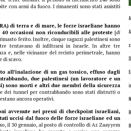
ite con armi da fuoco. I rimanenti sono stati assistiti
A
RA) di terra e di mare, le forze israeliane hanno
A
 40 occasioni non riconducibili alle proteste
[
di
 rimasto ferito. Inoltre, cinque ragazzi palestinesi sono
c
re tentavano di infiltrarsi in Israele. In altre tre
aza e, nelle vicinanze del recinto perimetrale, hanno
D
e di scavo.
ito all’inalazione di un gas tossico, effuso dagli
E
ontrabbando, due palestinesi (un lavoratore e un
i) sono morti e altri due membri della sicurezza
i
 dei tunnel per contrabbando sono stati distrutti o
 restano ancora operativi.
N
ni avvenute nei pressi di checkpoint israeliani,
R
tati uccisi dal fuoco delle forze israeliane ed un
o, il 30 gennaio, al posto di controllo di Az Zaayyem
R