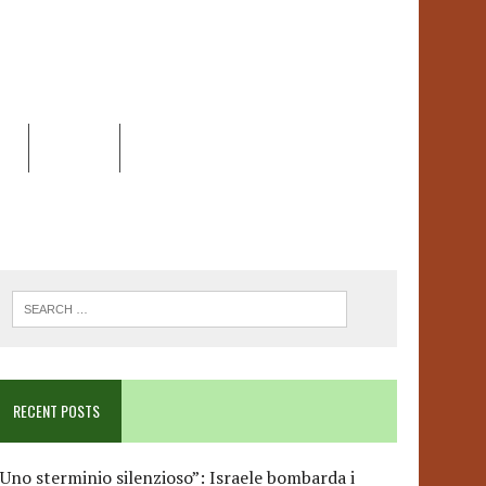
EO
DOSSIER
LINK
ANCESCA ALBANESE*
RECENT POSTS
Uno sterminio silenzioso”: Israele bombarda i