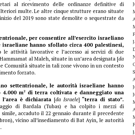
etari al ricevimento delle ordinanze definitive di
lteriori multe. Le altre cinque strutture erano situate
’inizio del 2019 sono state demolite o sequestrate da
A
entrionale, per consentire all’esercito israeliano
 israeliane hanno sfollato circa 400 palestinesi,
 le attività lavorative e l’accesso ai servizi di due
 Hammamat al Maleh, situate in un’area designata [
da
Le Comunità situate in tali zone vivono in un contesto
rimento forzato.
no settentrionale, le autorità israeliane hanno
J
o 4.000 m
di terra coltivata e danneggiato una
2
e l’area è dichiarata
[
da Israele
]
“terra di stato”.
llaggio di Bardala (Tubas) e ha colpito i mezzi di
A
 simile, accaduto il 22 gennaio durante il precedente
bron), vicino all’insediamento di Bat Ayin, le autorità
.