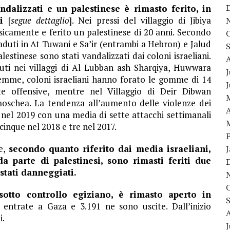
andalizzati e un palestinese è rimasto ferito, in
ni
[
segue dettaglio
]. Nei pressi del villaggio di Jibiya
isicamente e ferito un palestinese di 20 anni. Secondo
accaduti in At Tuwani e Sa’ir (entrambi a Hebron) e Jalud
lestinese sono stati vandalizzati dai coloni israeliani.
aduti nei villaggi di Al Lubban ash Sharqiya, Huwwara
J
emme, coloni israeliani hanno forato le gomme di 14
tte offensive, mentre nel Villaggio di Deir Dibwan
oschea. La tendenza all’aumento delle violenze dei
A
a nel 2019 con una media di sette attacchi settimanali
i cinque nel 2018 e tre nel 2017.
e,
secondo quanto riferito dai media israeliani,
da parte di palestinesi, sono rimasti feriti due
stati danneggiati.
 sotto controllo egiziano, è rimasto aperto in
entrate a Gaza e 3.191 ne sono uscite. Dall’inizio
i.
J