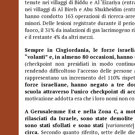
tenute nei villaggi di Biddu e Al ‘Eizariya (e
nei villaggi di Al Bireh e Abu Shukheidim (ent
hanno condotto 163 operazioni di ricerca-arre
minori. Delle lesioni registrate durante il per
fuoco, il 31% da inalazioni di gas lacrimogeno r
e il restante 4% da altri mezzi.
Sempre in Cisgiordania, le forze israe
“volanti” e, in almeno 80 occasioni, hanno 
(checkpoint non presidiati in modo continu
rendendo difficoltoso l’accesso delle persone a
rappresentano un incremento del 110% rispet
forze israeliane, hanno negato a tre don
scuola attraverso l’unico checkpoint di ac
motivazione addotta era che i loro nomi non co
A Gerusalemme Est e nella Zona C, a mot
rilasciati da Israele, sono state demolite
sono stati sfollati e sono stati
[
variamente
]
circa.
Secondo quanto riferito, sette delle di