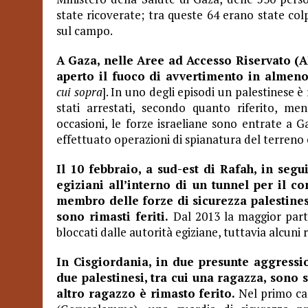
state ricoverate; tra queste 64 erano state colp
sul campo.
A Gaza, nelle Aree ad Accesso Riservato (A
aperto il fuoco di avvertimento in almeno
cui sopra
]. In uno degli episodi un palestinese è
stati arrestati, secondo quanto riferito, ment
occasioni, le forze israeliane sono entrate a G
effettuato operazioni di spianatura del terreno 
Il 10 febbraio, a sud-est di Rafah, in segu
egiziani all’interno di un tunnel per il c
membro delle forze di sicurezza palestines
sono rimasti feriti.
Dal 2013 la maggior parte
bloccati dalle autorità egiziane, tuttavia alcuni
In Cisgiordania, in due presunte aggressio
due palestinesi, tra cui una ragazza, sono s
altro ragazzo è rimasto ferito.
Nel primo cas