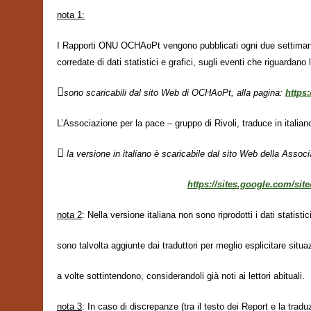
nota 1:
I Rapporti ONU OCHAoPt vengono pubblicati ogni due settimane 
corredate di dati statistici e grafici, sugli eventi che riguardano l

sono scaricabili dal sito Web di OCHAoPt, alla pagina:
https:
L’Associazione per la pace – gruppo di Rivoli, traduce in italiano

la versione in italiano è scaricabile dal sito Web della Associ
https://sites.google.com/site
nota 2
: Nella versione italiana non sono riprodotti i dati statistic
sono talvolta aggiunte dai traduttori per meglio esplicitare situa
a volte sottintendono, considerandoli già noti ai lettori abituali.
nota 3
: In caso di discrepanze (tra il testo dei Report e la traduz