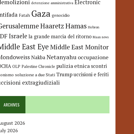
demolizioni
Electronic
detenzione amministrativa
Gaza
Intifada
Fatah
genocidio
Hamas
Haaretz
Gerusalemme
Hebron
IDF
Israele
la grande marcia del ritorno
Maan news
Middle East Eye
Middle East Monitor
Netanyahu
Mondoweiss
occupazione
Nakba
pulizia etnica
OCHA
scontri
OLP
Palestine Chronicle
Trump
uccisioni e feriti
soluzione a due Stati
ionismo
uccisioni extragiudiziali
ARCHIVES
August 2026
uly 2026