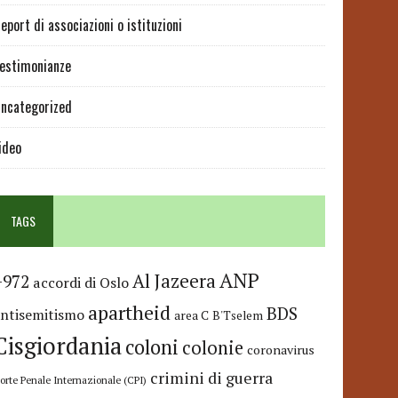
eport di associazioni o istituzioni
estimonianze
ncategorized
ideo
TAGS
ANP
Al Jazeera
+972
accordi di Oslo
apartheid
BDS
antisemitismo
area C
B'Tselem
Cisgiordania
coloni
colonie
coronavirus
crimini di guerra
orte Penale Internazionale (CPI)