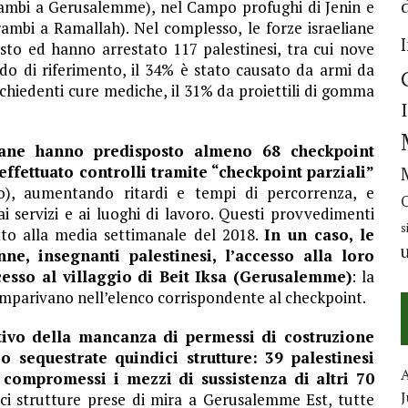
ntrambi a Gerusalemme), nel Campo profughi di Jenin e
rambi a Ramallah). Nel complesso, le forze israeliane
sto ed hanno arrestato 117 palestinesi, tra cui nove
iodo di riferimento, il 34% è stato causato da armi da
ichiedenti cure mediche, il 31% da proiettili di gomma
liane hanno predisposto almeno 68 checkpoint
effettuato controlli tramite “checkpoint parziali”
o), aumentando ritardi e tempi di percorrenza, e
i servizi e ai luoghi di lavoro. Questi provvedimenti
s
to alla media settimanale del 2018.
In un caso, le
ne, insegnanti palestinesi, l’accesso alla loro
cesso al villaggio di Beit Iksa (Gerusalemme)
: la
mparivano nell’elenco corrispondente al checkpoint.
ivo della mancanza di permessi di costruzione
 o sequestrate quindici strutture: 39 palestinesi
compromessi i mezzi di sussistenza di altri 70
J
eci strutture prese di mira a Gerusalemme Est, tutte