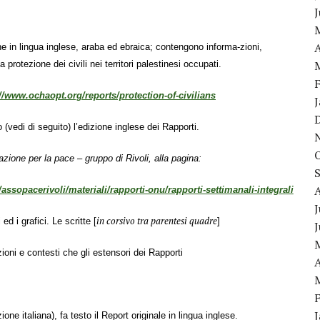
A
in lingua inglese, araba ed ebraica; contengono informa-zioni,
a protezione dei civili nei territori palestinesi occupati.
//www.ochaopt.org/reports/protection-of-civilians
 (vedi di seguito) l’edizione inglese dei Rapporti.
azione per la pace – gruppo di Rivoli, alla pagina:
/assopacerivoli/materiali/rapporti-onu/rapporti-settimanali-integrali
J
in corsivo tra parentesi quadre
i ed
i grafici. Le scritte
[
]
zioni e contesti che gli estensori dei
Rapporti
A
ione italiana), fa testo il Report originale in lingua inglese.