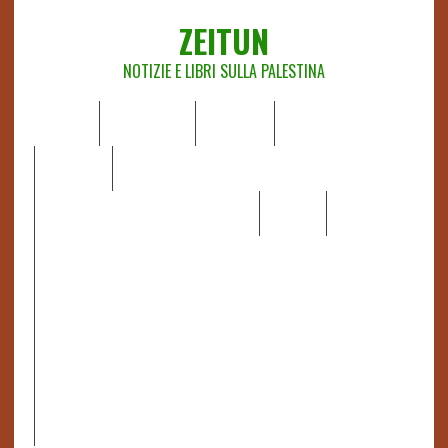
ZEITUN
NOTIZIE E LIBRI SULLA PALESTINA
HOME
CHI SIAMO
NOTIZIE
EDITORIALI
ANALISI
RAPPORTI OCHA
RECENSIONI DI LIBRI E ARTICOLI
VIDEO
DOSSIER
LINK
IL POTERE DELLA MUSICA – FIGLI DELLE PIETRE IN UNA
TERRA DIFFICILE
RAPPORTO DELLA RELATRICE SPECIALE SULLA
SITUAZIONE DEI DIRITTI UMANI NEI TERRITORI
PALESTINESI OCCUPATI DAL 1967, FRANCESCA ALBANESE*