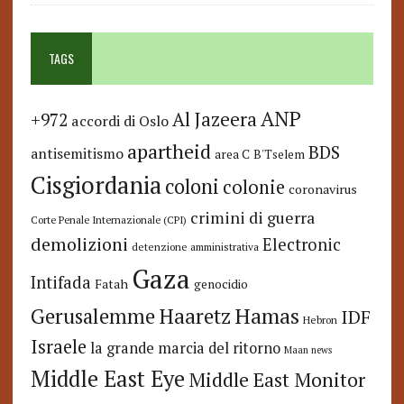
TAGS
ANP
Al Jazeera
+972
accordi di Oslo
apartheid
BDS
antisemitismo
area C
B'Tselem
Cisgiordania
coloni
colonie
coronavirus
crimini di guerra
Corte Penale Internazionale (CPI)
demolizioni
Electronic
detenzione amministrativa
Gaza
Intifada
Fatah
genocidio
Hamas
Haaretz
Gerusalemme
IDF
Hebron
Israele
la grande marcia del ritorno
Maan news
Middle East Eye
Middle East Monitor