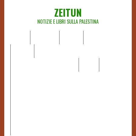
ZEITUN
NOTIZIE E LIBRI SULLA PALESTINA
HOME
CHI SIAMO
NOTIZIE
EDITORIALI
ANALISI
RAPPORTI OCHA
RECENSIONI DI LIBRI E ARTICOLI
VIDEO
DOSSIER
LINK
IL POTERE DELLA MUSICA – FIGLI DELLE PIETRE IN UNA
TERRA DIFFICILE
RAPPORTO DELLA RELATRICE SPECIALE SULLA
SITUAZIONE DEI DIRITTI UMANI NEI TERRITORI
PALESTINESI OCCUPATI DAL 1967, FRANCESCA ALBANESE*