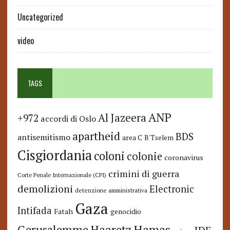
Uncategorized
video
TAGS
ANP
Al Jazeera
+972
accordi di Oslo
apartheid
BDS
antisemitismo
area C
B'Tselem
Cisgiordania
coloni
colonie
coronavirus
crimini di guerra
Corte Penale Internazionale (CPI)
demolizioni
Electronic
detenzione amministrativa
Gaza
Intifada
Fatah
genocidio
Hamas
Haaretz
Gerusalemme