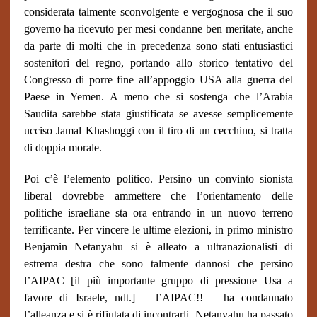
considerata talmente sconvolgente e vergognosa che il suo
governo ha ricevuto per mesi condanne ben meritate, anche
da parte di molti che in precedenza sono stati entusiastici
sostenitori del regno, portando allo storico tentativo del
Congresso di porre fine all’appoggio USA alla guerra del
Paese in Yemen. A meno che si sostenga che l’Arabia
Saudita sarebbe stata giustificata se avesse semplicemente
ucciso Jamal Khashoggi con il tiro di un cecchino, si tratta
di doppia morale.
Poi c’è l’elemento politico. Persino un convinto sionista
liberal dovrebbe ammettere che l’orientamento delle
politiche israeliane sta ora entrando in un nuovo terreno
terrificante. Per vincere le ultime elezioni, in primo ministro
Benjamin Netanyahu si è alleato a ultranazionalisti di
estrema destra che sono talmente dannosi che persino
l’AIPAC [il più importante gruppo di pressione Usa a
favore di Israele, ndt.] – l’AIPAC!! – ha condannato
l’alleanza e si è rifiutata di incontrarli. Netanyahu ha passato