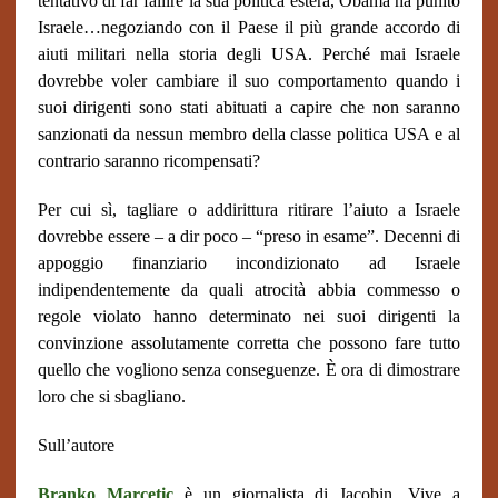
tentativo di far fallire la sua politica estera, Obama ha punito
Israele…negoziando con il Paese il più grande accordo di
aiuti militari nella storia degli USA. Perché mai Israele
dovrebbe voler cambiare il suo comportamento quando i
suoi dirigenti sono stati abituati a capire che non saranno
sanzionati da nessun membro della classe politica USA e al
contrario saranno ricompensati?
Per cui sì, tagliare o addirittura ritirare l’aiuto a Israele
dovrebbe essere – a dir poco – “preso in esame”. Decenni di
appoggio finanziario incondizionato ad Israele
indipendentemente da quali atrocità abbia commesso o
regole violato hanno determinato nei suoi dirigenti la
convinzione assolutamente corretta che possono fare tutto
quello che vogliono senza conseguenze. È ora di dimostrare
loro che si sbagliano.
Sull’autore
Branko Marcetic
è un giornalista di Jacobin. Vive a