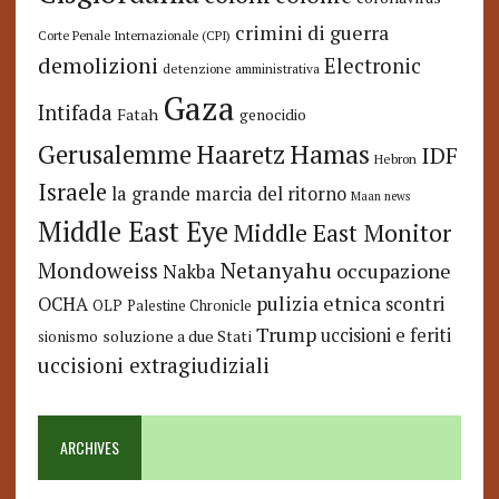
crimini di guerra
Corte Penale Internazionale (CPI)
demolizioni
Electronic
detenzione amministrativa
Gaza
Intifada
Fatah
genocidio
Hamas
Haaretz
Gerusalemme
IDF
Hebron
Israele
la grande marcia del ritorno
Maan news
Middle East Eye
Middle East Monitor
Netanyahu
Mondoweiss
occupazione
Nakba
pulizia etnica
OCHA
scontri
OLP
Palestine Chronicle
Trump
uccisioni e feriti
soluzione a due Stati
sionismo
uccisioni extragiudiziali
ARCHIVES