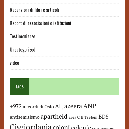
Recensioni di libri e articoli
Report di associazioni o istituzioni
Testimonianze
Uncategorized
video
TAGS
ANP
Al Jazeera
+972
accordi di Oslo
apartheid
BDS
antisemitismo
area C
B'Tselem
Cisgiordania
coloni
colonie
coronavirus