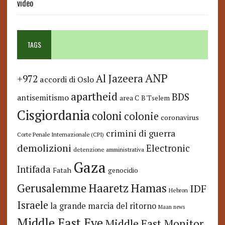
video
TAGS
ANP
Al Jazeera
+972
accordi di Oslo
apartheid
BDS
antisemitismo
area C
B'Tselem
Cisgiordania
coloni
colonie
coronavirus
crimini di guerra
Corte Penale Internazionale (CPI)
demolizioni
Electronic
detenzione amministrativa
Gaza
Intifada
Fatah
genocidio
Hamas
Haaretz
Gerusalemme
IDF
Hebron
Israele
la grande marcia del ritorno
Maan news
Middle East Eye
Middle East Monitor