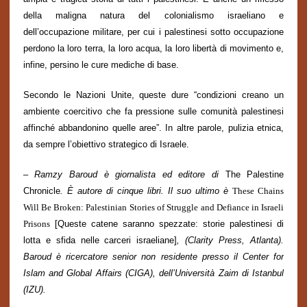
della maligna natura del colonialismo israeliano e
dell’occupazione militare, per cui i palestinesi sotto occupazione
perdono la loro terra, la loro acqua, la loro libertà di movimento e,
infine, persino le cure mediche di base.
Secondo le Nazioni Unite, queste dure “condizioni creano un
ambiente coercitivo che fa pressione sulle comunità palestinesi
affinché abbandonino quelle aree”. In altre parole, pulizia etnica,
da sempre l’obiettivo strategico di Israele.
–
Ramzy Baroud è giornalista ed editore di
The Palestine
Chronicle
. È autore di cinque libri. Il suo ultimo è
These Chains
Will Be Broken: Palestinian Stories of Struggle and Defiance in Israeli
Prisons
[Queste catene saranno spezzate: storie palestinesi di
lotta e sfida nelle carceri israeliane]
, (Clarity Press, Atlanta).
Baroud è ricercatore senior non residente presso il Center for
Islam and Global Affairs (CIGA), dell’Università Zaim di Istanbul
(IZU).