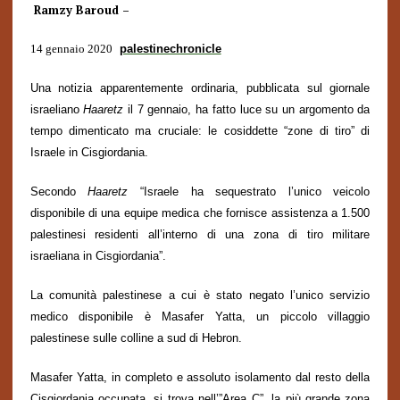
Ramzy Baroud
–
14 gennaio 2020
palestinechronicle
Una notizia apparentemente ordinaria, pubblicata sul giornale
israeliano
Haaretz
il 7 gennaio, ha fatto luce su un argomento da
tempo dimenticato ma cruciale: le cosiddette “zone di tiro” di
Israele in Cisgiordania.
Secondo
Haaretz
“Israele ha sequestrato l’unico veicolo
disponibile di una equipe medica che fornisce assistenza a 1.500
palestinesi residenti all’interno di una zona di tiro militare
israeliana in Cisgiordania”.
La comunità palestinese a cui è stato negato l’unico servizio
medico disponibile è Masafer Yatta, un piccolo villaggio
palestinese sulle colline a sud di Hebron.
Masafer Yatta, in completo e assoluto isolamento dal resto della
Cisgiordania occupata, si trova nell’”Area C”, la più grande zona