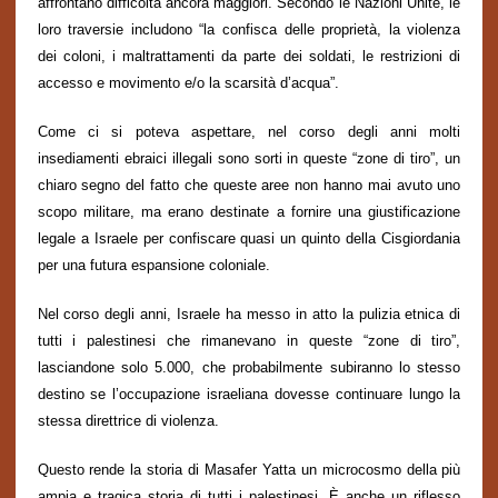
affrontano difficoltà ancora maggiori. Secondo le Nazioni Unite, le
loro traversie includono “la confisca delle proprietà, la violenza
dei coloni, i maltrattamenti da parte dei soldati, le restrizioni di
accesso e movimento e/o la scarsità d’acqua”.
Come ci si poteva aspettare, nel corso degli anni molti
insediamenti ebraici illegali sono sorti in queste “zone di tiro”, un
chiaro segno del fatto che queste aree non hanno mai avuto uno
scopo militare, ma erano destinate a fornire una giustificazione
legale a Israele per confiscare quasi un quinto della Cisgiordania
per una futura espansione coloniale.
Nel corso degli anni, Israele ha messo in atto la pulizia etnica di
tutti i palestinesi che rimanevano in queste “zone di tiro”,
lasciandone solo 5.000, che probabilmente subiranno lo stesso
destino se l’occupazione israeliana dovesse continuare lungo la
stessa direttrice di violenza.
Questo rende la storia di Masafer Yatta un microcosmo della più
ampia e tragica storia di tutti i palestinesi. È anche un riflesso