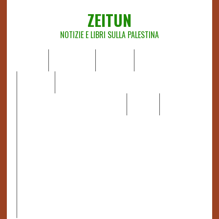
ZEITUN
NOTIZIE E LIBRI SULLA PALESTINA
HOME
CHI SIAMO
NOTIZIE
EDITORIALI
ANALISI
RAPPORTI OCHA
RECENSIONI DI LIBRI E ARTICOLI
VIDEO
DOSSIER
LINK
IL POTERE DELLA MUSICA – FIGLI DELLE PIETRE IN UNA
TERRA DIFFICILE
RAPPORTO DELLA RELATRICE SPECIALE SULLA
SITUAZIONE DEI DIRITTI UMANI NEI TERRITORI
PALESTINESI OCCUPATI DAL 1967, FRANCESCA ALBANESE*