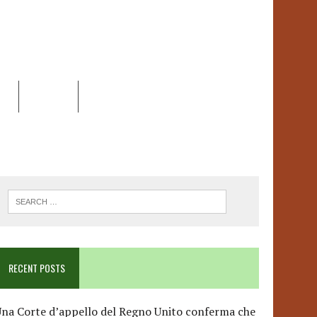
EO
DOSSIER
LINK
ANCESCA ALBANESE*
RECENT POSTS
na Corte d’appello del Regno Unito conferma che