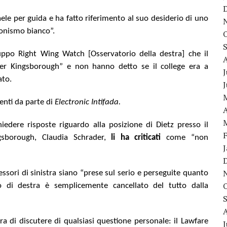
aele per guida e ha fatto riferimento al suo desiderio di uno
ionismo bianco”.
uppo Right Wing Watch [Osservatorio della destra] che il
er Kingsborough” e non hanno detto se il college era a
J
ato.
enti da parte di
Electronic Intifada.
A
edere risposte riguardo alla posizione di Dietz presso il
ngsborough, Claudia Schrader,
li ha criticati
come “non
essori di sinistra siano “prese sul serio e perseguite quanto
o di destra è semplicemente cancellato del tutto dalla
a di discutere di qualsiasi questione personale: il Lawfare
J