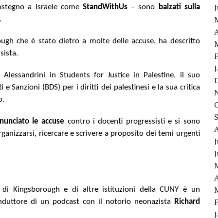
sostegno a Israele come
StandWithUs
– sono
balzati sulla
.
A
ugh che è stato dietro a molte delle accuse, ha descritto
sista.
Alessandrini in Students for Justice in Palestine, il suo
 Sanzioni (BDS) per i diritti dei palestinesi e la sua critica
o.
nunciato le accuse
contro i docenti progressisti e si sono
organizzarsi, ricercare e scrivere a proposito dei temi urgenti
J
A
i Kingsborough e di altre istituzioni della CUNY è un
nduttore di un podcast con il notorio neonazista
Richard