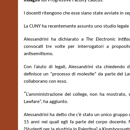
indagini
sul Progressive Faculty Caucus.
I docenti ritengono che esse siano state avviate in se
La CUNY ha recentemente assunto uno studio legale est
Alessandrini ha dichiarato a
The Electronic Intif
convocati tre volte per interrogatori a proposi
antisemitismo.
Con l’aiuto di legali, Alessandrini sta chiedendo 
definisce un “processo di molestie” da parte del La
collaborano con esso.
“
L’amministrazione del college, non ha mostrato, s
Lawfare”, ha aggiunto.
Alessandrini ha detto che c’è stato un unico gruppo d
15 anni nei quali egli fa parte del corpo docente. 
[Studenti per la giustizia in Palestina] a Kingsborough