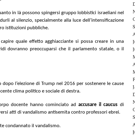
nto in là possono spingersi gruppo lobbistici israeliani nel
rli al silenzio, specialmente alla luce dell’intensificazione
o istituzioni pubbliche.
J
apire quale effetto agghiacciante si possa creare in una
vidi dovranno preoccuparsi che il parlamento statale, o il
A
o dopo l’elezione di Trump nel 2016 per sostenere le cause
scente clima politico e sociale di destra.
 corpo docente hanno cominciato ad
accusare il caucus
di
rsi atti di vandalismo antisemita contro professori ebrei.
te condannato il vandalismo.
J