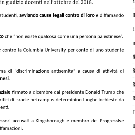
c
 in giudizio docenti
nell’ottobre del 2018.
D
 studenti,
avviando cause legali contro di loro
e diffamando
E
to
che “non esiste qualcosa come una persona palestinese”.
i
e
contro la Columbia University per conto di uno studente
N
R
ma di “discriminazione antisemita” a causa di attività di
inesi
.
R
ziale
firmato a dicembre dal presidente Donald Trump che
R
itici di Israele nei campus determinino lunghe inchieste da
enti.
T
essori accusati a Kingsborough e membro del Progressive
U
iffamazioni.