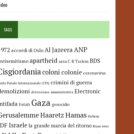
ideo
TAGS
ANP
Al Jazeera
+972
accordi di Oslo
apartheid
BDS
antisemitismo
area C
B'Tselem
Cisgiordania
coloni
colonie
coronavirus
crimini di guerra
orte Penale Internazionale (CPI)
demolizioni
Electronic
detenzione amministrativa
Gaza
Intifada
Fatah
genocidio
Hamas
Haaretz
Gerusalemme
Hebron
IDF
Israele
la grande marcia del ritorno
Maan news