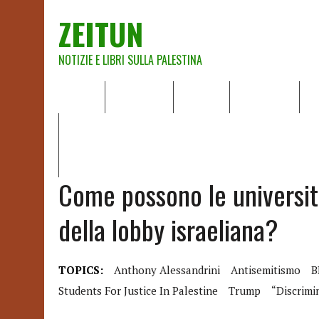
ZEITUN
NOTIZIE E LIBRI SULLA PALESTINA
HOME
CHI SIAMO
NOTIZIE
EDITORIALI
A
IL POTERE DELLA MUSICA – FIGLI DELLE PIETRE IN UNA TE
RAPPORTO DELLA RELATRICE SPECIALE SULLA SITUAZIONE 
Come possono le universit
della lobby israeliana?
TOPICS:
Anthony Alessandrini
Antisemitismo
B
Students For Justice In Palestine
Trump
“discrimi