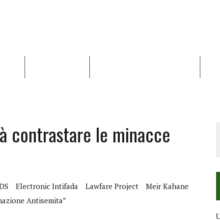
NALISI
RAPPORTI OCHA
RECENSIONI DI LIBRI E ARTICOLI
VID
RRA DIFFICILE
DEI DIRITTI UMANI NEI TERRITORI PALESTINESI OCCUPATI DAL 1967, FR
à contrastare le minacce
DS
Electronic Intifada
Lawfare Project
Meir Kahane
nazione Antisemita”
U