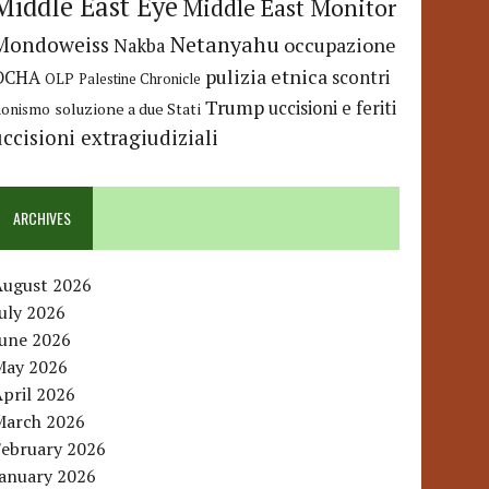
Middle East Eye
Middle East Monitor
Netanyahu
Mondoweiss
occupazione
Nakba
pulizia etnica
OCHA
scontri
OLP
Palestine Chronicle
Trump
uccisioni e feriti
soluzione a due Stati
ionismo
uccisioni extragiudiziali
ARCHIVES
August 2026
uly 2026
June 2026
May 2026
pril 2026
March 2026
February 2026
January 2026