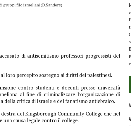
l
 gruppi filo israeliani (D.Sanders)
c
P
t
C
E
ccusato di antisemitismo professori progressisti del
K
c
al loro percepito sostegno ai diritti dei palestinesi.
ansione contro studenti e docenti presso università
aeliana al fine di criminalizzare l’organizzazione di
 della critica di Israele e del fanatismo antiebraico.
A
i destra del Kingsborough Community College che nel
A
e una causa legale contro il college.